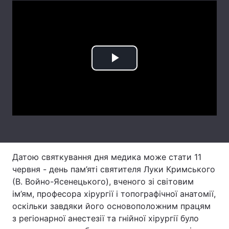
Лонгріди
Відео з Youtube
Статті
Play
Інтерв'ю
Думки
Video
Архів
Вакансії
Контакти
Послуги
Датою святкування дня медика може стати 11
червня - день пам’яті святителя Луки Кримського
(В. Войно-Ясенецького), вченого зі світовим
ім’ям, професора хірургії і топографічної анатомії,
оскільки завдяки його основоположним працям
з регіонарної анестезії та гнійної хірургії було