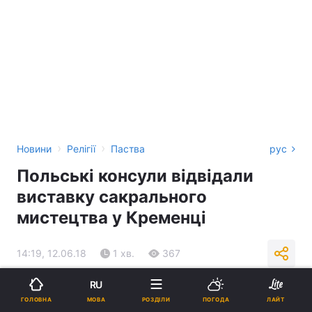
›
›
Новини
Релігії
Паства
рус
Польські консули відвідали
виставку сакрального
мистецтва у Кременці
14:19, 12.06.18
1 хв.
367
RU
Підпишіться на нас в Google
МОВА
ГОЛОВНА
РОЗДІЛИ
ПОГОДА
ЛАЙТ