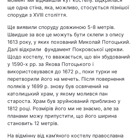
момент ми віднайшли кут костелу. Відкрилася
ще одна стіна, яка, можливо, стосується пізнішої
споруди з XVIIІ століття.
Ще виявили споруду довжиною 5-8 метрів.
Швидше за все це можуть бути склепи з опису
1613 року, у яких похований Миколай Потоцький.
Далі відкрили фундамент Покровської церкви.
Щодо костелу, то вважається, що він збудований
у 1590-х рр. за Якова Потоцького і
використовувався до 1672 р., поки турки не
перетворили його на мечеть. Після повернення
поляків у 1699 р. знову був освячений на
католицький храм, у якому молився пан
староста. Храм був зруйнований приблизно у
1812 році. Розмірів його ми не знаємо, але за
планами можу припустити, що його ширина
становить 12 метрів.
На відмінну від кам’яного костелу православна