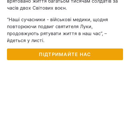
врятовано життя багатьом тисячам солдатів за
часів двох Світових воєн.
Тема оформлення
“Наші сучасники - військові медики, щодня
повторюючи подвиг святителя Луки,
продовжують рятувати життя в наш час”, –
йдеться у листі.
ПІДТРИМАЙТЕ НАС