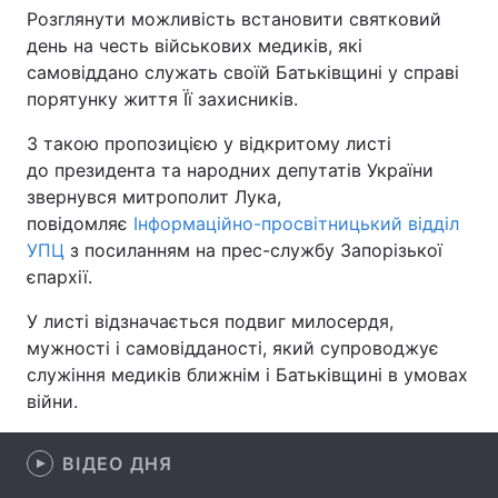
Розглянути можливість встановити святковий
день на честь військових медиків, які
самовіддано служать своїй Батьківщині у справі
Головна
Війна
порятунку життя Її захисників.
З такою пропозицією у відкритому листі
Україна
Політика
до президента та народних депутатів України
Економіка
Світ
звернувся митрополит Лука,
повідомляє
Інформаційно-просвітницький відділ
Спорт
Наука
УПЦ
з посиланням на прес-службу Запорізької
єпархії.
Техно і зв'язок
Лайт
У листі відзначається подвиг милосердя,
Зброя
Інциденти
мужності і самовідданості, який супроводжує
служіння медиків ближнім і Батьківщині в умовах
Здоров'я
Туризм
війни.
Цікавинки
Погода
ВІДЕО ДНЯ
Екологія
Регіони