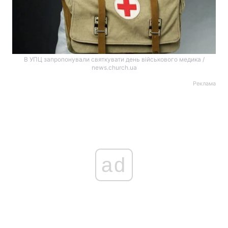
В УПЦ запропонували святкувати день військового медика /
news.church.ua
Реклама
ad