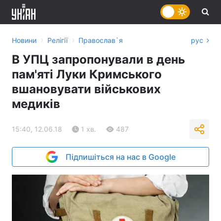
›
›
Новини
Релігії
Православ`я
рус
В УПЦ запропонували в день
пам'яті Луки Кримського
вшановувати військових
медиків
15:40, 12.06.18
1 хв.
487
Підпишіться на нас в Google