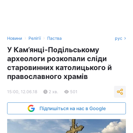
›
›
Новини
Релігії
Паства
рус
У Кам’янці-Подільському
археологи розкопали сліди
старовинних католицького й
православного храмів
15:00, 12.06.18
2 хв.
501
Підпишіться на нас в Google