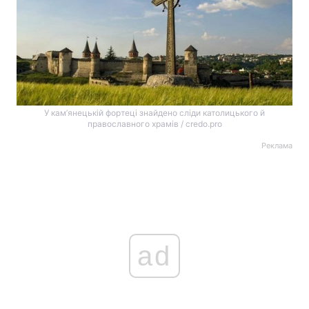
У кам’янецькій фортеці знайдено сліди католицького й
православного храмів / credo.pro
Реклама
ad