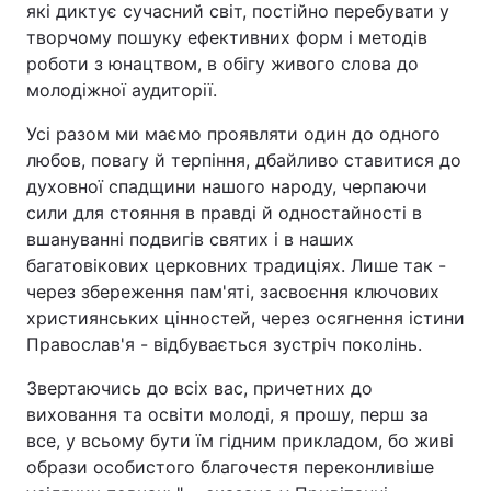
які диктує сучасний світ, постійно перебувати у
творчому пошуку ефективних форм і методів
роботи з юнацтвом, в обігу живого слова до
молодіжної аудиторії.
Усі разом ми маємо проявляти один до одного
любов, повагу й терпіння, дбайливо ставитися до
духовної спадщини нашого народу, черпаючи
сили для стояння в правді й одностайності в
вшануванні подвигів святих і в наших
багатовікових церковних традиціях. Лише так -
через збереження пам'яті, засвоєння ключових
християнських цінностей, через осягнення істини
Православ'я - відбувається зустріч поколінь.
Звертаючись до всіх вас, причетних до
виховання та освіти молоді, я прошу, перш за
все, у всьому бути їм гідним прикладом, бо живі
образи особистого благочестя переконливіше