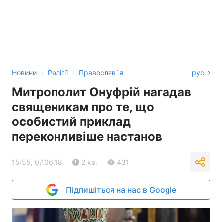
›
›
Новини
Релігії
Православ`я
рус
Митрополит Онуфрій нагадав
священикам про те, що
особистий приклад
переконливіше настанов
15:55, 07.06.18
2 хв.
431
Підпишіться на нас в Google