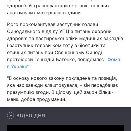
здоров'я й трансплантацію органів та інших
анатомічних матеріалів людини.
Його прокоментував заступник голови
Головна
Війна
Синодального відділу УПЦ з питань охорони
здоров'я та пастирської опіки медичних закладів
Україна
Політика
і заступник голови Комітету з біоетики та
Економіка
Світ
етичних питань при Священному Синоді
протоієрей Геннадій Батенко, повідомляє
"Фома
Спорт
Наука
в Україні".
Техно і зв'язок
Лайт
"В основу нового закону покладена та позиція,
яка нас завжди влаштовувала, - він передбачає
Зброя
Інциденти
презумпцію згоди. В цілому, цей закон більш-
менш добре продуманий.
Здоров'я
Туризм
Цікавинки
ВІДЕО ДНЯ
Погода
Екологія
Регіони