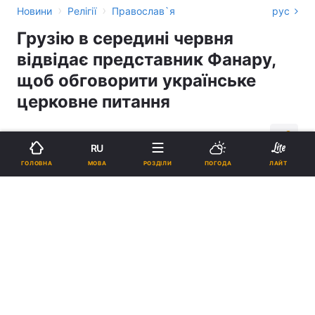
›
›
Новини
Релігії
Православ`я
рус
Грузію в середині червня
відвідає представник Фанару,
щоб обговорити українське
церковне питання
15:15, 07.06.18
1 хв.
362
RU
МОВА
ГОЛОВНА
РОЗДІЛИ
ПОГОДА
ЛАЙТ
Підпишіться на нас в Google