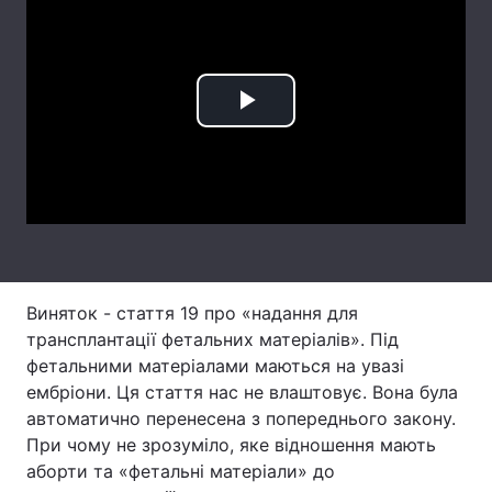
Лонгріди
Відео з Youtube
Статті
Play
Інтерв'ю
Думки
Video
Архів
Вакансії
Контакти
Послуги
Виняток - стаття 19 про «надання для
трансплантації фетальних матеріалів». Під
фетальними матеріалами маються на увазі
ембріони. Ця стаття нас не влаштовує. Вона була
автоматично перенесена з попереднього закону.
При чому не зрозуміло, яке відношення мають
аборти та «фетальні матеріали» до