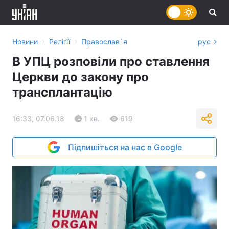
›
›
Новини
Релігії
Православ`я
рус
В УПЦ розповіли про ставлення
Церкви до закону про
трансплантацію
16:33, 07.06.18
1 хв.
619
Підпишіться на нас в Google