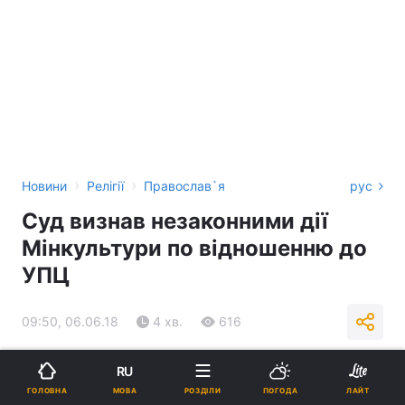
›
›
Новини
Релігії
Православ`я
рус
Суд визнав незаконними дії
Мінкультури по відношенню до
УПЦ
09:50, 06.06.18
4 хв.
616
Підпишіться на нас в Google
RU
МОВА
ГОЛОВНА
РОЗДІЛИ
ПОГОДА
ЛАЙТ