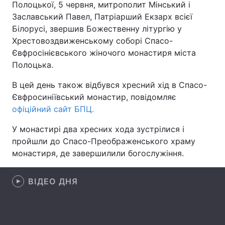
Полоцької, 5 червня, митрополит Мінський і
Заславський Павел, Патріарший Екзарх всієї
Білорусі, звершив Божественну літургію у
Хрестовоздвиженському соборі Спасо-
Головна
Війна
Євфросінієвського жіночого монастиря міста
Полоцька.
Україна
Політика
В цей день також відбувся хресний хід в Спасо-
Економіка
Світ
Євфросиніївський монастир, повідомляє
офіційний сайт БПЦ.
Спорт
Наука
У монастирі два хресних хода зустрілися і
Техно і зв'язок
Лайт
пройшли до Спасо-Преображенського храму
монастиря, де завершилили богослужіння.
Зброя
Інциденти
Здоров'я
Туризм
ВІДЕО ДНЯ
Цікавинки
Погода
Екологія
Регіони