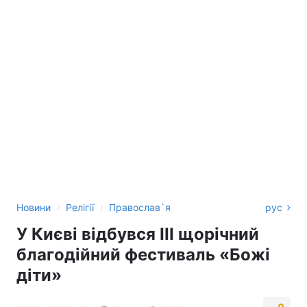
›
›
Новини
Релігії
Православ`я
рус
У Києві відбувся ІІІ щорічний
благодійний фестиваль «Божі
діти»