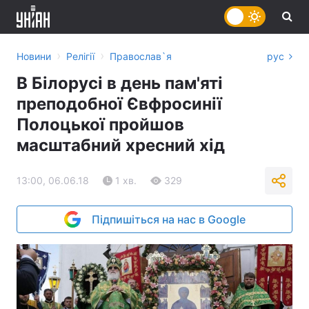
›
›
Новини
Релігії
Православ`я
рус
В Білорусі в день пам'яті
преподобної Євфросинії
Полоцької пройшов
масштабний хресний хід
13:00, 06.06.18
1 хв.
329
Підпишіться на нас в Google