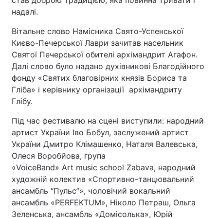
став доброю традицією, яка повинна тривати і
надалі.
Вітальне слово Намісника Свято-Успенської
Києво-Печерської Лаври зачитав насельник
Святої Печерської обителі архімандрит Агафон.
Далі слово було надано духівникові Благодійного
фонду «Святих благовірних князів Бориса та
Гліба» і керівнику організації архімандриту
Глібу.
Під час фестивалю на сцені виступили: народний
артист України Іво Бобул, заслужений артист
України Дмитро Клімашенко, Наталя Валевська,
Олеся Воробйова, група
«VoiceBand» Art music school Zabava, народний
художній колектив «Спортивно-танцювальний
ансамбль “Пульс”», чоловічий вокальний
ансамбль «PERFEKTUM», Ніколо Петраш, Ольга
Зеленська, ансамбль «Домісолька», Юрій