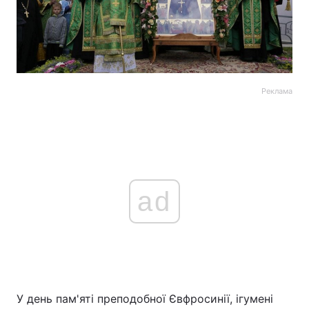
Реклама
ad
У день пам'яті преподобної Євфросинії, ігумені