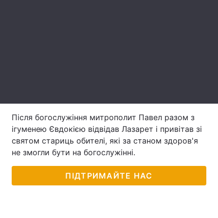
Лонгріди
Відео з Youtube
Статті
Інтерв'ю
Думки
Архів
Вакансії
Контакти
Після богослужіння митрополит Павел разом з
ігуменею Євдокією відвідав Лазарет і привітав зі
Послуги
святом стариць обителі, які за станом здоров'я
не змогли бути на богослужінні.
ПІДТРИМАЙТЕ НАС