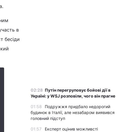
а.
 ним
участь в
ст бесіди
жкий
02:28
Путін перегруповує бойові дії в
Україні: у WSJ розповіли, чого він прагне
01:58
Подружжя придбало недорогий
будинок в Італії, але незабаром виявився
головний підступ
01:57
Експерт оцінив можливсті