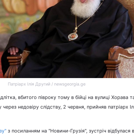
Патріарх Ілія Другий / newsgeorgia.ge
ідлітка, вбитого півроку тому в бійці на вулиці Хорава т
через недовіру слідству, 2 червня, прийняв патріарх Іл
зу"
з посиланням на "Новини-Грузія", зустріч відбулася 