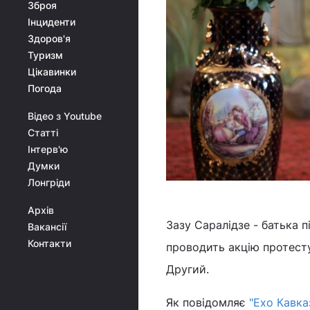
Зброя
Інциденти
Здоров'я
Туризм
Цікавинки
Погода
Відео з Youtube
Статті
Інтерв'ю
Думки
Лонгріди
Архів
Зазу Саралідзе - батька п
Вакансії
Контакти
проводить акцію протесту 
Другий.
Як повідомляє
"Ехо Кавка