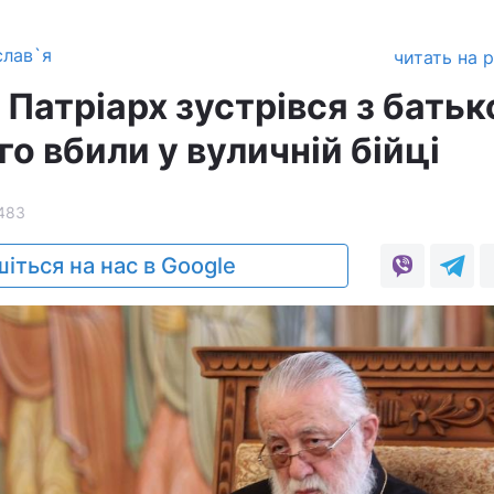
слав`я
читать на 
Патріарх зустрівся з бать
го вбили у вуличній бійці
483
іться на нас в Google