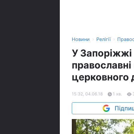
›
›
Новини
Релігії
Право
У Запоріжжі 
православні
церковного 
15:32, 04.06.18
1 хв.
Підпиш