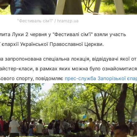
"Фестиваль сім'ї" / hramzp.ua
ита Луки 2 червня у "Фестивалі сім'ї" взяли участь
 єпархії Української Православної Церкви.
а запропонована спеціальна локація, відвідувачі якої 
айстер-класи, в рамках яких можна було ознайомитися
ьового спорту, повідомляє
прес-служба Запорізької єпа