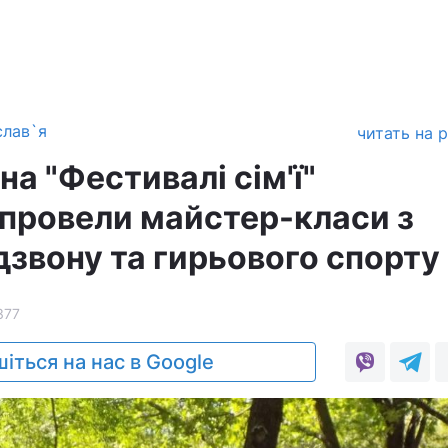
слав`я
читать на 
на "Фестивалі сім'ї"
 провели майстер-класи з
дзвону та гирьового спорту
377
іться на нас в Google