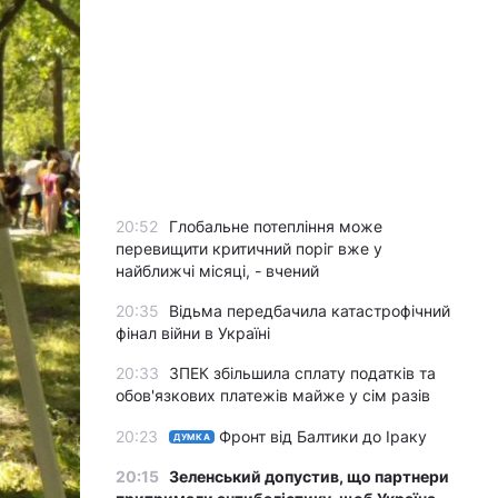
20:52
Глобальне потепління може
перевищити критичний поріг вже у
найближчі місяці, - вчений
20:35
Відьма передбачила катастрофічний
фінал війни в Україні
20:33
ЗПЕК збільшила сплату податків та
обов'язкових платежів майже у сім разів
20:23
Фронт від Балтики до Іраку
ДУМКА
20:15
Зеленський допустив, що партнери