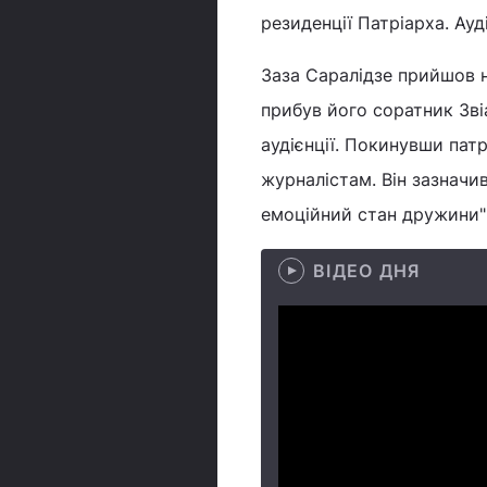
резиденції Патріарха. Ау
Заза Саралідзе прийшов н
прибув його соратник Звіа
аудієнції. Покинувши патр
журналістам. Він зазначи
емоційний стан дружини" 
ВІДЕО ДНЯ