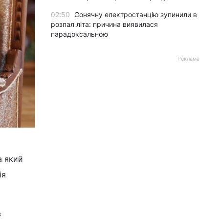
02:50
Сонячну електростанцію зупинили в
розпал літа: причина виявилася
парадоксальною
Реклама
а який
ія
в