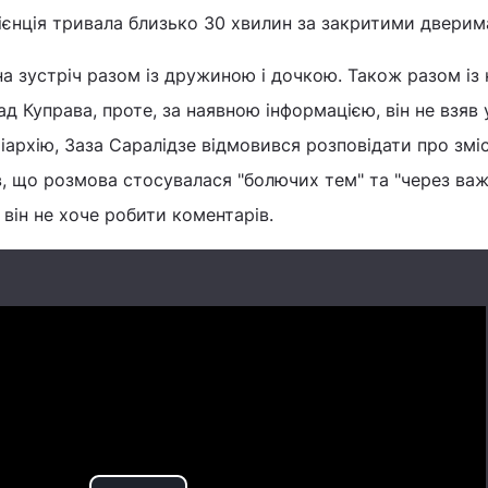
дієнція тривала близько 30 хвилин за закритими дверим
а зустріч разом із дружиною і дочкою. Також разом із
д Куправа, проте, за наявною інформацією, він не взяв 
іархію, Заза Саралідзе відмовився розповідати про змі
в, що розмова стосувалася "болючих тем" та "через ва
він не хоче робити коментарів.