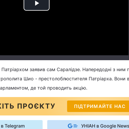
Play
Video
 Патріархом заявив сам Саралідзе. Напередодні з ним 
трополита Шио - престолоблюстителя Патріарха. Вони в
парламентом, де той проводить акцію.
ІТЬ ПРОЄКТУ
ПІДТРИМАЙТЕ НАС
 в Telegram
УНІАН в Google New