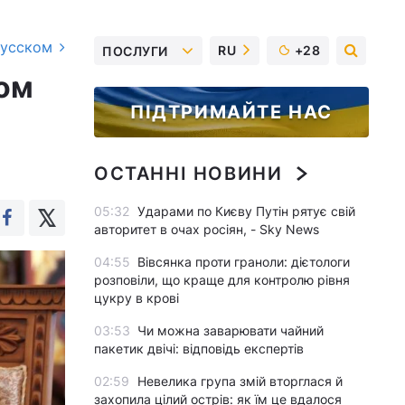
русском
RU
+28
ПОСЛУГИ
ком
ПІДТРИМАЙТЕ НАС
ОСТАННІ НОВИНИ
05:32
Ударами по Києву Путін рятує свій
авторитет в очах росіян, - Sky News
04:55
Вівсянка проти граноли: дієтологи
розповіли, що краще для контролю рівня
цукру в крові
03:53
Чи можна заварювати чайний
пакетик двічі: відповідь експертів
02:59
Невелика група змій вторглася й
захопила цілий острів: як їм це вдалося