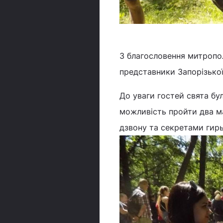
З благословення митропол
представники Запорізької
До уваги гостей свята бул
можливість пройти два м
дзвону та секретами гир