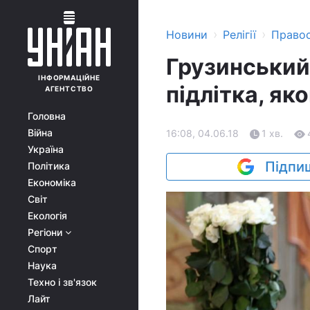
›
›
Новини
Релігії
Право
Грузинський 
ІНФОРМАЦІЙНЕ
підлітка, яко
АГЕНТСТВО
Головна
Війна
16:08, 04.06.18
1 хв.
Україна
Підпиш
Політика
Економіка
Світ
Екологія
Регіони
Спорт
Наука
Техно і зв'язок
Лайт