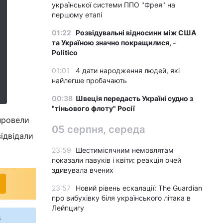
української системи ППО "Фрея" на
першому етапі
01:22
Розвідувальні відносини між США
та Україною значно покращилися, -
Politico
01:01
4 дати народження людей, які
найлегше пробачають
00:38
Швеція передасть Україні судно з
"тіньового флоту" Росії
провели
05 серпня, середа
ідвідали
23:59
Шестимісячним немовлятам
показали павуків і квіти: реакція очей
здивувала вчених
23:57
Новий рівень ескалації: The Guardian
про вибухівку біля українського літака в
Лейпцигу
s