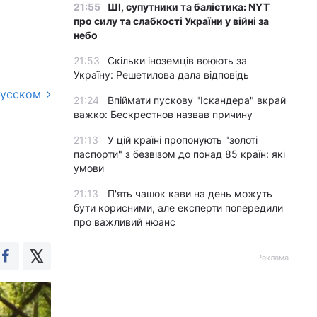
21:55
ШІ, супутники та балістика: NYT
про силу та слабкості України у війні за
небо
21:53
Скільки іноземців воюють за
Україну: Решетилова дала відповідь
русском
21:24
Впіймати пускову "Іскандера" вкрай
важко: Бескрестнов назвав причину
21:13
У цій країні пропонують "золоті
паспорти" з безвізом до понад 85 країн: які
умови
21:13
П'ять чашок кави на день можуть
бути корисними, але експерти попередили
про важливий нюанс
Реклама