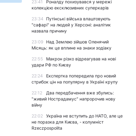
23:41
Роналду похизувався у мережі
колекцією ексклюзивних суперкарів
23:34
Путінські війська влаштовують
"сафарі" на людей у Херсоні: аналітик
назвала причину
23:09
Над Землею зійшов Оленячий
Місяць: як це вплине на знаки зодіаку
22:55
Макрон різко відреагував на нові
удари РФ по Києву
22:24
Експертка попередила про новий
стрибок цін на популярну в Україні крупу
22:12
Два передбачення вже збулись:
"живий Нострадамус" напророчив нову
війну
22:02
Україна не вступить до НАТО, але це
не поразка для Києва, - колумніст
Rzeczpospolita