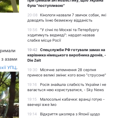
притримали антибалістику, щоб Україна
була "поступливою"
20:08
Кінологи назвали 7 звичок собак, які
доводять їхню безмежну відданість
19:56
"У січні по Москві та Петербургу
ходитимуть ведмеді": нардеп назвав
слабке місце Росії
19:42
Спецслужби РФ готували замах на
отримали
керівника німецького виробника дронів, -
 з азами
Die Zeit
рхії УПЦ
.
19:30
Місячне затемнення 28 серпня
принесе великі зміни: кого воно "струсоне"
19:16
Росія знайшла слабкість України і не
вагається нею користуватися, - Sky News
19:15
Малосольні кабачки: вранці готую -
ввечері вже їмо
19:14
Відкриття школяра з Японії щодо