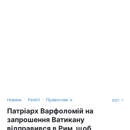
›
›
Новини
Релігії
Православ`я
рус
Патріарх Варфоломій на
запрошення Ватикану
відправився в Рим, щоб