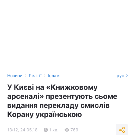
›
›
Новини
Релігії
Іслам
рус
У Києві на «Книжковому
арсеналі» презентують сьоме
видання перекладу смислів
Корану українською
13:12, 24.05.18
1 хв.
769