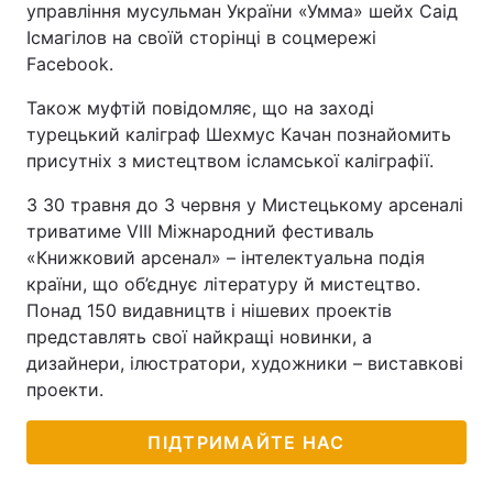
управління мусульман України «Умма» шейх Саід
Ісмагілов на своїй сторінці в соцмережі
Facebook.
Також муфтій повідомляє, що на заході
турецький каліграф Шехмус Качан познайомить
присутніх з мистецтвом ісламської каліграфії.
З 30 травня до 3 червня у Мистецькому арсеналі
триватиме VІII Міжнародний фестиваль
«Книжковий арсенал» – інтелектуальна подія
країни, що об’єднує літературу й мистецтво.
Понад 150 видавництв і нішевих проектів
представлять свої найкращі новинки, а
дизайнери, ілюстратори, художники – виставкові
проекти.
ПІДТРИМАЙТЕ НАС