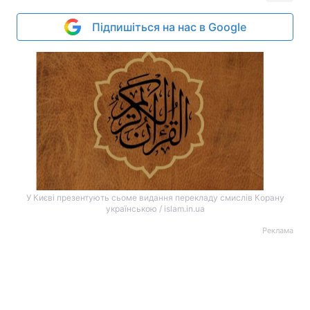
Підпишіться на нас в Google
У Києві презентують сьоме видання перекладу смислів Корану
українською / islam.in.ua
Реклама