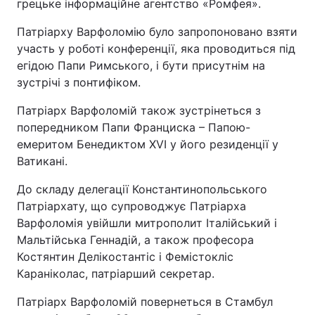
грецьке інформаційне агентство «Ромфея».
Патріарху Варфоломію було запропоновано взяти
участь у роботі конференції, яка проводиться під
егідою Папи Римського, і бути присутнім на
зустрічі з понтифіком.
Патріарх Варфоломій також зустрінеться з
попередником Папи Франциска – Папою-
емеритом Бенедиктом XVI у його резиденції у
Ватикані.
До складу делегації Константинопольського
Патріархату, що супроводжує Патріарха
Варфоломія увійшли митрополит Італійський і
Мальтійська Геннадій, а також професора
Костянтин Делікостантіс і Фемістокліс
Караніколас, патріарший секретар.
Патріарх Варфоломій повернеться в Стамбул