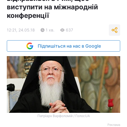
виступити на міжнародній
конференції
12:21, 24.05.18
1 хв.
637
Підпишіться на нас в Google
Патріарх Варфоломій / ГолосUA
Реклама