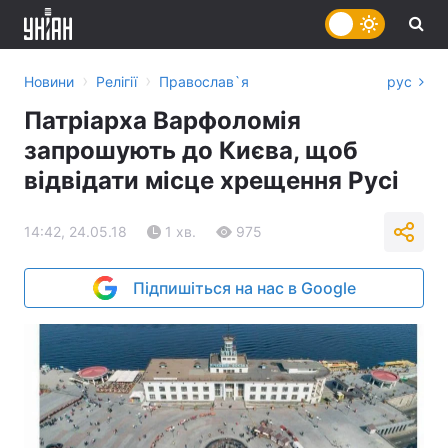
›
›
Новини
Релігії
Православ`я
рус
Патріарха Варфоломія
запрошують до Києва, щоб
відвідати місце хрещення Русі
14:42, 24.05.18
1 хв.
975
Підпишіться на нас в Google