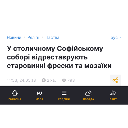
›
›
Новини
Релігії
Паства
рус
У столичному Софійському
соборі відреставрують
старовинні фрески та мозаїки
11:53, 24.05.18
2 хв.
793
RU
Підпишіться на нас в Google
МОВА
ГОЛОВНА
РОЗДІЛИ
ПОГОДА
ЛАЙТ