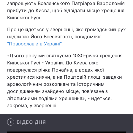
запрошують Вселенського Патріарха Варфоломія
прибути до Києва, щоб відвідати місце хрещення
Київської Русі.
Головна
Війна
Про це йдеться у зверненні, яке громадський рух
надсилає Його Всесвятості, повідомляє
Україна
Політика
"Православіє в Україні".
Економіка
Світ
«Цього року ми святкуємо 1030-річчя хрещення
Київської Русі - України. До Києва вже
Спорт
Наука
повернулася річка Почайна, в водах якої
хрестилися кияни, а на Поштовій площі завдяки
Техно і зв'язок
Лайт
археологічним розкопкам та історичним
дослідженням знайдено місце, пов'язане з
Зброя
Інциденти
літописними подіями хрещення», - йдеться,
Здоров'я
Туризм
зокрема, у зверненні.
Цікавинки
Погода
ВІДЕО ДНЯ
Екологія
Регіони