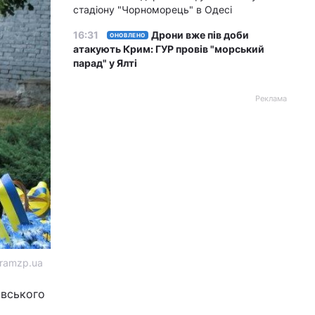
стадіону "Чорноморець" в Одесі
16:31
Дрони вже пів доби
ОНОВЛЕНО
атакують Крим: ГУР провів "морський
парад" у Ялті
Реклама
hramzp.ua
овського