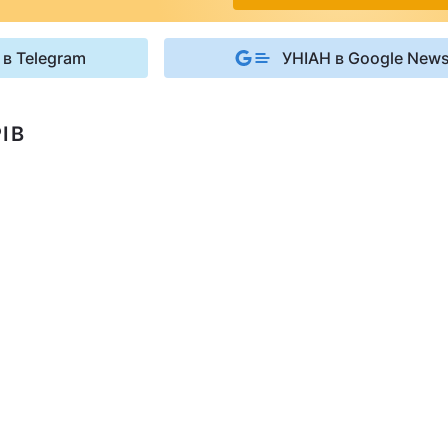
 в Telegram
УНІАН в Google New
ІВ