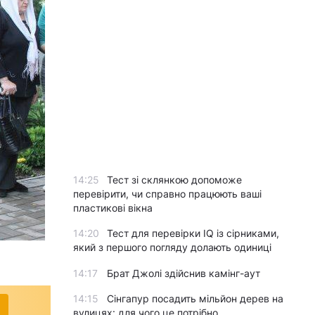
14:25
Тест зі склянкою допоможе
перевірити, чи справно працюють ваші
пластикові вікна
14:20
Тест для перевірки IQ із сірниками,
який з першого погляду долають одиниці
14:17
Брат Джолі здійснив камінг-аут
14:15
Сінгапур посадить мільйон дерев на
вулицях: для чого це потрібно