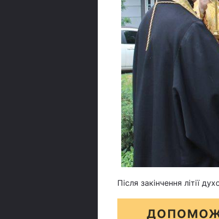
Після закінчення літії ду
ДОПОМОЖ