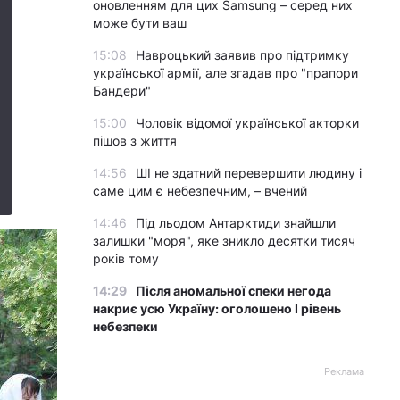
оновленням для цих Samsung – серед них
може бути ваш
15:08
Навроцький заявив про підтримку
української армії, але згадав про "прапори
Бандери"
15:00
Чоловік відомої української акторки
пішов з життя
14:56
ШІ не здатний перевершити людину і
саме цим є небезпечним, – вчений
14:46
Під льодом Антарктиди знайшли
залишки "моря", яке зникло десятки тисяч
років тому
14:29
Після аномальної спеки негода
накриє усю Україну: оголошено І рівень
небезпеки
Реклама