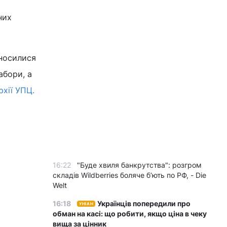
них
иносилися
абори, а
рхії УПЦ.
16:22
"Буде хвиля банкрутства": розгром
складів Wildberries боляче бʼють по РФ, - Die
Welt
16:18
Українців попередили про
УНІАН
обман на касі: що робити, якщо ціна в чеку
вища за цінник