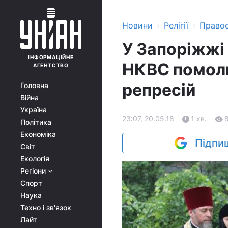
›
›
Новини
Релігії
Право
У Запоріжжі 
ІНФОРМАЦІЙНЕ
НКВС помоли
АГЕНТСТВО
репресій
Головна
Війна
Україна
23:07, 20.05.18
1 хв.
Політика
Економіка
Підпиш
Світ
Екологія
Регіони
Спорт
Наука
Техно і зв'язок
Лайт