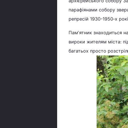
архієрейського собору З
парафіянами собору зверш
репресій 1930-1950‑х рокі
Пам'ятник знаходиться на
вироки жителям міста: пі
багатьох просто розстрі