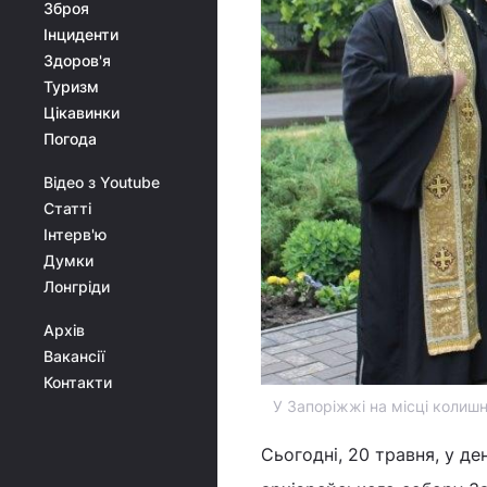
Зброя
Інциденти
Здоров'я
Туризм
Цікавинки
Погода
Відео з Youtube
Статті
Інтерв'ю
Думки
Лонгріди
Архів
Вакансії
Контакти
У Запоріжжі на місці колишн
Сьогодні, 20 травня, у д