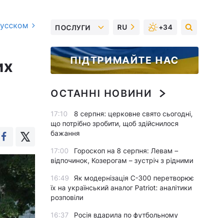
русском
RU
+34
ПОСЛУГИ
ПІДТРИМАЙТЕ НАС
их
ОСТАННІ НОВИНИ
17:10
8 серпня: церковне свято сьогодні,
що потрібно зробити, щоб здійснилося
бажання
17:00
Гороскоп на 8 серпня: Левам –
відпочинок, Козерогам – зустріч з рідними
16:49
Як модернізація С-300 перетворює
їх на український аналог Patriot: аналітики
розповіли
16:37
Росія вдарила по футбольному