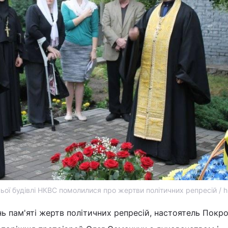
ьої будівлі НКВС помолилися про жертви політичних репресій / 
ень пам'яті жертв політичних репресій, настоятель Покр