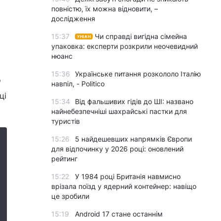
повністю, їх можна відновити, –
дослідження
15:37
Чи справді вигідна сімейна
УНІАН
упаковка: експерти розкрили неочевидний
нюанс
15:36
Українське питання розкололо Італію
о
навпіл, - Politico
ці
15:34
Від фальшивих гідів до ШІ: названо
найнебезпечніші шахрайські пастки для
туристів
15:26
5 найдешевших напрямків Європи
для відпочинку у 2026 році: оновлений
рейтинг
15:22
У 1984 році Британія навмисно
врізала поїзд у ядерний контейнер: навіщо
це зробили
15:19
Android 17 стане останнім