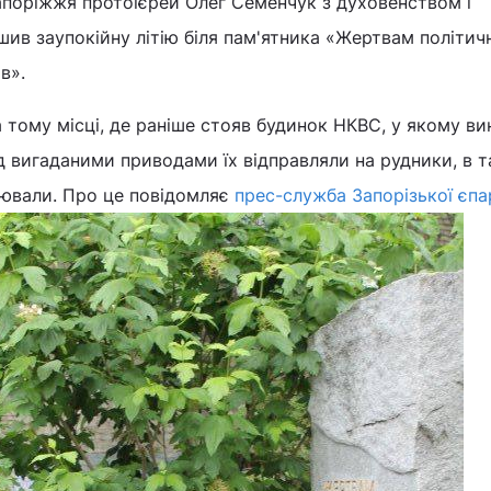
апоріжжя протоієрей Олег Семенчук з духовенством і
ив заупокійну літію біля пам'ятника «Жертвам політич
в».
 тому місці, де раніше стояв будинок НКВС, у якому в
д вигаданими приводами їх відправляли на рудники, в т
лювали. Про це повідомляє
прес-служба Запорізької єпа