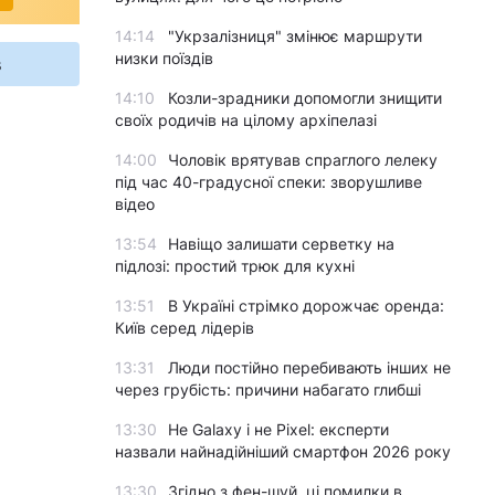
14:14
"Укрзалізниця" змінює маршрути
низки поїздів
s
14:10
Козли-зрадники допомогли знищити
своїх родичів на цілому архіпелазі
14:00
Чоловік врятував спраглого лелеку
під час 40-градусної спеки: зворушливе
відео
13:54
Навіщо залишати серветку на
підлозі: простий трюк для кухні
13:51
В Україні стрімко дорожчає оренда:
Київ серед лідерів
13:31
Люди постійно перебивають інших не
через грубість: причини набагато глибші
13:30
Не Galaxy і не Pixel: експерти
назвали найнадійніший смартфон 2026 року
13:30
Згідно з фен-шуй, ці помилки в