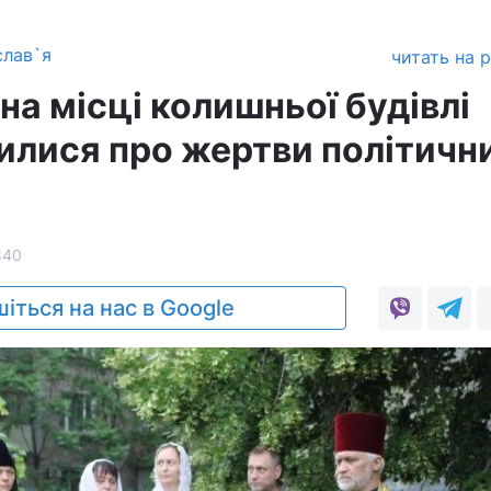
слав`я
читать на 
на місці колишньої будівлі
лися про жертви політичн
840
іться на нас в Google