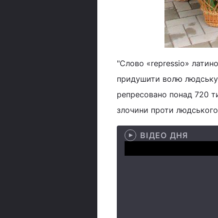
"Слово «repressio» латин
придушити волю людську, 
репресовано понад 720 тис
злочини проти людського 
ВІДЕО ДНЯ