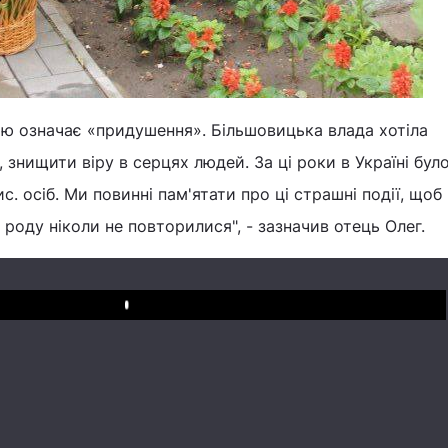
ою означає «придушення». Більшовицька влада хотіла
знищити віру в серцях людей. За ці роки в Україні бул
. осіб. Ми повинні пам'ятати про ці страшні події, щоб 
роду ніколи не повторилися", - зазначив отець Олег.
Play