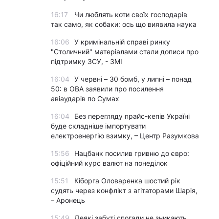
16:17
Чи люблять коти своїх господарів
так само, як собаки: ось що виявила наука
16:06
У кримінальній справі ринку
"Столичний" матеріалами стали дописи про
підтримку ЗСУ, - ЗМІ
16:04
У червні – 30 бомб, у липні – понад
50: в ОВА заявили про посилення
авіаударів по Сумах
16:04
Без перегляду прайс-кепів Україні
буде складніше імпортувати
електроенергію взимку, – Центр Разумкова
15:56
Нацбанк посилив гривню до євро:
офіційний курс валют на понеділок
15:51
Кіборга Оловаренка шостий рік
судять через конфлікт з агітаторами Шарія,
– Аронець
15:49
Деякі забуті спогади не зникають