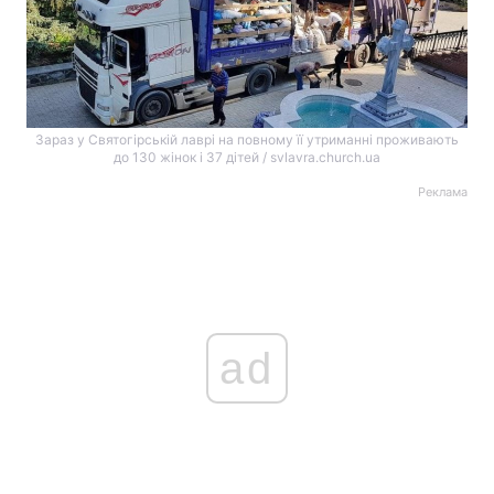
Зараз у Святогірській лаврі на повному її утриманні проживають
до 130 жінок і 37 дітей / svlavra.church.ua
Реклама
ad