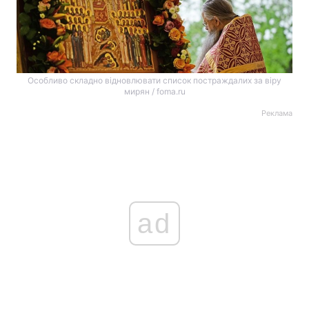
Особливо складно відновлювати список постраждалих за віру
мирян / foma.ru
Реклама
ad