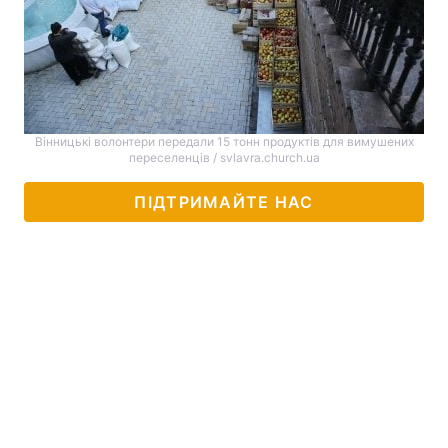
Вінницькі волонтери передали 15 тонн продуктів для вимушених
переселенців / svlavra.church.ua
ПІДТРИМАЙТЕ НАС