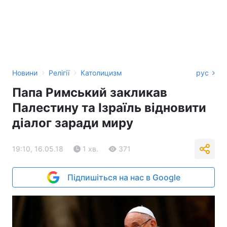
›
›
Новини
Релігії
Католицизм
рус
Папа Римський закликав
Палестину та Ізраїль відновити
діалог заради миру
19:10, 16.05.18
1 хв.
371
Підпишіться на нас в Google