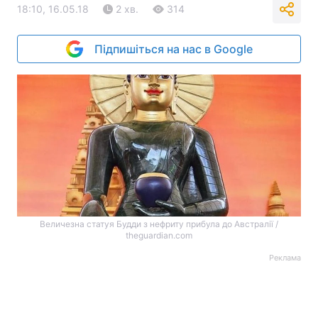
18:10, 16.05.18
2 хв.
314
Підпишіться на нас в Google
Величезна статуя Будди з нефриту прибула до Австралії /
theguardian.com
Реклама