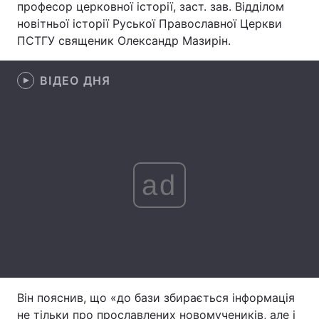
професор церковної історії, заст. зав. Відділом
новітньої історії Руської Православної Церкви
Лонгріди
ПСТГУ священик Олександр Мазирін.
Відео з Youtube
Статті
ВІДЕО ДНЯ
Інтерв'ю
Думки
Архів
Вакансії
Контакти
ad
Послуги
Він пояснив, що «до бази збирається інформація
не тільки про прославлених новомучеників, але і