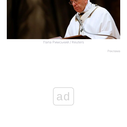
Папа Римський / Reuters
Реклама
ad