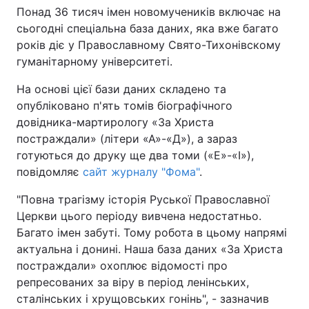
Понад 36 тисяч імен новомучеників включає на
сьогодні спеціальна база даних, яка вже багато
років діє у Православному Свято-Тихонівскому
Головна
Війна
гуманітарному університеті.
На основі цієї бази даних складено та
Україна
Політика
опубліковано п'ять томів біографічного
Економіка
Світ
довідника-мартирологу «За Христа
постраждали» (літери «А»-«Д»), а зараз
Спорт
Наука
готуються до друку ще два томи («Е»-«І»),
повідомляє
сайт журналу "Фома"
.
Техно і зв'язок
Лайт
"Повна трагізму історія Руської Православної
Зброя
Інциденти
Церкви цього періоду вивчена недостатньо.
Багато імен забуті. Тому робота в цьому напрямі
Здоров'я
Туризм
актуальна і донині. Наша база даних «За Христа
постраждали» охоплює відомості про
Цікавинки
Погода
репресованих за віру в період ленінських,
сталінських і хрущовських гонінь", - зазначив
Екологія
Регіони