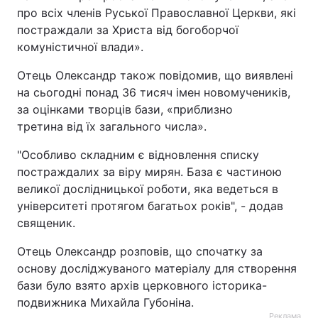
про всіх членів Руської Православної Церкви, які
Тема оформлення
постраждали за Христа від богоборчої
комуністичної влади».
Отець Олександр також повідомив, що виявлені
на сьогодні понад 36 тисяч імен новомучеників,
за оцінками творців бази, «приблизно
третина від їх загального числа».
"Особливо складним є відновлення списку
постраждалих за віру мирян. База є частиною
великої дослідницької роботи, яка ведеться в
університеті протягом багатьох років", - додав
священик.
Отець Олександр розповів, що спочатку за
основу досліджуваного матеріалу для створення
бази було взято архів церковного історика-
подвижника Михайла Губоніна.
Реклама