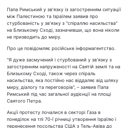
Папа Римський у зв'язку із загостренням ситуації
між Палестиною та Ізраїлем заявив про
стурбованість у зв'язку з "спіраллю насильства"
на Близькому Сході, зазначивши, що вона ніколи
не призводить до миру.
Про це повідомляє російське інформагентство.
"Я дуже засмучений і стурбований у зв'язку з
загостренням напруженості на Святій землі та на
Близькому Сході, також через спіраль
насильства, яка постійно нас віддаляє від шляху
миру, діалогу та переговорів", – заявив Папа
Римський під час загальної аудієнції на площі
Святого Петра.
Акції протесту почалися в секторі Газа в
понеділок на тлі 70-ї річниці утворення Ізраїлю і
перенесення посольства США з Тель-Авіва до