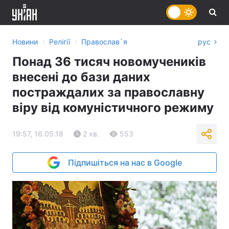
›
›
Новини
Релігії
Православ`я
рус
Понад 36 тисяч новомучеників
внесені до бази даних
постраждалих за православну
віру від комуністичного режиму
19:57, 16.05.18
2 хв.
553
Підпишіться на нас в Google