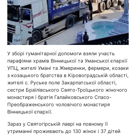
У зборі гуманітарної допомоги взяли участь
парафіяни храмів Вінницької та Уманської єпархії
УПЦ, жителі Умані та Жмеринки, фермери, козаки
з козацького братства в Кіровоградській області,
жителі с. Руське поле Закарпатської області,
сестри Браїлівського Свято-Троїцького жіночого
монастиря і братія Галайковського Спасо-
Преображенського чоловічого монастиря
Вінницької єпархії.
Зараз у Святогірській лаврі на повному її
утриманні проживають до 130 жінок і 37 дітей