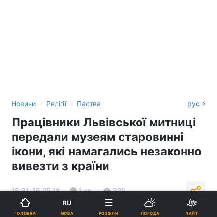
›
›
Новини
Релігії
Паства
рус
Працівники Львівської митниці
передали музеям старовинні
ікони, які намагались незаконно
вивезти з країни
15:31, 16.05.18
1 хв.
329
RU
МОВА
ГОЛОВНА
РОЗДІЛИ
ПОГОДА
ЛАЙТ