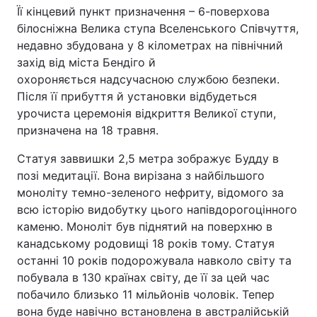
Її кінцевий пункт призначення – 6-поверхова
білосніжна Велика ступа Вселенського Співчуття,
недавно збудована у 8 кілометрах на північний
захід від міста Бендіго й
охороняється надсучасною службою безпеки.
Після її прибуття й установки відбудеться
урочиста церемонія відкриття Великої ступи,
призначена на 18 травня.
Статуя заввишки 2,5 метра зображує Будду в
позі медитації. Вона вирізана з найбільшого
моноліту темно-зеленого нефриту, відомого за
всю історію видобутку цього напівдорогоцінного
каменю. Моноліт був піднятий на поверхню в
канадському родовищі 18 років тому. Статуя
останні 10 років подорожувала навколо світу та
побувала в 130 країнах світу, де її за цей час
побачило близько 11 мільйонів чоловік. Тепер
вона буде навічно встановлена в австралійській