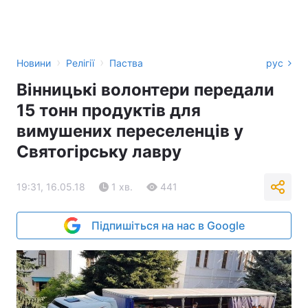
›
›
Новини
Релігії
Паства
рус
Вінницькі волонтери передали
15 тонн продуктів для
вимушених переселенців у
Святогірську лавру
19:31, 16.05.18
1 хв.
441
Підпишіться на нас в Google