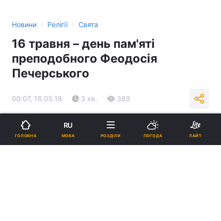
›
›
Новини
Релігії
Свята
16 травня – день пам'яті
преподобного Феодосія
Печерського
00:07, 16.05.18
3 хв.
389
RU
Підпишіться на нас в Google
МОВА
ГОЛОВНА
РОЗДІЛИ
ПОГОДА
ЛАЙТ