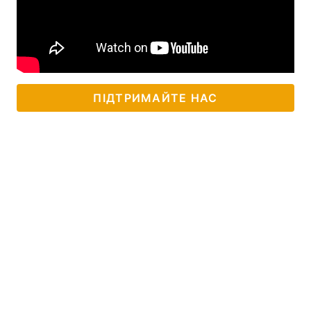
Лонгріди
Відео з Youtube
Статті
Інтерв'ю
Думки
ПІДТРИМАЙТЕ НАС
Архів
Вакансії
Контакти
Послуги