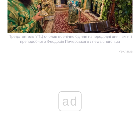
Предстоятель УПЦ очолив всенічне бдіння напередодні дня пам’яті
преподобного Феодосія Печерського / news.church.ua
Реклама
ad