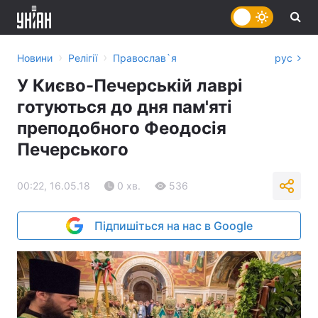
›
›
Новини
Релігії
Православ`я
рус
У Києво-Печерській лаврі
готуються до дня пам'яті
преподобного Феодосія
Печерського
00:22, 16.05.18
0 хв.
536
Підпишіться на нас в Google