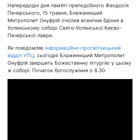
Напередодні дня пам’яті преподобного Феодосія
Печерського, 15 травня, Блаженніший
Митрополит Онуфрій очолив всенічне бдіння в
Головна
Війна
Успенському соборі Свято-Успенської Києво-
Печерської лаври.
Україна
Політика
Як повідомляє
Інформаційно-просвітницький
Економіка
Світ
відділ УПЦ
, сьогодні Блаженніший Митрополит
Онуфрій звершить Божественну літургію у цьому
Спорт
Наука
ж соборі. Початок богослужіння о 8.30.
Техно і зв'язок
Лайт
Зброя
Інциденти
Здоров'я
Туризм
Цікавинки
Погода
Екологія
Регіони