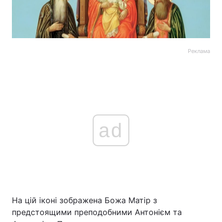
Реклама
ad
На цій іконі зображена Божа Матір з
предстоящими преподобними Антонієм та