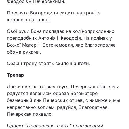
Феодосієм Печерськими.
Пресвята Богородиця сидить на троні, з
короною на голові.
Свої руки Вона покладає на коліноприклонних
преподобних Антонія і Феодосія. На колінах у
Божої Матері - Богонемовля, яке благословляє
обома руками.
Обабіч трону стоять схилені ангели.
Тропар
Днесь светло торжествует Печерская обитель и
радуется явлением образа Богоматере
безмерный лик Печерских отцев, с нимиже и мы
непрестанно вопием: радуйся, Благодатная,
Печерская похвало.
Проект "Православні свята" реалізований