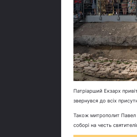
Патріарший Екзарх привіт
звернувся до всіх присутн
Також митрополит Павел 
соборі на честь святителі