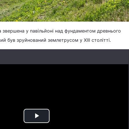
а звершена у павільйоні над фундаментом древнього
ий був зруйнований землетрусом у XIII столітті.
Play