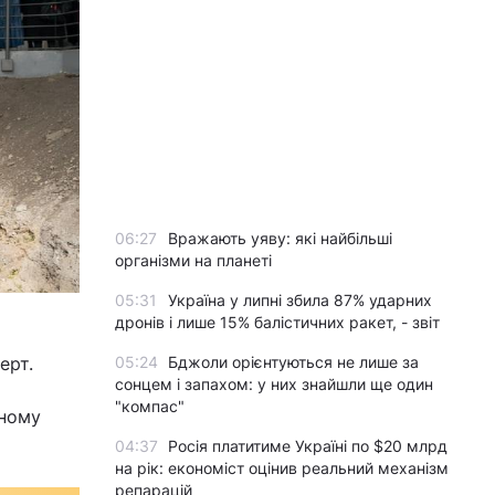
06:27
Вражають уяву: які найбільші
організми на планеті
05:31
Україна у липні збила 87% ударних
дронів і лише 15% балістичних ракет, - звіт
ерт.
05:24
Бджоли орієнтуються не лише за
сонцем і запахом: у них знайшли ще один
"компас"
ьному
04:37
Росія платитиме Україні по $20 млрд
на рік: економіст оцінив реальний механізм
репарацій