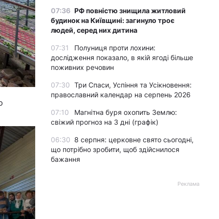
07:36
РФ повністю знищила житловий
будинок на Київщині: загинуло троє
людей, серед них дитина
07:31
Полуниця проти лохини:
дослідження показало, в якій ягоді більше
поживних речовин
07:30
Три Спаси, Успіння та Усікновення:
православний календар на серпень 2026
ю
07:10
Магнітна буря охопить Землю:
свіжий прогноз на 3 дні (графік)
06:30
8 серпня: церковне свято сьогодні,
що потрібно зробити, щоб здійснилося
бажання
Реклама