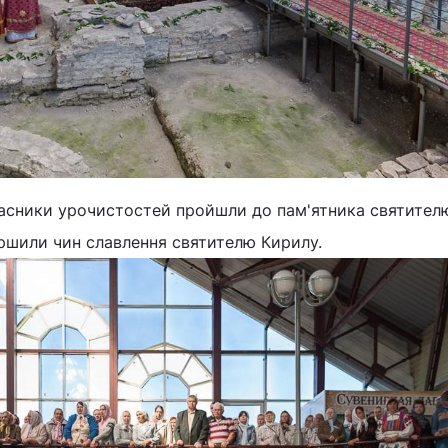
учасники урочистостей пройшли до пам'ятника святител
ершили чин славлення святителю Кирилу.