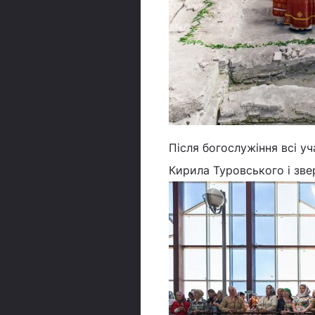
Після богослужіння всі 
Кирила Туровського і зв