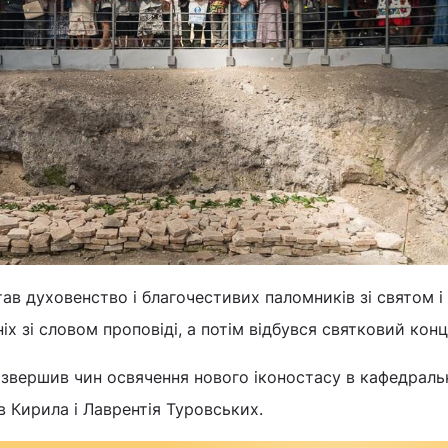
ав духовенство і благочестивих паломників зі святом і
іх зі словом проповіді, а потім відбувся святковий конц
звершив чин освячення нового іконостасу в кафедрал
в Кирила і Лаврентія Туровських.