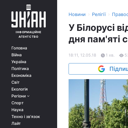
›
›
Новини
Релігії
Право
У Білорусі в
ІНФОРМАЦІЙНЕ
дня пам'яті
АГЕНТСТВО
Головна
Війна
18:11, 12.05.18
1 хв.
5
Україна
Підпиш
Політика
Економіка
Світ
Екологія
Регіони
Спорт
Наука
Техно і зв'язок
Лайт