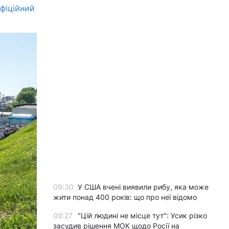
фіційний
09:30
У США вчені виявили рибу, яка може
жити понад 400 років: що про неї відомо
09:27
"Цій людині не місце тут": Усик різко
засудив рішення МОК щодо Росії на