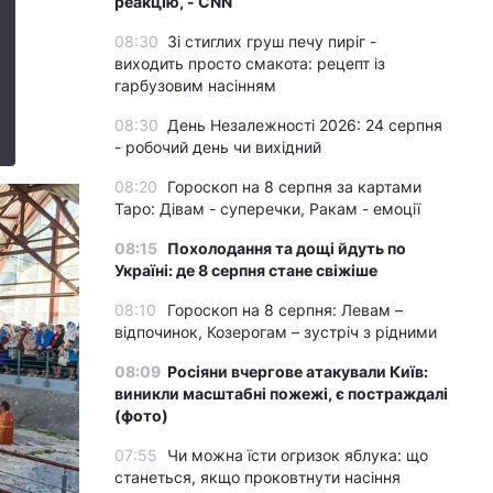
реакцію, - CNN
08:30
Зі стиглих груш печу пиріг -
виходить просто смакота: рецепт із
гарбузовим насінням
08:30
День Незалежності 2026: 24 серпня
- робочий день чи вихідний
08:20
Гороскоп на 8 серпня за картами
Таро: Дівам - суперечки, Ракам - емоції
08:15
Похолодання та дощі йдуть по
Україні: де 8 серпня стане свіжіше
08:10
Гороскоп на 8 серпня: Левам –
відпочинок, Козерогам – зустріч з рідними
08:09
Росіяни вчергове атакували Київ:
виникли масштабні пожежі, є постраждалі
(фото)
07:55
Чи можна їсти огризок яблука: що
станеться, якщо проковтнути насіння