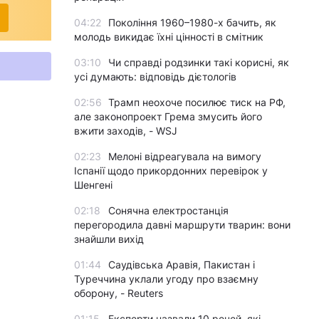
04:22
Покоління 1960–1980-х бачить, як
молодь викидає їхні цінності в смітник
03:10
Чи справді родзинки такі корисні, як
усі думають: відповідь дієтологів
02:56
Трамп неохоче посилює тиск на РФ,
але законопроект Грема змусить його
вжити заходів, - WSJ
02:23
Мелоні відреагувала на вимогу
Іспанії щодо прикордонних перевірок у
Шенгені
02:18
Сонячна електростанція
перегородила давні маршрути тварин: вони
знайшли вихід
01:44
Саудівська Аравія, Пакистан і
Туреччина уклали угоду про взаємну
оборону, - Reuters
01:15
Експерти назвали 10 речей, які