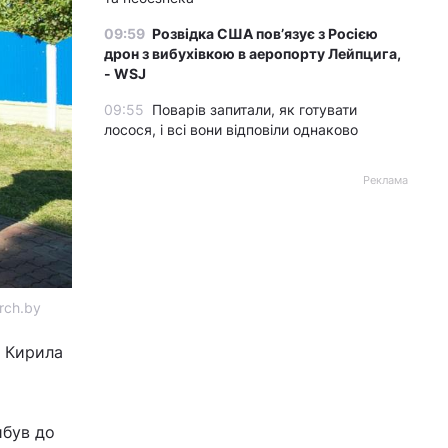
09:59
Розвідка США пов’язує з Росією
дрон з вибухівкою в аеропорту Лейпцига,
- WSJ
09:55
Поварів запитали, як готувати
лосося, і всі вони відповіли однаково
Реклама
rch.bу
я Кирила
ибув до