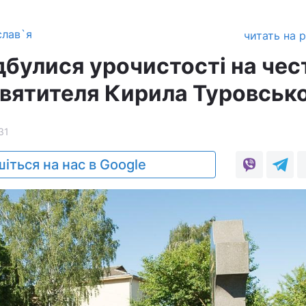
слав`я
читать на 
ідбулися урочистості на чес
 святителя Кирила Туровськ
31
іться на нас в Google