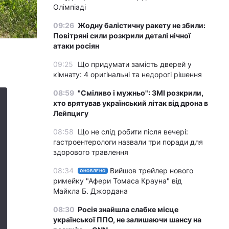
Олімпіаді
09:26
Жодну балістичну ракету не збили:
Повітряні сили розкрили деталі нічної
атаки росіян
09:25
Що придумати замість дверей у
кімнату: 4 оригінальні та недорогі рішення
08:59
"Сміливо і мужньо": ЗМІ розкрили,
хто врятував український літак від дрона в
Лейпцигу
08:58
Що не слід робити після вечері:
гастроентерологи назвали три поради для
здорового травлення
08:34
Вийшов трейлер нового
ОНОВЛЕНО
римейку "Афери Томаса Крауна" від
Майкла Б. Джордана
08:30
Росія знайшла слабке місце
української ППО, не залишаючи шансу на