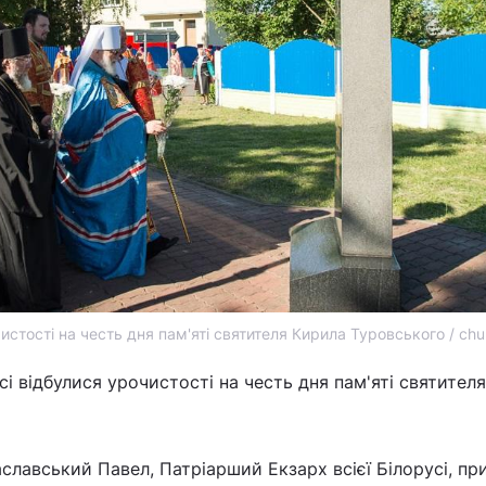
чистості на честь дня пам'яті святителя Кирила Туровського / chu
усі відбулися урочистості на честь дня пам'яті святител
славський Павел, Патріарший Екзарх всієї Білорусі, пр