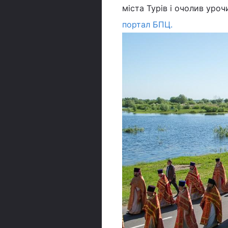
міста Турів і очолив уроч
портал БПЦ.