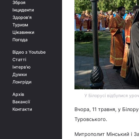
Зброя
Інциденти
Здоров'я
Туризм
Цікавинки
Погода
Відео з Youtube
Статті
Інтерв'ю
Думки
Лонгріди
Архів
У Білорусі відбулися уро
Вакансії
Вчора, 11 травня, у Білор
Контакти
Туровського.
Митрополит Мінський і За