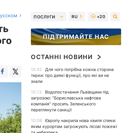
русском
RU
+20
ПОСЛУГИ
ть
ПІДТРИМАЙТЕ НАС
ого
ОСТАННІ НОВИНИ
10:42
Для чого потрібна кожна сторона
терки: про деякі функції, про які ви не
знали
10:13
Водопостачання Львівщини під
загрозою: "Бориславська нафтова
компанія" просить Зеленського
переглянути санкції
10:08
Європу накрила нова хвиля спеки:
яким курортам загрожують лісові пожежі
та небезпека