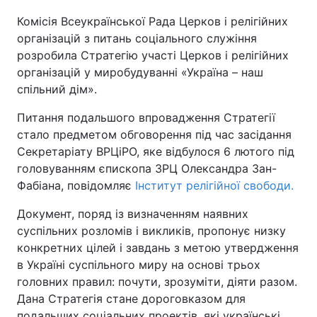
Комісія Всеукраїнської Рада Церков і релігійних
Київ
Львів
організацій з питань соціального служіння
розробила Стратегію участі Церков і релігійних
Дніпро
Харків
організацій у миробудуванні «Україна – наш
спільний дім».
Одеса
Питання подальшого впровадження Стратегії
стало предметом обговорення під час засідання
Спорт
Наука
Секретаріату ВРЦіРО, яке відбулося 6 лютого під
головуванням єпископа ЗРЦ Олександра Зан-
Фабіана, повідомляє
Інститут релігійної свободи.
Техно і зв'язок
Лайт
Документ, поряд із визначенням наявних
Зброя
Інциденти
суспільних розломів і викликів, пропонує низку
конкретних цілей і завдань з метою утвердження
Здоров'я
Туризм
в Україні суспільного миру на основі трьох
головних правил: почути, зрозуміти, діяти разом.
Цікавинки
Погода
Дана Стратегія стане дороговказом для
подальших соціальних проектів, які українські