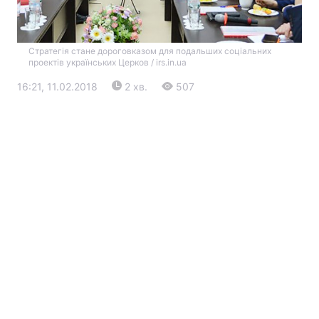
Стратегія стане дороговказом для подальших соціальних
проектів українських Церков / irs.in.ua
16:21, 11.02.2018
2 хв.
507
Головна
Війна
Україна
Політика
Економіка
Світ
Екологія
РЕГІОНИ