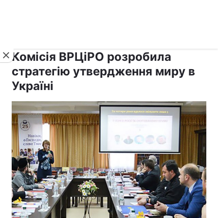
›
›
Новини
Релігії
Держава
Комісія ВРЦіРО розробила
стратегію утвердження миру в
Україні