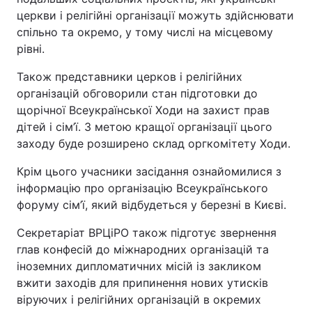
церкви і релігійні організації можуть здійснювати
Відео з Youtube
Статті
спільно та окремо, у тому числі на місцевому
рівні.
Інтерв'ю
Думки
Також представники церков і релігійних
Архів
Вакансії
організацій обговорили стан підготовки до
щорічної Всеукраїнської Ходи на захист прав
Контакти
дітей і сім’ї. З метою кращої організації цього
заходу буде розширено склад оргкомітету Ходи.
Крім цього учасники засідання ознайомилися з
ПОСЛУГИ
інформацію про організацію Всеукраїнського
форуму сім’ї, який відбудеться у березні в Києві.
Реклама на сайті
Фотобанк
Секретаріат ВРЦіРО також підготує звернення
Моніторинг
Пресцентр
глав конфесій до міжнародних організацій та
іноземних дипломатичних місій із закликом
вжити заходів для припинення нових утисків
віруючих і релігійних організацій в окремих