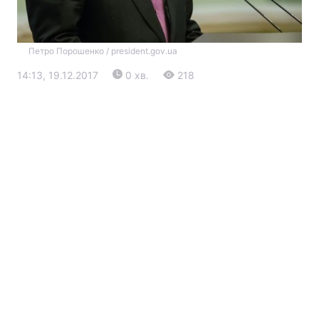
Петро Порошенко / president.gov.ua
14:13, 19.12.2017
0 хв.
218
Головна
Війна
Україна
Політика
Економіка
Світ
Екологія
РЕГІОНИ