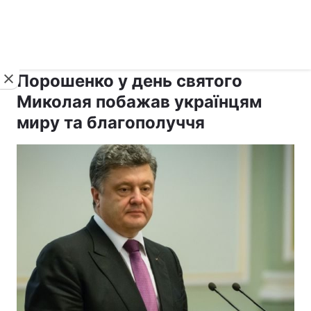
›
›
Новини
Релігії
Держава
Порошенко у день святого
Миколая побажав українцям
миру та благополуччя