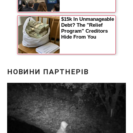
Відео з Youtube
Статті
Інтерв'ю
Думки
Архів
Вакансії
Контакти
ПОСЛУГИ
Реклама на сайті
Фотобанк
Моніторинг
Пресцентр