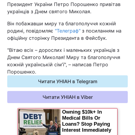
Президент України Петро Порошенко привітав
українців з Днем святого Миколая.
Київ
Львів
Він побажавши миру та благополуччя кожній
Дніпро
Харків
родині, повідомляє
"Телеграф"
з посиланням на
офіційну сторінку Президента в Фейсбук.
Одеса
"Вітаю всіх – дорослих і маленьких українців з
Днем Святого Миколая! Миру та благополуччя
Спорт
Наука
кожній українській сім'ї", – написав Петро
Порошенко.
Техно і зв'язок
Лайт
Читати УНІАН в Telegram
Зброя
Інциденти
Читати УНІАН в Viber
Здоров'я
Туризм
Цікавинки
Погода