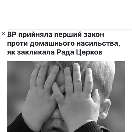
›
›
Новини
Релігії
Держава
ВР прийняла перший закон
проти домашнього насильства,
як закликала Рада Церков