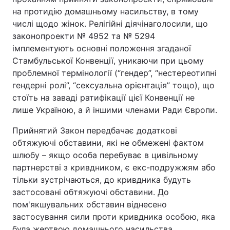
на протидію домашньому насильству, в тому
Відео з Youtube
Статті
числі щодо жінок. Релігійні діячінаголосили, що
законопроекти № 4952 та № 5294
Інтерв'ю
Думки
імплементують основні положення згаданої
Стамбульської Конвенції, уникаючи при цьому
Архів
Вакансії
проблемної термінології (“гендер”, “нестереотипні
гендерні ролі”, “сексуальна орієнтація” тощо), що
Контакти
стоїть на заваді ратифікації цієї Конвенції не
лише Україною, а й іншими членами Ради Європи.
ПОСЛУГИ
Прийнятий Закон передбачає додаткові
обтяжуючі обставини, які не обмежені фактом
шлюбу – якщо особа перебуває в цивільному
Реклама на сайті
Фотобанк
партнерстві з кривдником, є екс-подружжям або
тільки зустрічаються, до кривдника будуть
Моніторинг
Пресцентр
застосовані обтяжуючі обставини. До
пом'якшувальних обставин віднесено
застосування сили проти кривдника особою, яка
була жертвою домашнього насильства.