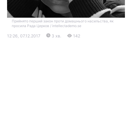
Прийнято перший закон проти домашнього насильства, як
просила Рада Церков / intellectademo.se
12:26, 07.12.2017
3 хв.
142
Головна
Війна
Україна
Політика
Економіка
Світ
Екологія
РЕГІОНИ