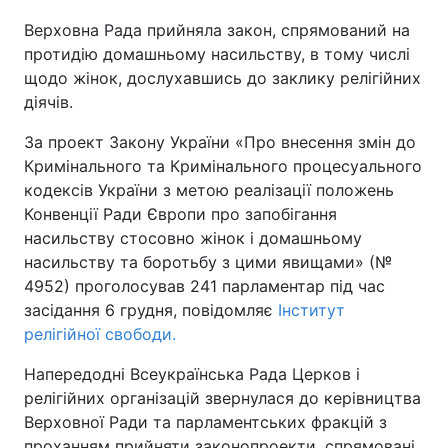
Верховна Рада прийняла закон, спрямований на
Київ
Львів
протидію домашньому насильству, в тому числі
щодо жінок, дослухавшись до заклику релігійних
Дніпро
Харків
діячів.
Одеса
За проект Закону України «Про внесення змін до
Кримінального та Кримінального процесуального
кодексів України з метою реалізації положень
Спорт
Наука
Конвенції Ради Європи про запобігання
насильству стосовно жінок і домашньому
насильству та боротьбу з цими явищами» (№
Техно і зв'язок
Лайт
4952) проголосував 241 парламентар під час
засідання 6 грудня, повідомляє
Інститут
Зброя
Інциденти
релігійної свободи.
Здоров'я
Туризм
Напередодні Всеукраїнська Рада Церков і
релігійних організацій звернулася до керівництва
Цікавинки
Погода
Верховної Ради та парламентських фракцій з
проханням прийняти законопроекти, спрямовані