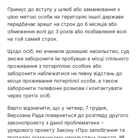
Примус до вступу у шлюб або заманювання з
цією метою особи на територію іншої держави
передбачає арешт на строк до 6 місяців або
обмеження волі до 3 років або позбавлення волі
на той самий строк.
Щодо осіб, які вчинили домашнє насильство, суд
зможе заборонити їм пробувши в місці спільного
проживання з потерпілою особою або
заборонити наближатися на певну відстань до
місця проживання потерпілої особи, а також
заборонити телефонні розмови і контактувати
через третіх осіб.
Варто відзначити, що у четвер, 7 грудня,
Верховна Рада повернеться до розгляду другого
законопроекту з даної проблематики –
урядового проекту Закону «Про запобігання та
протидію домашньому насильству» (реєстр. №