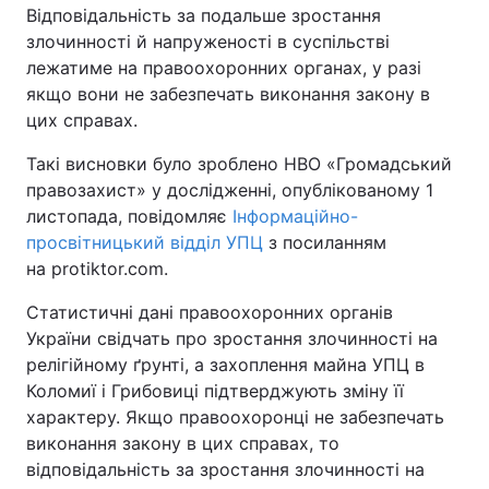
Відповідальність за подальше зростання
злочинності й напруженості в суспільстві
Київ
Львів
лежатиме на правоохоронних органах, у разі
якщо вони не забезпечать виконання закону в
Дніпро
Харків
цих справах.
Одеса
Такі висновки було зроблено НВО «Громадський
правозахист» у дослідженні, опублікованому 1
листопада, повідомляє
Інформаційно-
Спорт
Наука
просвітницький відділ УПЦ
з посиланням
на protiktor.com.
Техно і зв'язок
Лайт
Статистичні дані правоохоронних органів
України свідчать про зростання злочинності на
Зброя
Інциденти
релігійному ґрунті, а захоплення майна УПЦ в
Коломиї і Грибовиці підтверджують зміну її
Здоров'я
Туризм
характеру. Якщо правоохоронці не забезпечать
виконання закону в цих справах, то
Цікавинки
Погода
відповідальність за зростання злочинності на