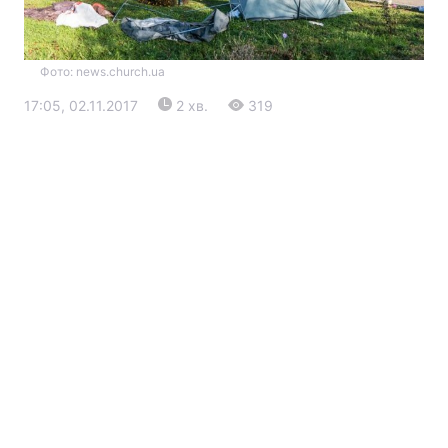
Фото: news.church.ua
17:05, 02.11.2017
2 хв.
319
Головна
Війна
Україна
Політика
Економіка
Світ
Екологія
РЕГІОНИ