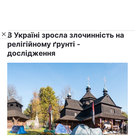
›
›
Новини
Релігії
Держава
В Україні зросла злочинність на
релігійному ґрунті -
дослідження