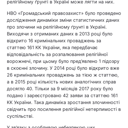
релігійному ґрунті в Україні може лягти на них.
Відео з Youtube
Статті
НВО «Громадський правозахист» було проведено
дослідження динаміки зміни статистичних даних
Інтерв'ю
Думки
про злочини на релігійному ґрунті в Україні.
Виходячи з отриманих даних в 2013 році було
Архів
Вакансії
відкрито 16 кримінальних проваджень за
статтею 161 КК України, яка передбачає
Контакти
відповідальність за розпалювання релігійної
ворожнечі, при цьому було пред’явлено 1 підозру
в скоєнні злочину. У 2014 році було відкрито вже
ПОСЛУГИ
26 кримінальних проваджень за тією ж статтею,
а в 2015 році кількість нових аналогічних справ
досягло 40. Тільки за 9 місяців 2017 року було
Реклама на сайті
Фотобанк
подано і зареєстровано 42 заяви за статтею 161
Моніторинг
Пресцентр
КК України. Така динаміка зростання злочинності
свідчить про посилення релігійної нетерпимості в
суспільстві.
У зв’язку з особливою небезпекою цих