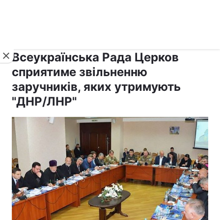
›
›
Новини
Релігії
Держава
Всеукраїнська Рада Церков
сприятиме звільненню
заручників, яких утримують
"ДНР/ЛНР"