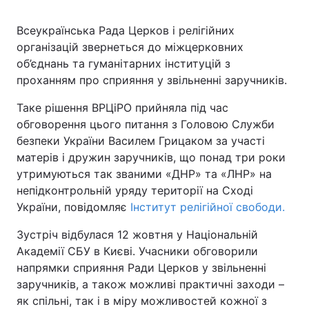
Всеукраїнська Рада Церков і релігійних
Київ
Львів
організацій звернеться до міжцерковних
об’єднань та гуманітарних інституцій з
Дніпро
Харків
проханням про сприяння у звільненні заручників.
Одеса
Таке рішення ВРЦіРО прийняла під час
обговорення цього питання з Головою Служби
безпеки України Василем Грицаком за участі
Спорт
Наука
матерів і дружин заручників, що понад три роки
утримуються так званими «ДНР» та «ЛНР» на
Техно і зв'язок
Лайт
непідконтрольній уряду території на Сході
України, повідомляє
Інститут релігійної свободи.
Зброя
Інциденти
Зустріч відбулася 12 жовтня у Національній
Академії СБУ в Києві. Учасники обговорили
Здоров'я
Туризм
напрямки сприяння Ради Церков у звільненні
заручників, а також можливі практичні заходи –
Цікавинки
Погода
як спільні, так і в міру можливостей кожної з