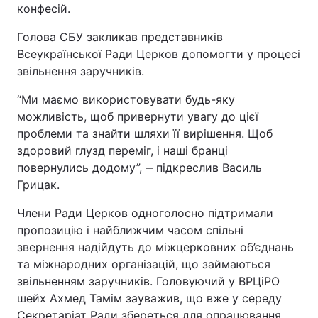
конфесій.
Відео з Youtube
Статті
Голова СБУ закликав представників
Всеукраїнської Ради Церков допомогти у процесі
Інтерв'ю
Думки
звільнення заручників.
Архів
Вакансії
“Ми маємо використовувати будь-яку
можливість, щоб привернути увагу до цієї
Контакти
проблеми та знайти шляхи її вирішення. Щоб
здоровий глузд переміг, і наші бранці
повернулись додому”, ‒ підкреслив Василь
ПОСЛУГИ
Грицак.
Члени Ради Церков одноголосно підтримали
Реклама на сайті
Фотобанк
пропозицію і найближчим часом спільні
звернення надійдуть до міжцерковних об’єднань
Моніторинг
Пресцентр
та міжнародних організацій, що займаються
звільненням заручників. Головуючий у ВРЦіРО
шейх Ахмед Тамім зауважив, що вже у середу
Секретаріат Ради збереться для опрацювання