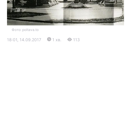
Фото: poltava.to
18:01, 14.09.2017
1 хв.
113
Головна
Війна
Україна
Політика
Економіка
Світ
Екологія
РЕГІОНИ