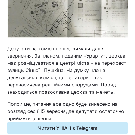
Відео з Youtube
Статті
Інтерв'ю
Думки
Архів
Вакансії
Депутати на комісії не підтримали дане
Контакти
звернення. За планом, поданим «Урарту», церква
має розміщуватися в центрі міста - на перехресті
вулиць Сінної і Пушкіна. На думку членів
ПОСЛУГИ
депутатської комісії, ця територія і так
перенасичена релігійними спорудами. Поряд
знаходиться православна церква та мечеть.
Реклама на сайті
Фотобанк
Попри це, питання все одно буде винесено на
Моніторинг
Пресцентр
розгляд сесії 15 вересня, де депутати остаточно
приймуть рішення.
Читати УНІАН в Telegram