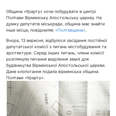
Община «Урарту» хоче побудувати в центрі
Київ
Львів
Полтави Вірменську Апостольську церкву. На
думку депутатів міськради, община має знайти
Дніпро
Харків
інше місце, повідомляє
«Полтавщина»
.
Одеса
Вчора, 13 вересня, відбулося засідання постійної
депутатської комісії з питань містобудування та
архітектури. Серед інших питань, члени комісії
Спорт
Наука
розглянули питання виділення землі для
будівництва Вірменської Апостольської церкви.
Техно і зв'язок
Лайт
Дане клопотання подала вірменська община
Полтави «Урарту».
Зброя
Інциденти
Здоров'я
Туризм
Цікавинки
Погода