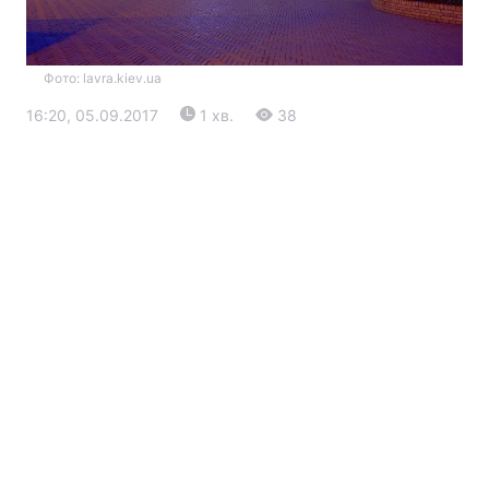
Фото: lavra.kiev.ua
16:20, 05.09.2017
1 хв.
38
Головна
Війна
Україна
Політика
Економіка
Світ
Екологія
РЕГІОНИ