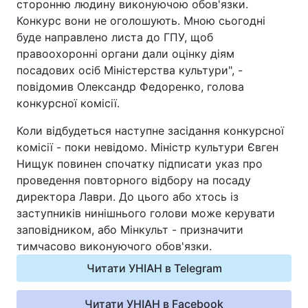
сторонню людину виконуючою обов'язки.
Відео з Youtube
Статті
Конкурс вони не оголошують. Мною сьогодні
буде направлено листа до ГПУ, щоб
Інтерв'ю
Думки
правоохоронні органи дали оцінку діям
посадових осіб Міністерства культури", -
повідомив Олександр Федоренко, голова
Архів
Вакансії
конкурсної комісії.
Контакти
Коли відбудеться наступне засідання конкурсної
комісії - поки невідомо. Міністр культури Євген
Нищук повинен спочатку підписати указ про
ПОСЛУГИ
проведення повторного відбору на посаду
директора Лаври. До цього або хтось із
заступників нинішнього голови може керувати
Реклама на сайті
Фотобанк
заповідником, або Мінкульт - призначити
Моніторинг
Пресцентр
тимчасово виконуючого обов'язки.
Читати УНІАН в Telegram
Читати УНІАН в Facebook