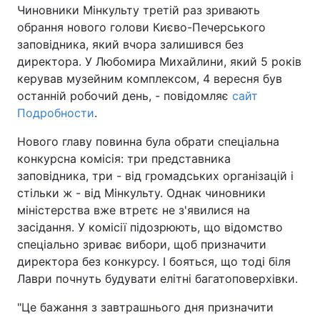
Чиновники Мінкульту третій раз зривають
обрання нового голови Києво-Печерського
Київ
Львів
заповідника, який вчора залишився без
директора. У Любомира Михайлини, який 5 років
Дніпро
Харків
керував музейним комплексом, 4 вересня був
останній робочий день, - повідомляє
сайт
Одеса
Подробности
.
Нового главу повинна була обрати спеціальна
Спорт
Наука
конкурсна комісія: три представника
заповідника, три - від громадських організацій і
Техно і зв'язок
Лайт
стільки ж - від Мінкульту. Однак чиновники
міністерства вже втретє не з'явилися на
Зброя
Інциденти
засідання. У комісії підозрюють, що відомство
спеціально зриває вибори, щоб призначити
директора без конкурсу. І бояться, що тоді біля
Здоров'я
Туризм
Лаври почнуть будувати елітні багатоповерхівки.
Цікавинки
Погода
"Це бажання з завтрашнього дня призначити