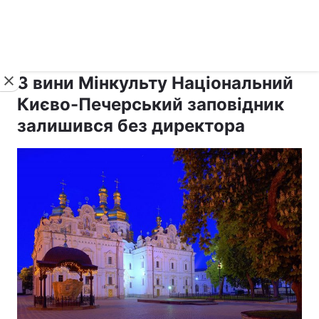
›
›
Новини
Релігії
Держава
З вини Мінкульту Національний
Києво-Печерський заповідник
залишився без директора