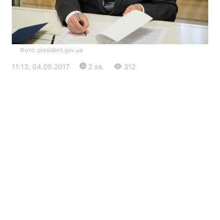
Фото: president.gov.ua
11:13, 04.09.2017
2 хв.
312
Головна
Війна
Україна
Політика
Економіка
Світ
Екологія
РЕГІОНИ