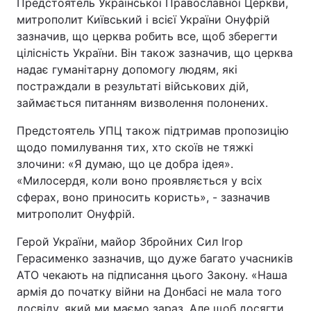
Предстоятель Української Православної Церкви,
Відео з Youtube
Статті
митрополит Київський і всієї України Онуфрій
зазначив, що церква робить все, щоб зберегти
цілісність України. Він також зазначив, що церква
Інтерв'ю
Думки
надає гуманітарну допомогу людям, які
постраждали в результаті військових дій,
Архів
Вакансії
займається питанням визволення полонених.
Контакти
Предстоятель УПЦ також підтримав пропозицію
щодо помилування тих, хто скоїв не тяжкі
злочини: «Я думаю, що це добра ідея».
ПОСЛУГИ
«Милосердя, коли воно проявляється у всіх
сферах, воно приносить користь», - зазначив
митрополит Онуфрій.
Реклама на сайті
Фотобанк
Герой України, майор Збройних Сил Ігор
Моніторинг
Пресцентр
Герасименко зазначив, що дуже багато учасників
АТО чекають на підписання цього Закону. «Наша
армія до початку війни на Донбасі не мала того
досвіду, який ми маємо зараз. Але щоб досягти