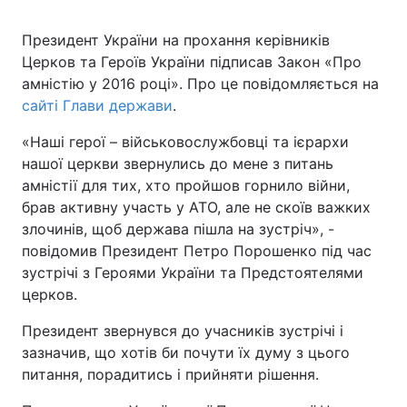
Президент України на прохання керівників
Київ
Львів
Церков та Героїв України підписав Закон «Про
амністію у 2016 році». Про це повідомляється на
Дніпро
Харків
сайті Глави держави
.
Одеса
«Наші герої – військовослужбовці та ієрархи
нашої церкви звернулись до мене з питань
амністії для тих, хто пройшов горнило війни,
Спорт
Наука
брав активну участь у АТО, але не скоїв важких
злочинів, щоб держава пішла на зустріч», -
Техно і зв'язок
Лайт
повідомив Президент Петро Порошенко під час
зустрічі з Героями України та Предстоятелями
Зброя
Інциденти
церков.
Президент звернувся до учасників зустрічі і
Здоров'я
Туризм
зазначив, що хотів би почути їх думу з цього
питання, порадитись і прийняти рішення.
Цікавинки
Погода