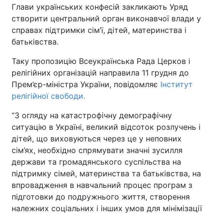
Глави українських конфесій закликають Уряд
створити центральний орган виконавчої влади у
Київ
Львів
справах підтримки сім’ї, дітей, материнства і
батьківства.
Дніпро
Харків
Таку пропозицію Всеукраїнська Рада Церков і
Одеса
релігійних організацій направила 11 грудня до
Прем’єр-міністра України, повідомляє
Інститут
релігійної свободи.
Спорт
Наука
“З огляду на катастрофічну демографічну
ситуацію в Україні, великий відсоток розлучень і
Техно і зв'язок
Лайт
дітей, що виховуються через це у неповних
сім’ях, необхідно спрямувати значні зусилля
Зброя
Інциденти
держави та громадянського суспільства на
підтримку сімей, материнства та батьківства, на
Здоров'я
Туризм
впровадження в навчальний процес програм з
підготовки до подружнього життя, створення
Цікавинки
Погода
належних соціальних і інших умов для мінімізації