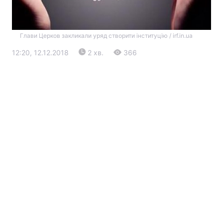
Глави Церков закликали уряд створити інституцію / irf.in.ua
12:20, 12.12.2018
2 хв.
366
Головна
Війна
Україна
Політика
Економіка
Світ
Екологія
РЕГІОНИ