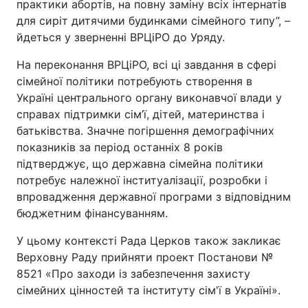
практики абортів, на повну заміну всіх інтернатів
Відео з Youtube
Статті
для сиріт дитячими будинками сімейного типу”, –
йдеться у зверненні ВРЦіРО до Уряду.
Інтерв'ю
Думки
На переконання ВРЦіРО, всі ці завдання в сфері
сімейної політики потребують створення в
Архів
Вакансії
Україні центрального органу виконавчої влади у
справах підтримки сім’ї, дітей, материнства і
Контакти
батьківства. Значне погіршення демографічних
показників за період останніх 8 років
підтверджує, що державна сімейна політики
ПОСЛУГИ
потребує належної інституалізації, розробки і
впровадження державної програми з відповідним
бюджетним фінансуванням.
Реклама на сайті
Фотобанк
У цьому контексті Рада Церков також закликає
Моніторинг
Пресцентр
Верховну Раду прийняти проект Постанови №
8521 «Про заходи із забезпечення захисту
сімейних цінностей та інституту сім'ї в Україні».