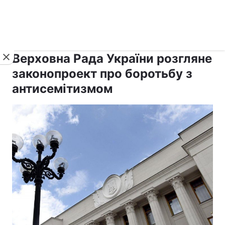
›
›
рус ›
Новини
Релігії
Держава
Верховна Рада України розгляне
законопроект про боротьбу з
антисемітизмом