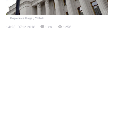
Верховна Рада / УНІАН
14:23, 07.12.2018
1 хв.
1256
Головна
Війна
Україна
Політика
Економіка
Світ
Екологія
РЕГІОНИ