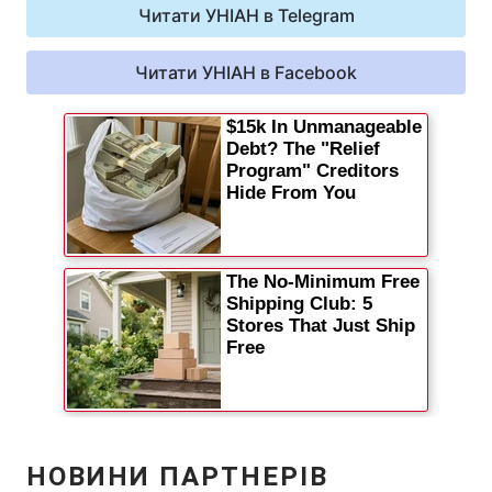
Читати УНІАН в Telegram
Відео з Youtube
Статті
Читати УНІАН в Facebook
Інтерв'ю
Думки
Архів
Вакансії
Контакти
ПОСЛУГИ
Реклама на сайті
Фотобанк
Моніторинг
Пресцентр