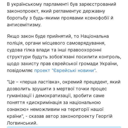
В українському парламенті був зареєстрований
законопроект, який регламентує державну
Київ
Львів
боротьбу з будь-якими проявами ксенофобії й
антисемітизму.
Дніпро
Харків
Якщо закон буде прийнятий, то Національна
Одеса
поліція, органи місцевого самоврядування,
судова гілка влади та інші правоохоронні
структури будуть зобов'язані посилити контроль,
Спорт
Наука
щодо захисту прав єврейської громади України,
повідомляє
проект "Єврейські новини"
.
Техно і зв'язок
Лайт
"Це – «перша ластівка», окремий прецедент, який
дозволить зрушити з мертвої точки процес
Зброя
Інциденти
гуманізації і демократизації, зробити саме
поняття «дискримінація за національною
Здоров'я
Туризм
ознакою» неможливим на території нашої
країни", - сказав автор законопроекту Георгій
Цікавинки
Погода
Логвинський.