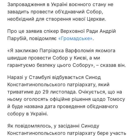
Запровадження в Україні воєнного стану не
завадить провести об'єднавчий Собор,
Київ
Львів
необхідний для створення нової Церкви.
Дніпро
Харків
Про це заявив спікер Верховної Ради Андрій
Парубій, повідомляє
«Громадське»
.
Одеса
«Я закликаю Патріарха Варфоломія якомога
швидше провести Собор у Києві, а ми
Спорт
Наука
гарантуємо безпеку цього Собору», – сказав він.
Наразі у Стамбулі відбувається Синод
Техно і зв'язок
Лайт
Константинопольського патріархату, який
триватиме до 29 листопада. Очікується, що на
Зброя
Інциденти
ньому оголосять офіційне рішення щодо Томосу
й буде названа дата проведення об’єднавчого
Здоров'я
Туризм
собору в Україні.
Як повідомлялось, у засіданні Синоду
Цікавинки
Погода
Константинопольського патріархату бере участь