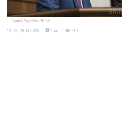
Андрій Парубій / УНІАН
12:42, 28.11.2018
1 хв.
710
Головна
Війна
Україна
Політика
Економіка
Світ
Екологія
РЕГІОНИ