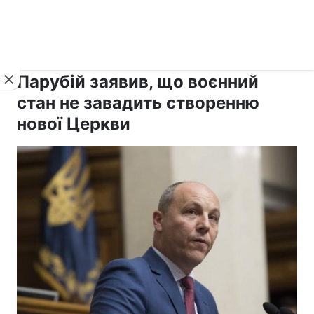
›
›
рус ›
Новини
Релігії
Держава
Парубій заявив, що воєнний
стан не завадить створенню
нової Церкви