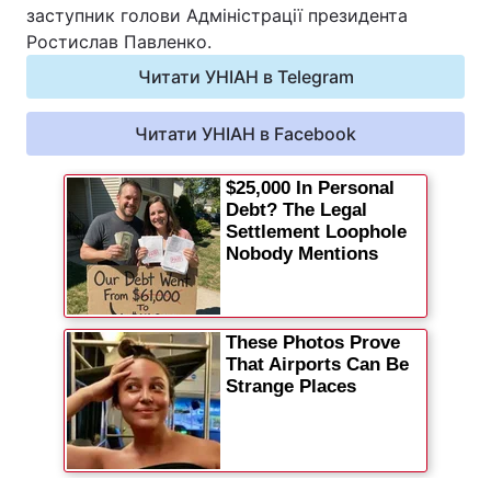
заступник голови Адміністрації президента
Відео з Youtube
Статті
Ростислав Павленко.
Читати УНІАН в Telegram
Інтерв'ю
Думки
Читати УНІАН в Facebook
Архів
Вакансії
Контакти
ПОСЛУГИ
Реклама на сайті
Фотобанк
Моніторинг
Пресцентр