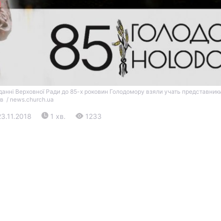
іданні Верховної Ради до 85-х роковин Голодомору взяли учать представник
в / news.church.ua
Війна
23.11.2018
1 хв.
1233
Політика
Світ