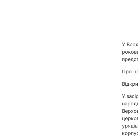
Київ
Дніпро
Одеса
У Верх
рокови
предст
Спорт
Про ц
Техно і зв'язок
Відкри
У засі
Зброя
народн
Верхо
Здоров'я
церков
урядів
Цікавинки
корпус