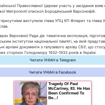
раїнської Православної Церкви участь у засідання взяв 
Статті
ької Митрополії єпископ Бородянський Варсонофій.
Думки
 присутніми виступили глава УПЦ КП Філарет та глава 
слав.
Вакансії
арах Верховної Ради діє тематична експозиція, підгото
ським інститутом національної пам’яті, на якій представ
ьні архівні документи з галузевого архіву СБУ, що стос
них сторінок Голодомору 1932-1933 років в Україні.
Читати УНІАН в Telegram
Читати УНІАН в Facebook
Фотобанк
Пресцентр