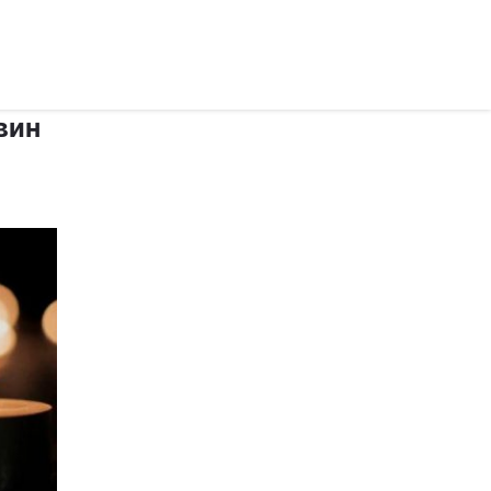
рус ›
вин