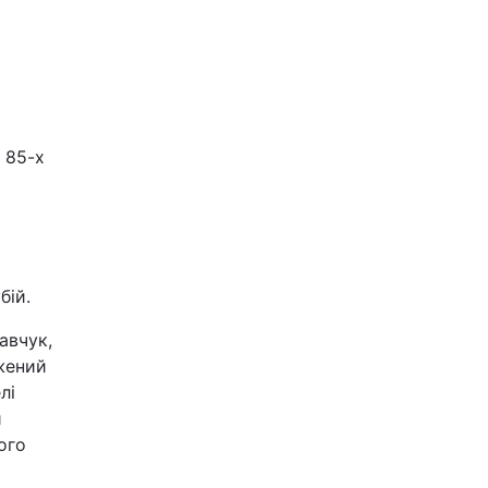
 85-х
бій.
авчук,
ажений
лі
и
ого