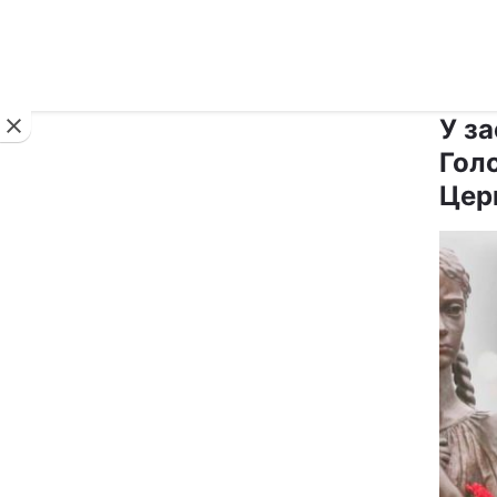
Новини
У за
Гол
Цер