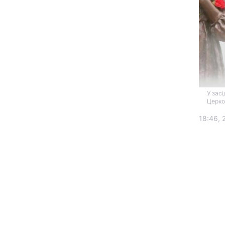
У зас
Церко
Головна
18:46, 
Україна
Економіка
Екологія
РЕГІОНИ