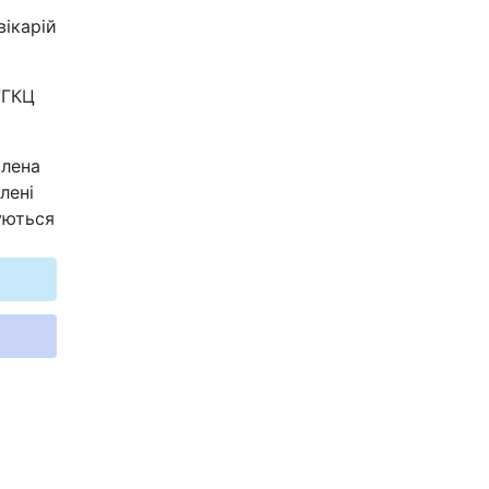
вікарій
УГКЦ
влена
лені
уються