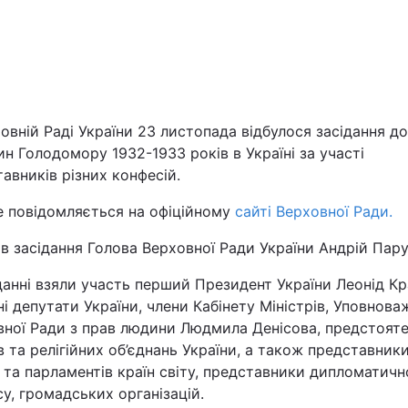
Львів
Харків
овній Раді України 23 листопада відбулося засідання до
н Голодомору 1932-1933 років в Україні за участі
авників різних конфесій.
Наука
е повідомляється на офіційному
сайті Верховної Ради.
Лайт
в засідання Голова Верховної Ради України Андрій Пару
данні взяли участь перший Президент України Леонід Кр
Інциденти
і депутати України, члени Кабінету Міністрів, Уповнов
вної Ради з прав людини Людмила Денісова, предстояте
Туризм
 та релігійних об’єднань України, а також представник
 та парламентів країн світу, представники дипломатичн
Погода
у, громадських організацій.