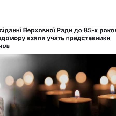
›
›
Релігії
Держава
сіданні Верховної Ради до 85-х роко
одомору взяли учать представники
ков