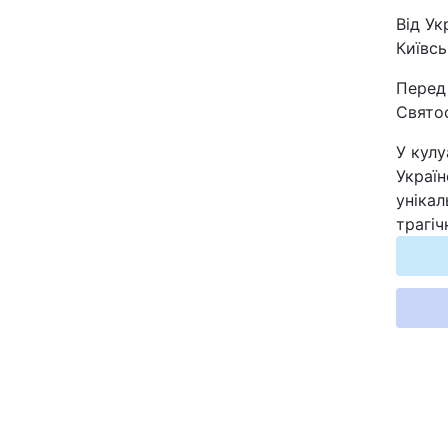
Відео з Youtube
Від Ук
Київс
Інтерв'ю
Перед
Свято
Архів
У кулу
Україн
Контакти
унікал
трагіч
ПОСЛУГИ
Реклама на сайті
Моніторинг