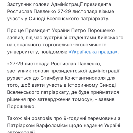
Заступник голови Адміністрації президента
Ростислав Павленко 27-29 листопада візьме
Київ
Львів
участь у Синоді Вселенського патріархату.
Дніпро
Харків
Про це Президент України Петро Порошенко
заявив, під час зустрічі зі студентами Київського
Одеса
національного торговельно-економічного
університету, повідомляє
«Українська правда».
Спорт
Наука
«27-29 листопада Ростислав Павленко,
заступник голови президентської адміністрації
рухається до Стамбула Константинополя для
Техно і зв'язок
Лайт
того, щоб взяти участь в історичному Синоді
Вселенського патріархату, де буде прийматися
Зброя
Інциденти
рішення про затвердження томосу», - заявив
Порошенко.
Здоров'я
Туризм
Також він розповів про 9-годинні перемовини з
Цікавинки
Погода
Патріархом Варфоломієм щодо надання Україні
автокефалії.