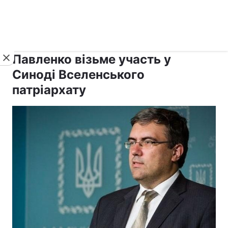
›
›
рус ›
Новини
Релігії
Держава
Павленко візьме участь у
Синоді Вселенського
патріархату