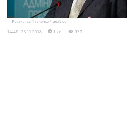
Ростислав Павленко / rada5.com
14:49, 23.11.2018
1 хв.
973
Головна
Війна
Україна
Політика
Економіка
Світ
Екологія
РЕГІОНИ