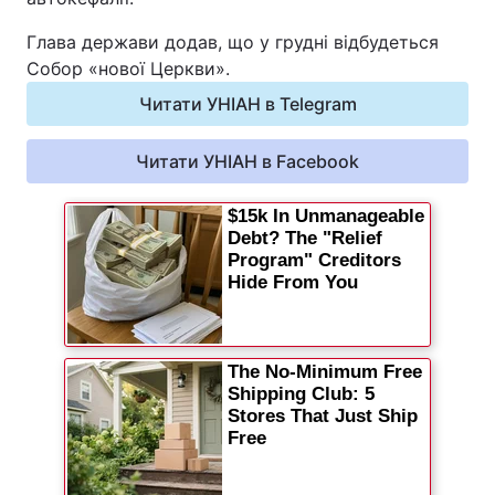
Відео з Youtube
Статті
Глава держави додав, що у грудні відбудеться
Собор «нової Церкви».
Інтерв'ю
Думки
Читати УНІАН в Telegram
Архів
Вакансії
Читати УНІАН в Facebook
Контакти
ПОСЛУГИ
Реклама на сайті
Фотобанк
Моніторинг
Пресцентр