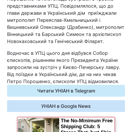
представниками УПЦ. Повідомлялося, що до
Відео з Youtube
Статті
глави держави в Український дім приїжджали
митрополит Переяслав-Хмельницький і
Інтерв'ю
Думки
Вишневський Олександр (Драбинко), митрополит
Вінницький та Барський Симеон та архієпископ
Архів
Вакансії
Новокаховський та Генічеський Філарет.
Водночас в УПЦ цього дня відбувся Собор
Контакти
єпископів, рішенням якого Президента України
запросили на зустріч у Києво-Печерську лавру.
ПОСЛУГИ
Від поїздки в Український дім, де на них чекав
Петро Порошенко, єпископи УПЦ відмовилися.
Читати УНІАН в Telegram
Реклама на сайті
Фотобанк
Моніторинг
Пресцентр
УНІАН в Google News