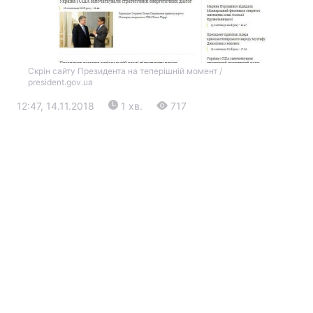
Скрін сайту Президента на теперішній момент /
president.gov.ua
12:47, 14.11.2018
1 хв.
717
Головна
Війна
Україна
Політика
Економіка
Світ
Екологія
РЕГІОНИ