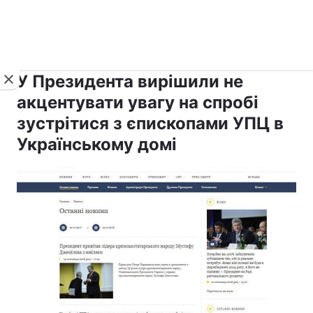
›
›
рус ›
Новини
Релігії
Держава
У Президента вирішили не
акцентувати увагу на спробі
зустрітися з єпископами УПЦ в
Українському домі