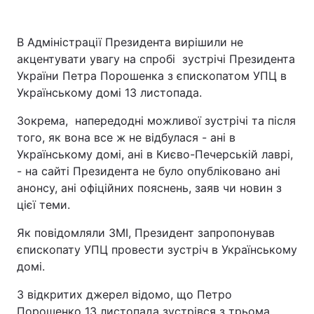
Київ
Львів
В Адміністрації Президента вирішили не
акцентувати увагу на спробі зустрічі Президента
Дніпро
Харків
України Петра Порошенка з єпископатом УПЦ в
Українському домі 13 листопада.
Одеса
Зокрема, напередодні можливої зустрічі та після
того, як вона все ж не відбулася - ані в
Спорт
Наука
Українському домі, ані в Києво-Печерській лаврі,
- на сайті Президента не було опубліковано ані
Техно і зв'язок
Лайт
анонсу, ані офіційних пояснень, заяв чи новин з
цієї теми.
Зброя
Інциденти
Як повідомляли ЗМІ, Президент запропонував
єпископату УПЦ провести зустріч в Українському
Здоров'я
Туризм
домі.
З відкритих джерел відомо, що Петро
Цікавинки
Погода
Порошенко 13 листопада зустрівся з трьома