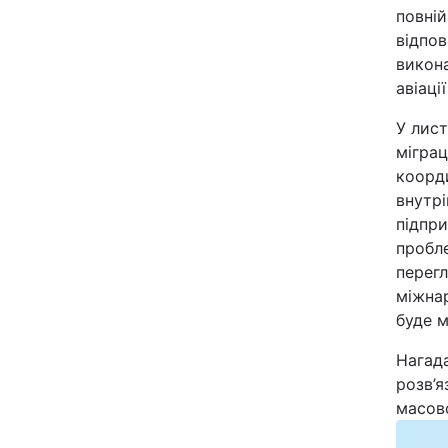
повній
Відео з Youtube
відпов
викона
Інтерв'ю
авіації
Архів
У лист
міграц
коорди
Контакти
внутрі
підпри
пробле
ПОСЛУГИ
перегл
міжна
Реклама на сайті
буде м
Моніторинг
Нагад
розв’я
масово