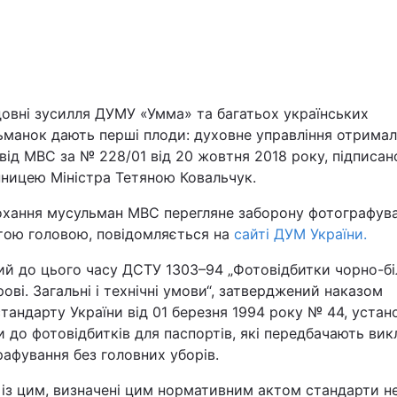
Львів
Харків
овні зусилля ДУМУ «Умма» та багатьох українських
ьманок дають перші плоди: духовне управління отрима
від МВС за № 228/01 від 20 жовтня 2018 року, підписан
пницею Міністра Тетяною Ковальчук.
Наука
охання мусульман МВС перегляне заборону фотографува
тою головою, повідомляється на
Лайт
сайті ДУМ України.
й до цього часу ДСТУ 1303–94 „Фотовідбитки чорно-біл
Інциденти
ові. Загальні і технічні умови“, затверджений наказом
андарту України від 01 березня 1994 року № 44, уста
Туризм
 до фотовідбитків для паспортів, які передбачають ви
афування без головних уборів.
Погода
із цим, визначені цим нормативним актом стандарти не