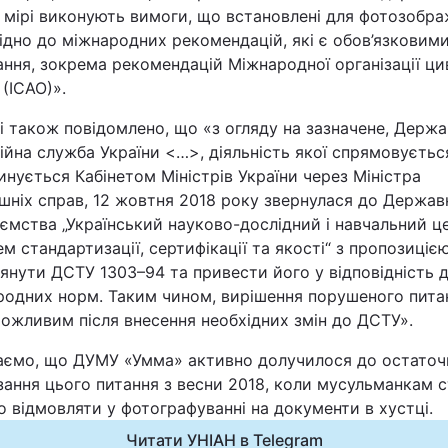
 мірі виконують вимоги, що встановлені для фотозобр
Статті
ідно до міжнародних рекомендацій, які є обов’язковим
ння, зокрема рекомендацій Міжнародної організації ци
Думки
 (ІСАО)».
і також повідомлено, що «з огляду на зазначене, Держ
Вакансії
ійна служба України <…>, діяльність якої спрямовуєтьс
нується Кабінетом Міністрів України через Міністра
шніх справ, 12 жовтня 2018 року звернулася до Держав
ємства „Український науково-дослідний і навчальний ц
м стандартизації, сертифікації та якості“ з пропозиціє
янути ДСТУ 1303–94 та привести його у відповідність 
родних норм. Таким чином, вирішення порушеного пита
Фотобанк
ожливим після внесення необхідних змін до ДСТУ».
Пресцентр
аємо, що ДУМУ «Умма» активно долучилося до остаточ
зання цього питання з весни 2018, коли мусульманкам 
 відмовляти у фотографуванні на документи в хустці.
Читати УНІАН в Telegram