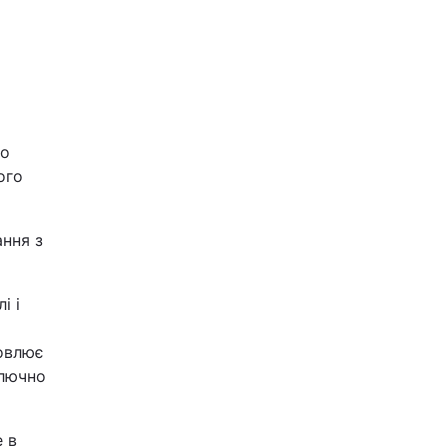
ло
ого
ння з
і і
новлює
ключно
 в