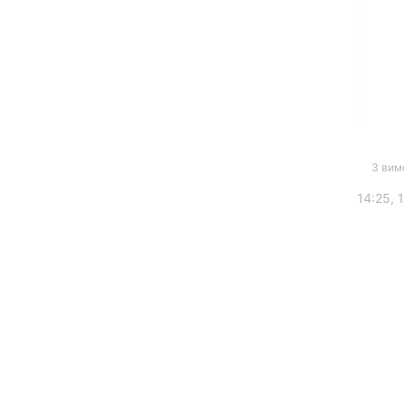
З вим
Головна
14:25, 
Україна
Економіка
Екологія
РЕГІОНИ