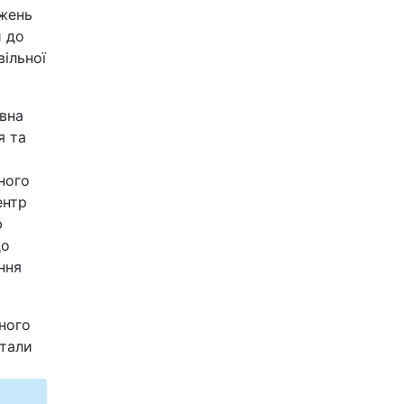
ажень
и до
вільної
авна
я та
ного
ентр
ю
до
ння
ного
стали