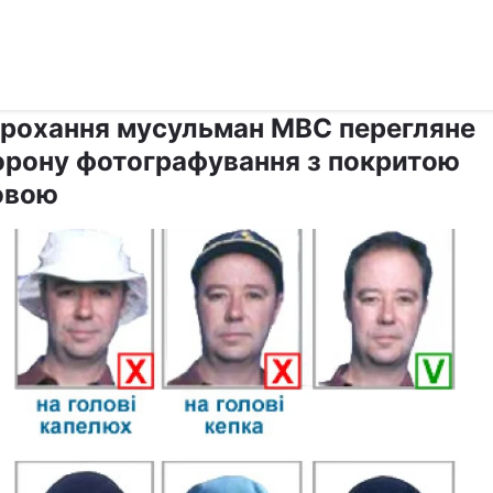
›
›
Релігії
Держава
прохання мусульман МВС перегляне
орону фотографування з покритою
овою