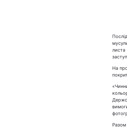
Київ
Дніпро
Послід
Одеса
мусул
листа 
засту
Спорт
На пр
Техно і зв'язок
покри
«Чинни
Зброя
кольор
Держст
Здоров'я
вимоги
фотогр
Цікавинки
Разом 