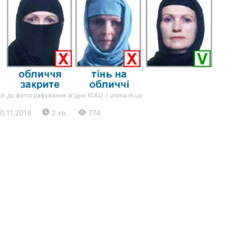
ог до фотографування згідно ICAO / umma.in.ua
Війна
10.11.2018
2 хв.
774
Політика
Світ