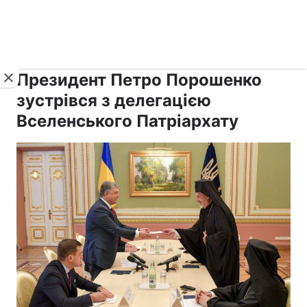
›
›
рус ›
Новини
Релігії
Держава
Президент Петро Порошенко
зустрівся з делегацією
Вселенського Патріархату