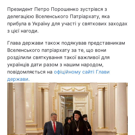
Президент Петро Порошенко зустрівся з
Київ
Львів
делегацією Вселенського Патріархату, яка
прибула в Україну для участі у святкових заходах
Дніпро
Харків
з цієї нагоди.
Одеса
Глава держави також подякував представникам
Вселенського патріархату за те, що вони
розділили святкування такої важливої для
Спорт
Наука
українців дати разом з нашим народом,
повідомляється на
офіційному сайті Глави
держави.
Техно і зв'язок
Лайт
Зброя
Інциденти
Здоров'я
Туризм
Цікавинки
Погода