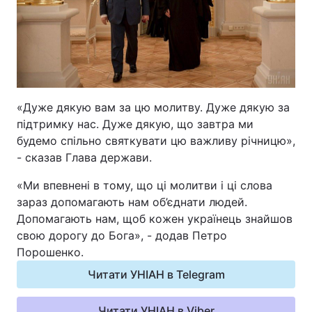
Відео з Youtube
Статті
Інтерв'ю
Думки
Архів
Вакансії
«Дуже дякую вам за цю молитву. Дуже дякую за
підтримку нас. Дуже дякую, що завтра ми
Контакти
будемо спільно святкувати цю важливу річницю»,
- сказав Глава держави.
ПОСЛУГИ
«Ми впевнені в тому, що ці молитви і ці слова
зараз допомагають нам об’єднати людей.
Реклама на сайті
Фотобанк
Допомагають нам, щоб кожен українець знайшов
свою дорогу до Бога», - додав Петро
Моніторинг
Пресцентр
Порошенко.
Читати УНІАН в Telegram
Читати УНІАН в Viber