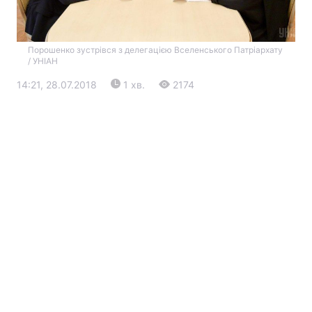
Порошенко зустрівся з делегацією Вселенського Патріархату
/ УНІАН
14:21, 28.07.2018
1 хв.
2174
Головна
Війна
Україна
Політика
Економіка
Світ
Екологія
РЕГІОНИ