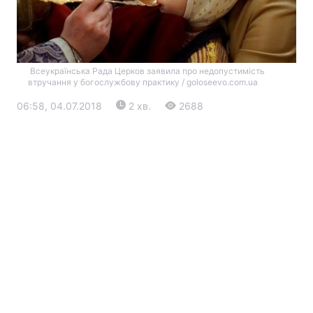
Всеукраїнська Рада Церков заявила про недопустимість
втручання у богослужбову практику / goloseevo.com.ua
06:58, 04.07.2018
2 хв.
2688
Головна
Війна
Україна
Політика
Економіка
Світ
Екологія
РЕГІОНИ