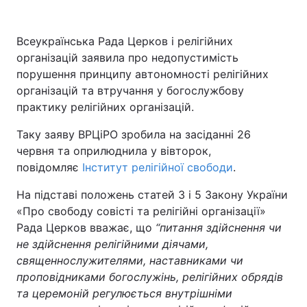
Київ
Львів
Всеукраїнська Рада Церков і релігійних
організацій заявила про недопустимість
Дніпро
Харків
порушення принципу автономності релігійних
організацій та втручання у богослужбову
Одеса
практику релігійних організацій.
Таку заяву ВРЦіРО зробила на засіданні 26
Спорт
Наука
червня та оприлюднила у вівторок,
повідомляє
Інститут релігійної свободи
.
Техно і зв'язок
Лайт
На підставі положень статей 3 і 5 Закону України
«Про свободу совісті та релігійні організації»
Зброя
Інциденти
Рада Церков вважає, що
“
питання здійснення чи
не здійснення релігійними діячами,
Здоров'я
Туризм
священнослужителями, наставниками чи
проповідниками богослужінь, релігійних обрядів
Цікавинки
Погода
та церемоній регулюється внутрішніми