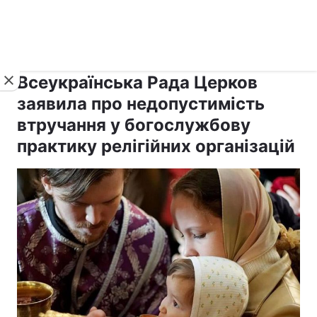
›
›
рус ›
Новини
Релігії
Держава
Всеукраїнська Рада Церков
заявила про недопустимість
втручання у богослужбову
практику релігійних організацій