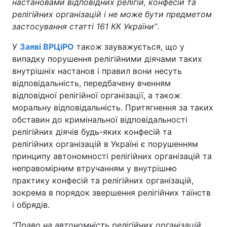
настановами відповідних релігій, конфесій та
Відео з Youtube
Статті
релігійних організацій і не може бути предметом
застосування статті 161 КК України
”
.
Інтерв'ю
Думки
У
Заяві ВРЦіРО
також зауважується, що у
випадку порушення релігійними діячами таких
Архів
Вакансії
внутрішніх настанов і правил вони несуть
відповідальність, передбачену вченням
Контакти
відповідної релігійної організації, а також
моральну відповідальність. Притягнення за таких
обставин до кримінальної відповідальності
ПОСЛУГИ
релігійних діячів будь-яких конфесій та
релігійних організацій в Україні є порушенням
принципу автономності релігійних організацій та
Реклама на сайті
Фотобанк
неправомірним втручанням у внутрішню
практику конфесій та релігійних організацій,
Моніторинг
Пресцентр
зокрема в порядок звершення релігійних таїнств
і обрядів.
“Право на автономність релігійних організацій