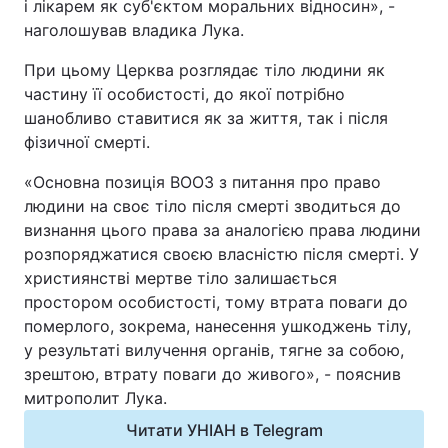
і лікарем як суб'єктом моральних відносин», -
наголошував владика Лука.
При цьому Церква розглядає тіло людини як
частину її особистості, до якої потрібно
шанобливо ставитися як за життя, так і після
фізичної смерті.
«Основна позиція ВООЗ з питання про право
людини на своє тіло після смерті зводиться до
визнання цього права за аналогією права людини
розпоряджатися своєю власністю після смерті. У
християнстві мертве тіло залишається
простором особистості, тому втрата поваги до
померлого, зокрема, нанесення ушкоджень тілу,
у результаті вилучення органів, тягне за собою,
зрештою, втрату поваги до живого», - пояснив
митрополит Лука.
Читати УНІАН в Telegram