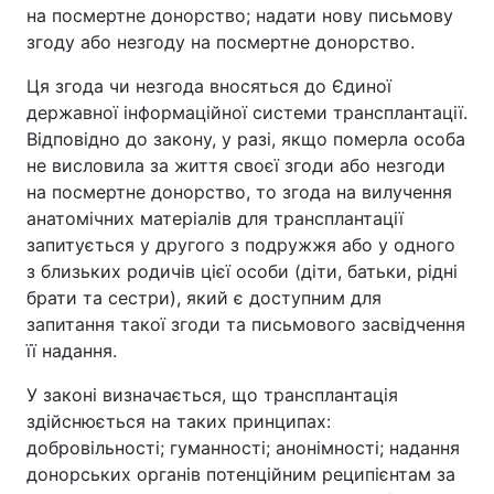
на посмертне донорство; надати нову письмову
Відео з Youtube
Статті
згоду або незгоду на посмертне донорство.
Інтерв'ю
Думки
Ця згода чи незгода вносяться до Єдиної
державної інформаційної системи трансплантації.
Відповідно до закону, у разі, якщо померла особа
Архів
Вакансії
не висловила за життя своєї згоди або незгоди
на посмертне донорство, то згода на вилучення
Контакти
анатомічних матеріалів для трансплантації
запитується у другого з подружжя або у одного
з близьких родичів цієї особи (діти, батьки, рідні
ПОСЛУГИ
брати та сестри), який є доступним для
запитання такої згоди та письмового засвідчення
Реклама на сайті
Фотобанк
її надання.
Моніторинг
Пресцентр
У законі визначається, що трансплантація
здійснюється на таких принципах:
добровільності; гуманності; анонімності; надання
донорських органів потенційним реципієнтам за