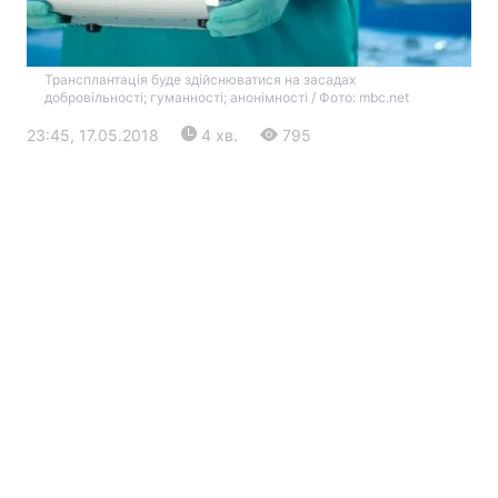
Трансплантація буде здійснюватися на засадах
добровільності; гуманності; анонімності / Фото: mbc.net
23:45, 17.05.2018
4 хв.
795
Головна
Війна
Україна
Політика
Економіка
Світ
Екологія
РЕГІОНИ