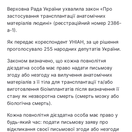
Верховна Рада України ухвалила закон «Про
Київ
Львів
застосування трансплантації анатомічних
матеріалів людині» (реєстраційний номер 2386-
Дніпро
Харків
а-1).
Одеса
Як передає кореспондент УНІАН, за це рішення
проголосувало 255 народних депутатів України.
Законом визначено, що кожна повнолітня
Спорт
Наука
дієздатна особа має право надати письмову
згоду або незгоду на вилучення анатомічних
Техно і зв'язок
Лайт
матеріалів з її тіла для трансплантації та/або
виготовлення біоімплантатів після визначення її
Зброя
Інциденти
стану як незворотна смерть (смерть мозку або
біологічна смерть).
Здоров'я
Туризм
Кожна повнолітня дієздатна особа має право у
будь-який час: подати письмову заяву про
Цікавинки
Погода
відкликання своєї письмової згоди або незгоди