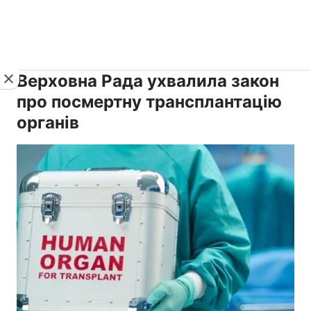
›
›
рус ›
Новини
Релігії
Держава
Верховна Рада ухвалила закон
про посмертну трансплантацію
органів