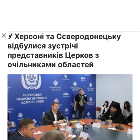
›
›
рус ›
Новини
Релігії
Держава
У Херсоні та Сєверодонецьку
відбулися зустрічі
представників Церков з
очільниками областей