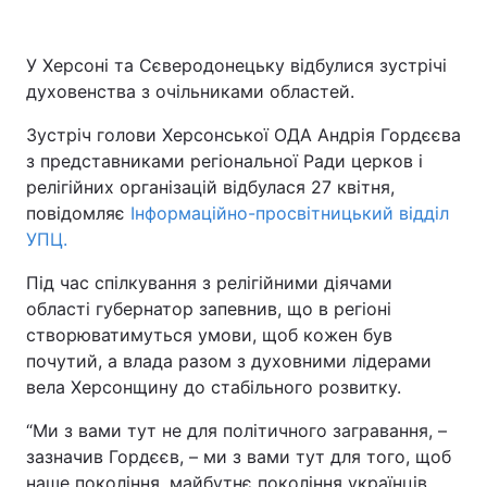
Київ
Львів
У Херсоні та Сєверодонецьку відбулися зустрічі
духовенства з очільниками областей.
Дніпро
Харків
Зустріч голови Херсонської ОДА Андрія Гордєєва
Одеса
з представниками регіональної Ради церков і
релігійних організацій відбулася 27 квітня,
повідомляє
Інформаційно-просвітницький відділ
Спорт
Наука
УПЦ.
Під час спілкування з релігійними діячами
Техно і зв'язок
Лайт
області губернатор запевнив, що в регіоні
створюватимуться умови, щоб кожен був
Зброя
Інциденти
почутий, а влада разом з духовними лідерами
вела Херсонщину до стабільного розвитку.
Здоров'я
Туризм
“Ми з вами тут не для політичного загравання, –
зазначив Гордєєв, – ми з вами тут для того, щоб
Цікавинки
Погода
наше покоління, майбутнє покоління українців,