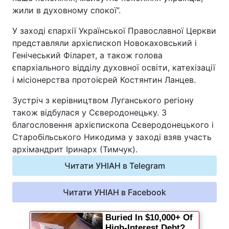
жили в духовному спокої”.
Відео з Youtube
Статті
У заході єпархії Української Православної Церкви
Інтерв'ю
Думки
представляли архієпископ Новокаховський і
Генічеський Філарет, а також голова
Архів
Вакансії
єпархіального відділу духовної освіти, катехізації
і місіонерства протоієрей Костянтин Ланцев.
Контакти
Зустріч з керівництвом Луганського регіону
також відбулася у Сєверодонецьку. З
благословення архієпископа Сєверодонецького і
ПОСЛУГИ
Старобільського Никодима у заході взяв участь
архімандрит Іринарх (Тимчук).
Реклама на сайті
Фотобанк
Читати УНІАН в Telegram
Моніторинг
Пресцентр
Читати УНІАН в Facebook