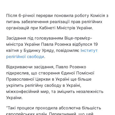
Київ
Львів
Після 6-річної перерви поновила роботу Комісія з
питань забезпечення реалізації прав релігійних
Дніпро
Харків
організацій при Кабінеті Міністрів України.
Одеса
Засідання під головуванням Віце-прем’єр-
міністра України Павла Розенка відбулося 19
квітня у Будинку Уряду, повідомляє
Інститут
Спорт
Наука
релігійної свободи
.
Відкриваючи засідання, Павло Розенко
Техно і зв'язок
Лайт
підкреслив, що створення Єдиної Помісної
Православної Церкви в Україні ще більше
Зброя
Інциденти
укріпить релігійну свободу в Україні,
міжконфесійний мир, та зміцнить незалежність
Здоров'я
Туризм
України.
“Такі процеси проходила абсолютна більшість
Цікавинки
Погода
європейських країн. Переконаний, що цей