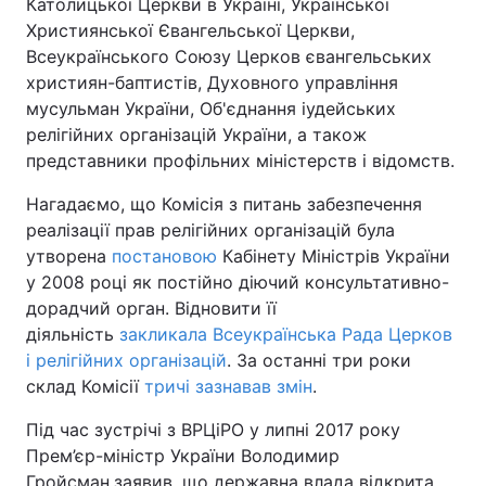
Католицької Церкви в Україні, Української
Християнської Євангельської Церкви,
Всеукраїнського Союзу Церков євангельських
християн-баптистів, Духовного управління
мусульман України, Об'єднання іудейських
релігійних організацій України, а також
представники профільних міністерств і відомств.
Нагадаємо, що Комісія з питань забезпечення
реалізації прав релігійних організацій була
утворена
постановою
Кабінету Міністрів України
у 2008 році як постійно діючий консультативно-
дорадчий орган. Відновити її
діяльність
закликала Всеукраїнська Рада Церков
і релігійних організацій
. За останні три роки
склад Комісії
тричі зазнавав змін
.
Під час зустрічі з ВРЦіРО у липні 2017 року
Прем’єр-міністр України Володимир
Гройсман
заявив, що державна влада відкрита