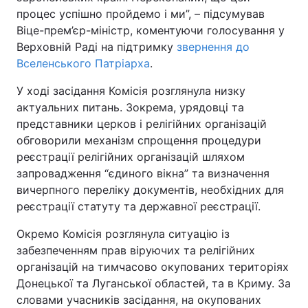
процес успішно пройдемо і ми”, – підсумував
Відео з Youtube
Статті
Віце-прем’єр-міністр, коментуючи голосування у
Верховній Раді на підтримку
звернення до
Інтерв'ю
Думки
Вселенського Патріарха
.
Архів
Вакансії
У ході засідання Комісія розглянула низку
актуальних питань. Зокрема, урядовці та
представники церков і релігійних організацій
Контакти
обговорили механізм спрощення процедури
реєстрації релігійних організацій шляхом
ПОСЛУГИ
запровадження “єдиного вікна” та визначення
вичерпного переліку документів, необхідних для
реєстрації статуту та державної реєстрації.
Реклама на сайті
Фотобанк
Окремо Комісія розглянула ситуацію із
Моніторинг
Пресцентр
забезпеченням прав віруючих та релігійних
організацій на тимчасово окупованих територіях
Донецької та Луганської областей, та в Криму. За
словами учасників засідання, на окупованих