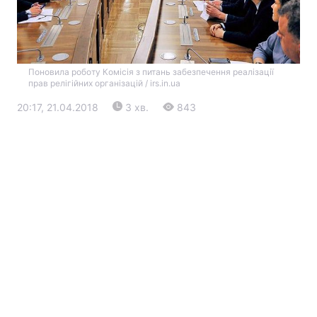
Поновила роботу Комісія з питань забезпечення реалізації
прав релігійних організацій / irs.in.ua
20:17, 21.04.2018
3 хв.
843
Головна
Війна
Україна
Політика
Економіка
Світ
Екологія
РЕГІОНИ