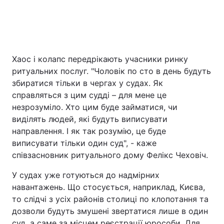
Відео з Youtube
Статті
Інтерв'ю
Думки
Хаос і колапс передрікають учасники ринку
Архів
Вакансії
ритуальних послуг. "Чоловік по сто в день будуть
збиратися тільки в чергах у судах. Як
Контакти
справляться з цим судді – для мене це
незрозуміло. Хто цим буде займатися, чи
виділять людей, які будуть виписувати
ПОСЛУГИ
направлення. І як так розумію, це буде
виписувати тільки один суд", - каже
співзасновник ритуального дому Фелікс Чеховіч.
Реклама на сайті
Фотобанк
У судах уже готуються до надмірних
Моніторинг
Пресцентр
навантажень. Що стосується, наприклад, Києва,
то слідчі з усіх районів столиці по клопотання та
дозволи будуть змушені звертатися лише в один
суд, а саме за місцем реєстрації юрособи. Для