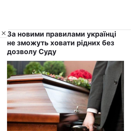
›
›
Новини
Релігії
Держава
За новими правилами українці
не зможуть ховати рідних без
дозволу Суду