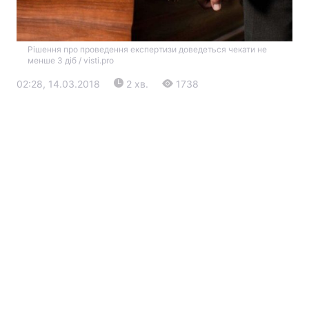
Рішення про проведення експертизи доведеться чекати не
менше 3 діб / visti.pro
02:28, 14.03.2018
2 хв.
1738
Головна
Війна
Україна
Політика
Економіка
Світ
Екологія
РЕГІОНИ