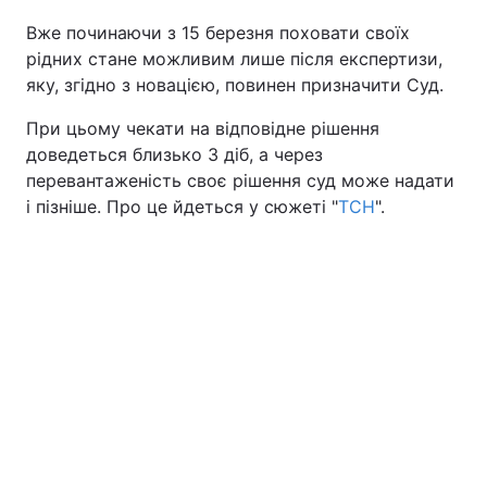
Вже починаючи з 15 березня поховати своїх
Київ
Львів
рідних стане можливим лише після експертизи,
яку, згідно з новацією, повинен призначити Суд.
Дніпро
Харків
При цьому чекати на відповідне рішення
Одеса
доведеться близько 3 діб, а через
перевантаженість своє рішення суд може надати
і пізніше. Про це йдеться у сюжеті "
ТСН
".
Спорт
Наука
Техно і зв'язок
Лайт
Зброя
Інциденти
Здоров'я
Туризм
Цікавинки
Погода