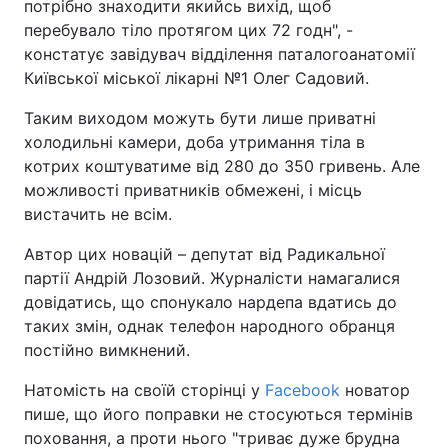
потрібно знаходити якийсь вихід, щоб
перебувало тіло протягом цих 72 годн", -
констатує завідувач відділення паталогоанатомії
Київської міської лікарні №1 Олег Садовий.
Таким виходом можуть бути лише приватні
холодильні камери, доба утримання тіла в
котрих коштуватиме від 280 до 350 гривень. Але
можливості приватників обмежені, і місць
вистачить не всім.
Автор цих новацій – депутат від Радикальної
партії Андрій Лозовий. Журналісти намагалися
довідатись, що спонукало нардепа вдатись до
таких змін, однак телефон народного обранця
постійно вимкнений.
Натомість на своїй сторінці у
Facebook
новатор
пише, що його поправки не стосуються термінів
поховання, а проти нього "триває дуже брудна