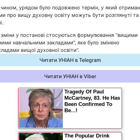
 чином, урядом було подовжено термін, у який отриман
Статті
ми про вищу духовну освіту можуть бути розглянуті та
і.
Думки
 зміни у постанові стосуються формулювання “вищими
Вакансії
ними навчальними закладами”, яке було змінено
кладами вищої духовної освіти”.
Читати УНІАН в Telegram
Читати УНІАН в Viber
Фотобанк
Пресцентр