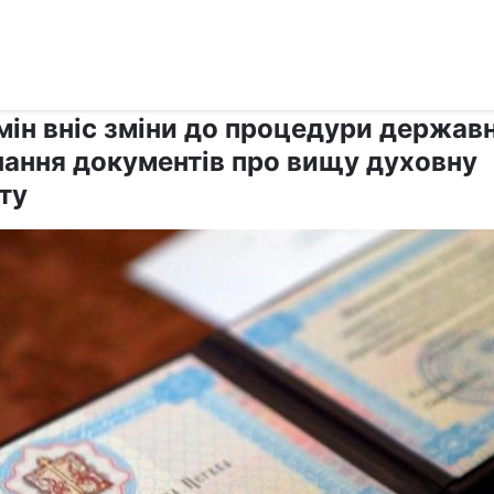
›
›
Релігії
Держава
мін вніс зміни до процедури держав
нання документів про вищу духовну
ту