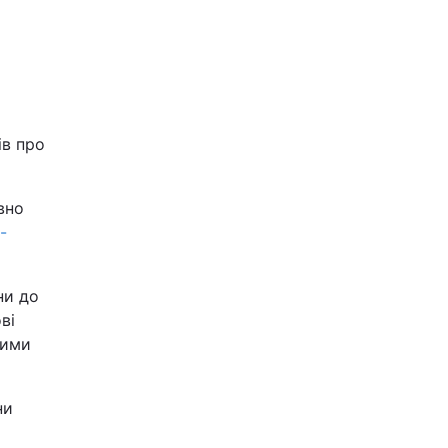
ів про
вно
-
ни до
ві
ними
ни