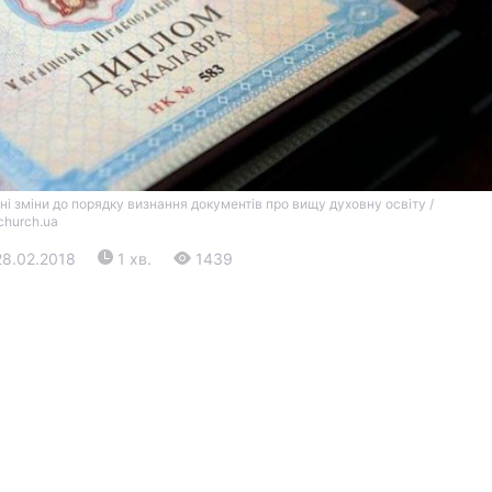
ні зміни до порядку визнання документів про вищу духовну освіту /
church.ua
Війна
28.02.2018
1 хв.
1439
Політика
Світ