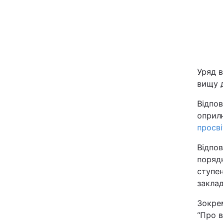
Київ
Дніпро
Одеса
Уряд в
вищу д
Відпов
Спорт
оприл
просві
Техно і зв'язок
Відпов
Зброя
порядк
ступе
Здоров'я
заклад
Зокре
Цікавинки
“Про в