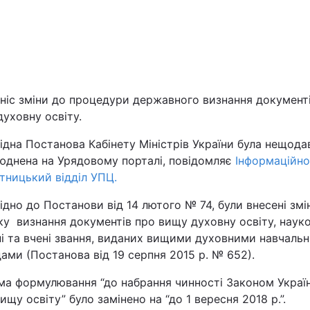
Львів
Харків
ніс зміни до процедури державного визнання документ
уховну освіту.
ідна Постанова Кабінету Міністрів України була нещода
Наука
юднена на Урядовому порталі, повідомляє
Інформаційно
тницький відділ УПЦ.
Лайт
ідно до Постанови від 14 лютого № 74, були внесені змі
Інциденти
у визнання документів про вищу духовну освіту, науко
ні та вчені звання, виданих вищими духовними навчаль
ами (Постанова від 19 серпня 2015 р. № 652).
Туризм
ма формулювання “до набрання чинності Законом Украї
Погода
ищу освіту” було замінено на “до 1 вересня 2018 р.”.