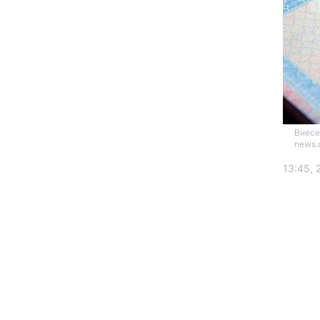
Внесе
news.
Головна
13:45, 
Україна
Економіка
Екологія
РЕГІОНИ