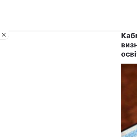
Новини
Каб
виз
осві