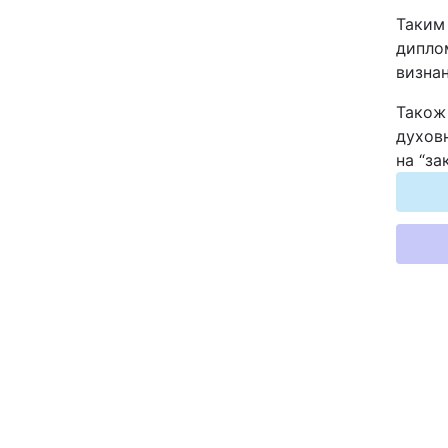
Відео з Youtube
Таким
дипло
визнан
Інтерв'ю
Також
Архів
духов
на “за
Контакти
ПОСЛУГИ
Реклама на сайті
Моніторинг