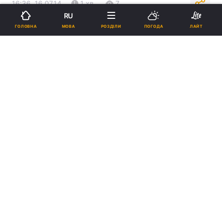
16:36, 16.07.14
1 хв.
7
RU
МОВА
ГОЛОВНА
РОЗДІЛИ
ПОГОДА
ЛАЙТ
Підпишіться на нас в Google
Реклама