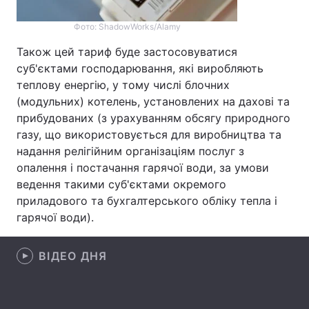
Лонгріди
Фото: ShadowWorks/Alamy
Також цей тариф буде застосовуватися
Відео з Youtube
Статті
суб'єктами господарювання, які виробляють
теплову енергію, у тому числі блочних
Інтерв'ю
Думки
(модульних) котелень, установлених на дахові та
прибудованих (з урахуванням обсягу природного
Архів
Вакансії
газу, що використовується для виробництва та
надання релігійним організаціям послуг з
Контакти
опалення і постачання гарячої води, за умови
ведення такими суб'єктами окремого
Послуги
приладового та бухгалтерського обліку тепла і
гарячої води).
ВІДЕО ДНЯ