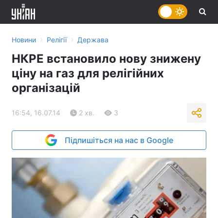
›
›
Новини
Релігії
Держава
НКРЕ встановило нову знижену
ціну на газ для релігійних
організацій
16:54, 16.07.14
2 хв.
3
Підпишіться на нас в Google