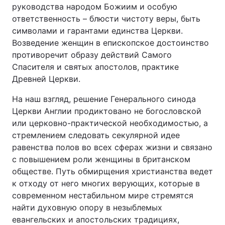
руководства народом Божиим и особую
ответственность – блюсти чистоту веры, быть
символами и гарантами единства Церкви.
Возведение женщин в епископское достоинство
противоречит образу действий Самого
Спасителя и святых апостолов, практике
Древней Церкви.
На наш взгляд, решение Генерального синода
Церкви Англии продиктовано не богословской
или церковно-практической необходимостью, а
стремлением следовать секулярной идее
равенства полов во всех сферах жизни и связано
с повышением роли женщины в британском
обществе. Путь обмирщения христианства ведет
к отходу от него многих верующих, которые в
современном нестабильном мире стремятся
найти духовную опору в незыблемых
евангельских и апостольских традициях,