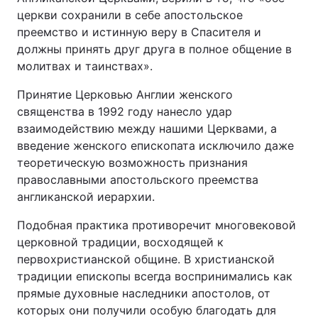
церкви сохранили в себе апостольское
преемство и истинную веру в Спасителя и
должны принять друг друга в полное общение в
молитвах и таинствах».
Принятие Церковью Англии женского
священства в 1992 году нанесло удар
взаимодействию между нашими Церквами, а
введение женского епископата исключило даже
теоретическую возможность признания
православными апостольского преемства
англиканской иерархии.
Подобная практика противоречит многовековой
церковной традиции, восходящей к
первохристианской общине. В христианской
традиции епископы всегда воспринимались как
прямые духовные наследники апостолов, от
которых они получили особую благодать для