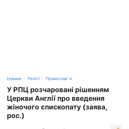
›
›
Новини
Релігії
Православ`я
У РПЦ розчаровані рішенням
Церкви Англії про введення
жіночого єпископату (заява,
рос.)