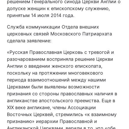
решением Генерального синода Церкви Англии о
допуске женщин к епископскому служению,
принятым 14 июля 2014 года.
Служба коммуникации Отдела внешних
церковных связей Московского Патриархата
сделала заявление:
«Русская Православная Церковь с тревогой и
разочарованием восприняла решение Церкви
Англии о введении женского епископата,
поскольку на протяжении многовекового
периода взаимоотношений между нашими
Церквами были выявлены возможности
признания со стороны православных наличия в
англиканстве апостольского преемства. Еще в
XIX веке англикане, члены Ассоциации
Восточных Церквей, стремились «к взаимному
признанию» иерархии Православной и
Англиканской Церквами, верили в то, что «обе