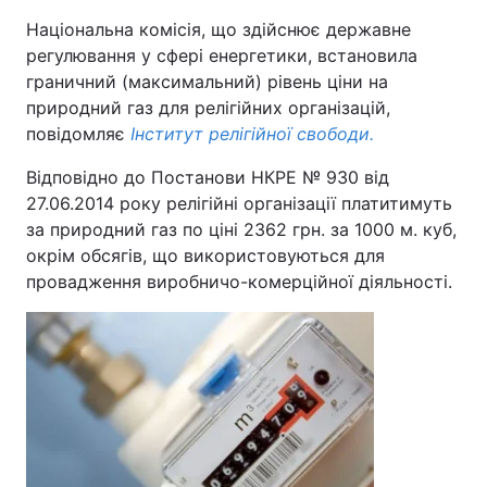
Національна комісія, що здійснює державне
регулювання у сфері енергетики, встановила
граничний (максимальний) рівень ціни на
Головна
Війна
природний газ для релігійних організацій,
повідомляє
Інститут релігійної свободи.
Україна
Політика
Відповідно до Постанови НКРЕ № 930 від
Економіка
Світ
27.06.2014 року релігійні організації платитимуть
за природний газ по ціні 2362 грн. за 1000 м. куб,
Спорт
Наука
окрім обсягів, що використовуються для
провадження виробничо-комерційної діяльності.
Техно і зв'язок
Лайт
Зброя
Інциденти
Здоров'я
Туризм
Цікавинки
Погода
Екологія
Регіони