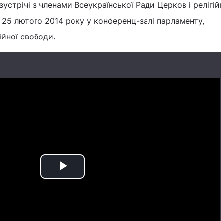
 зустрічі з членами Всеукраїнської Ради Церков і релігі
ь 25 лютого 2014 року у конференц-залі парламенту,
ійної свободи.
Play
Video