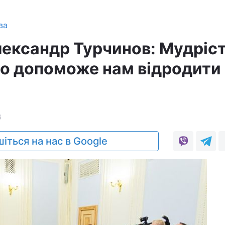
ва
лександр Турчинов: Мудріс
о допоможе нам відродити
6
іться на нас в Google