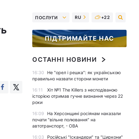
RU
+22
ПОСЛУГИ
ть
ПІДТРИМАЙТЕ НАС
ОСТАННІ НОВИНИ
16:30
Не "орел і решка": як українською
правильно назвати сторони монети
16:11
Хіт №1 The Killers з несподіваною
історією отримав гучне визнання через 22
роки
16:09
На Херсонщині росіянам наказали
почати "вільне полювання" на
автотранспорт, - ОВА
16:03
Російські "Іскандери" та "Циркони"