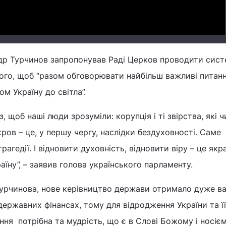
др Турчинов запропонував Раді Церков проводити сист
 того, щоб “разом обговорювати найбільш важливі питан
ом Україну до світла”.
 щоб наші люди зрозуміли: корупція і ті звірства, які 
ров – це, у першу чергу, наслідки бездуховності. Саме
агедії. І відновити духовність, відновити віру – це якра
їну”, – заявив голова українського парламенту.
урчинова, нове керівництво держави отримало дуже в
державних фінансах, тому для відродження України та її
ня потрібна та мудрість, що є в Слові Божому і носієм