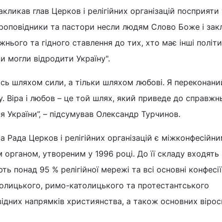
акликав глав Церков і релігійних організацій посприяти
проповідники та пастори несли людям Слово Боже і зак
жнього та гідного ставлення до тих, хто має інші політи
и могли відродити Україну".
сь шляхом сили, а тільки шляхом любові. Я переконани
у. Віра і любов – це той шлях, який приведе до справжн
я України”, – підсумував Олександр Турчинов.
а Рада Церков і релігійних організацій є міжконфесійн
органом, утвореним у 1996 році. До її складу входять 
ь понад 95 % релігійної мережі та всі основні конфесії
толицького, римо-католицького та протестантського
відних напрямків християнства, а також основних вірос