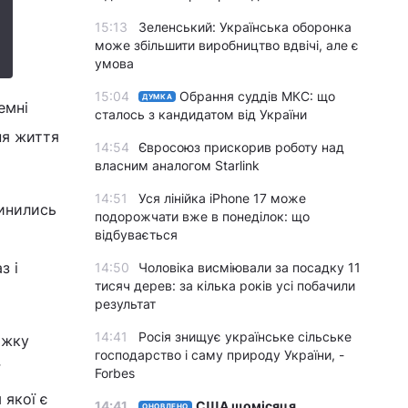
15:13
Зеленський: Українська оборонка
може збільшити виробництво вдвічі, але є
умова
15:04
Обрання суддів МКС: що
ДУМКА
емні
сталось з кандидатом від України
ня життя
14:54
Євросоюз прискорив роботу над
власним аналогом Starlink
14:51
Уся лінійка iPhone 17 може
чинились
подорожчати вже в понеділок: що
відбувається
з і
14:50
Чоловіка висміювали за посадку 11
тисяч дерев: за кілька років усі побачили
результат
14:41
Росія знищує українське сільське
ажку
господарство і саму природу України, -
Forbes
 якої є
14:41
США щомісяця
ОНОВЛЕНО