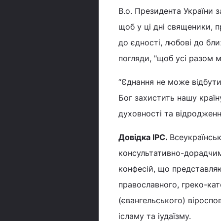
В.о. Президента України з
щоб у ці дні священики, 
до єдності, любові до бли
погляди, "щоб усі разом м
“Єднання не може відбути
Бог захистить нашу країн
духовності та відродженн
Довідка ІРС.
Всеукраїнськ
консультативно-дорадчим 
конфесій, що представляют
православного, греко-ка
(євангельського) віроспо
ісламу та іудаїзму.