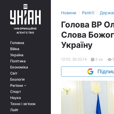
›
›
Новини
Релігії
Держа
Голова ВР О
ІНФОРМАЦІЙНЕ
Слова Божог
АГЕНТСТВО
Україну
Головна
Війна
Україна
12:02, 26.02.14
3 хв.
Політика
Економіка
Підпиш
Світ
Екологія
Регіони
Спорт
Наука
Техно і зв'язок
Лайт