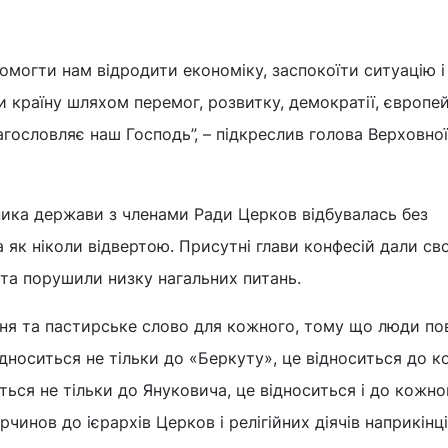
омогти нам відродити економіку, заспокоїти ситуацію і
и країну шляхом перемог, розвитку, демократії, європе
гословляє наш Господь”, – підкреслив голова Верховної
ика держави з членами Ради Церков відбувалась без
а як ніколи відвертою. Присутні глави конфесій дали св
і та порушили низку нагальних питань.
ня та пастирське слово для кожного, тому що люди по
ідноситься не тільки до «Беркуту», це відноситься до к
ться не тільки до Януковича, це відноситься і до кожног
чинов до ієрархів Церков і релігійних діячів наприкінці 