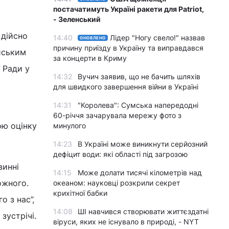
постачатимуть Україні ракети для Patriot,
- Зеленський
 дійсно
14:40
Лідер "Ногу свело!" назвав
ОНОВЛЕНО
причину приїзду в Україну та виправдався
йським
за концерти в Криму
 Ради у
14:32
Вучич заявив, що не бачить шляхів
для швидкого завершення війни в Україні
14:31
"Королева": Сумська напередодні
60-річчя зачарувала мережу фото з
ою оцінку
минулого
14:23
В Україні може виникнути серйозний
дефіцит води: які області під загрозою
винні
14:15
Може долати тисячі кілометрів над
ожного.
океаном: науковці розкрили секрет
крихітної бабки
о з нас”,
14:08
ШІ навчився створювати життєздатні
зустрічі.
віруси, яких не існувало в природі, - NYT