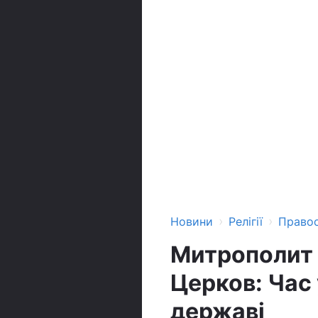
›
›
Новини
Релігії
Право
Митрополит 
Церков: Час
державі