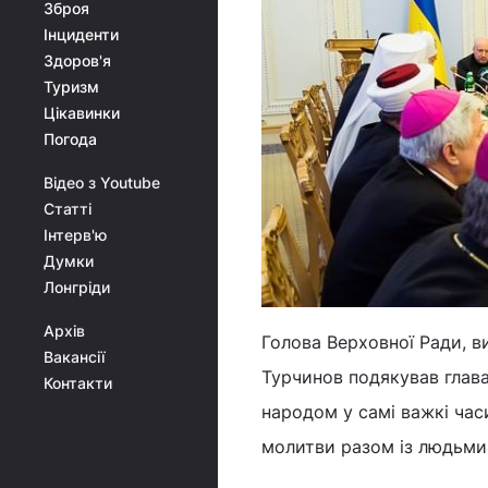
Зброя
Інциденти
Здоров'я
Туризм
Цікавинки
Погода
Відео з Youtube
Статті
Інтерв'ю
Думки
Лонгріди
Архів
Голова Верховної Ради, 
Вакансії
Турчинов подякував главам
Контакти
народом у самі важкі час
молитви разом із людьми н