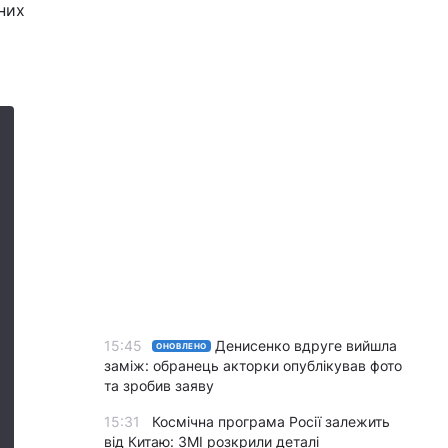
йних
15:45
Денисенко вдруге вийшла
ОНОВЛЕНО
заміж: обранець акторки опублікував фото
та зробив заяву
15:31
Космічна програма Росії залежить
від Китаю: ЗМІ розкрили деталі