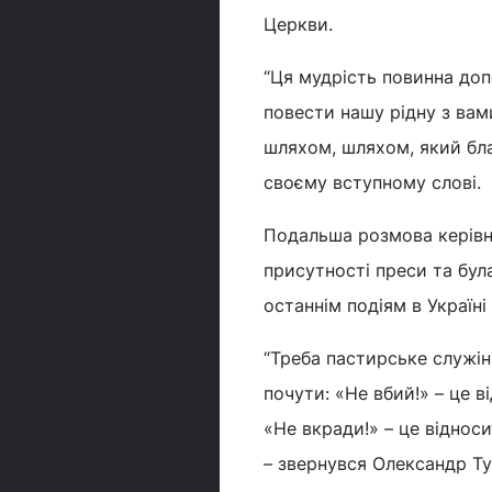
Церкви.
“Ця мудрість повинна доп
повести нашу рідну з вам
шляхом, шляхом, який бла
своєму вступному слові.
Подальша розмова керівн
присутності преси та бул
останнім подіям в Україн
“Треба пастирське служін
почути: «Не вбий!» – це в
«Не вкради!» – це відноси
– звернувся Олександр Тур