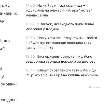
 тому,
14:00
На якій плиті їжа смачніша –
індукційній чи електричній: яка "мотає"
ликали їх
менше світла
чні
13:57
5 звичок, які видають примітивне
мислення у людини
13:53
Чому коти влаштовують нічні забіги
й, що
по будинку: ветеринари пояснили таку
дивну поведінку
ьої
13:50
Експеримент розкрив, чи дійсно
бездротова зарядка дорожча за дротову
им
13:44
Імпорт скрапленого газу з Росії до
ЄС різко зріс: яка країна купила найбільше
18
 України:
Реклама
повідань