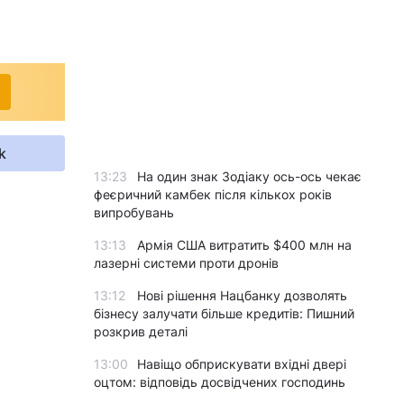
k
13:23
На один знак Зодіаку ось-ось чекає
феєричний камбек після кількох років
випробувань
13:13
Армія США витратить $400 млн на
лазерні системи проти дронів
13:12
Нові рішення Нацбанку дозволять
бізнесу залучати більше кредитів: Пишний
розкрив деталі
13:00
Навіщо обприскувати вхідні двері
оцтом: відповідь досвідчених господинь