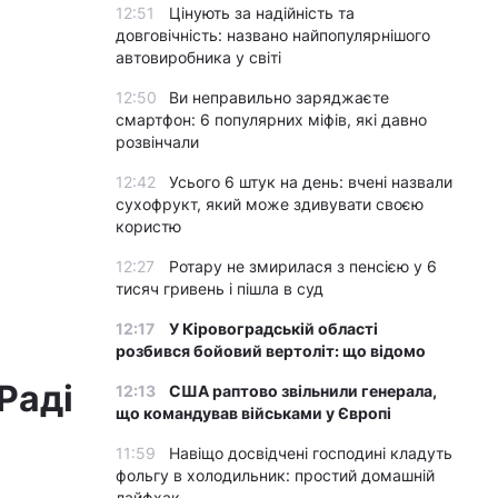
12:51
Цінують за надійність та
довговічність: названо найпопулярнішого
автовиробника у світі
12:50
Ви неправильно заряджаєте
смартфон: 6 популярних міфів, які давно
розвінчали
12:42
Усього 6 штук на день: вчені назвали
сухофрукт, який може здивувати своєю
користю
12:27
Ротару не змирилася з пенсією у 6
тисяч гривень і пішла в суд
12:17
У Кіровоградській області
розбився бойовий вертоліт: що відомо
Раді
12:13
США раптово звільнили генерала,
що командував військами у Європі
11:59
Навіщо досвідчені господині кладуть
фольгу в холодильник: простий домашній
лайфхак