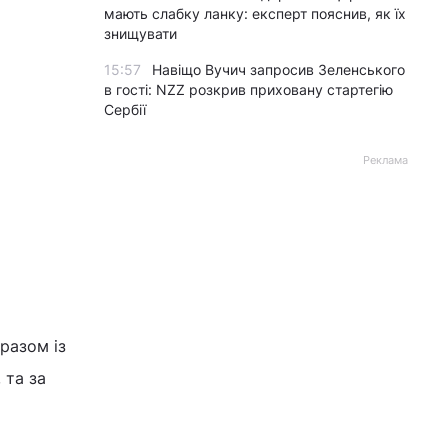
мають слабку ланку: експерт пояснив, як їх
знищувати
15:57
Навіщо Вучич запросив Зеленського
в гості: NZZ розкрив приховану стартегію
Сербії
Реклама
 разом із
 та за