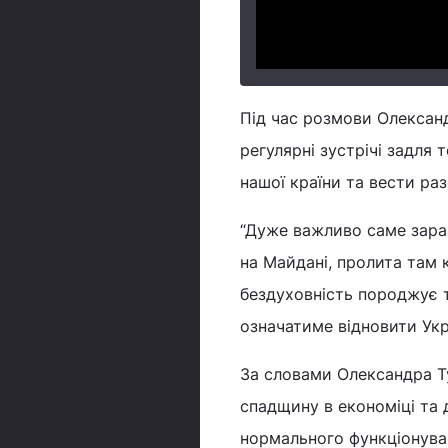
Під час розмови Олексан
регулярні зустрічі задля
нашої країни та вести раз
“Дуже важливо саме зараз,
на Майдані, пролита там к
бездуховність породжує тр
означатиме відновити Укра
За словами Олександра Т
спадщину в економіці та 
нормального функціонуван