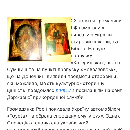
23 жовтня громадяни
Головна
Війна
РФ намагались
вивезти з України
Україна
Політика
старовинні ікони, та
Біблію. На пункті
Економіка
Світ
пропуску
«Катеринівка», що на
Спорт
Наука
Сумщині та на пункті пропуску «Новоазовськ»,
що на Донеччині виявили предмети старовини,
Техно і зв'язок
Лайт
які, можливо, мають культурно-історичну
Зброя
Інциденти
цінність, повідомляє
КІРІОС
з посиланням на сайт
Державної прикордонної служби.
Здоров'я
Туризм
Громадянка Росії покидала Україну автомобілем
Цікавинки
Погода
«Toyota» та обрала спрощену смугу руху. Однак
її поведінка спонукала український
Екологія
Регіони
прикордонний наряд вивести транспортний засіб