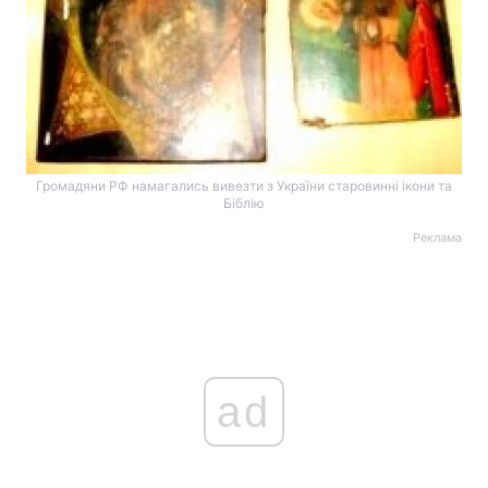
Громадяни РФ намагались вивезти з України старовинні ікони та
Біблію
Реклама
ad