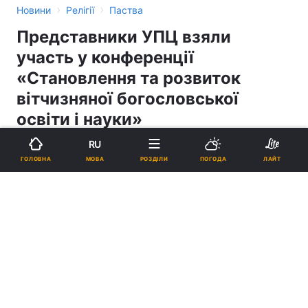
›
›
Новини
Релігії
Паства
Представники УПЦ взяли
участь у конференції
«Становлення та розвиток
вітчизняної богословської
освіти і науки»
RU
04:30, 25.10.13
2 хв.
1
МОВА
ГОЛОВНА
РОЗДІЛИ
ПОГОДА
ЛАЙТ
Підпишіться на нас в Google
Представники УПЦ взяли участь у конференції «Становлення та
розвиток вітчизняної богословської освіти і науки»
Реклама