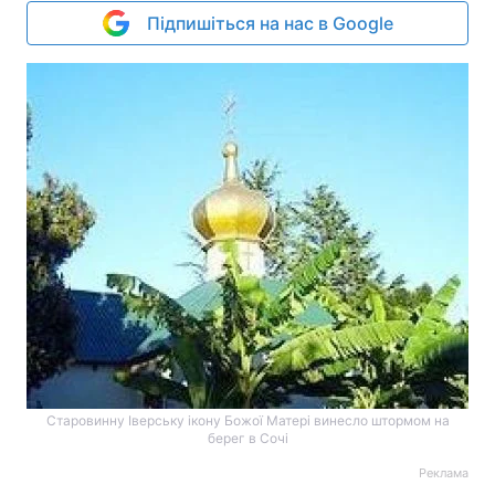
Підпишіться на нас в Google
Старовинну Іверську ікону Божої Матері винесло штормом на
берег в Сочі
Реклама