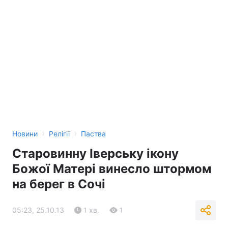
›
›
Новини
Релігії
Паства
Старовинну Іверську ікону
Божої Матері винесло штормом
на берег в Сочі
05:23, 25.10.13
1 хв.
1