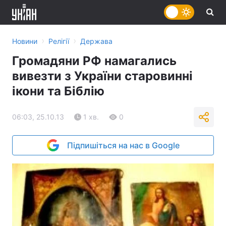
›
›
Новини
Релігії
Держава
Громадяни РФ намагались
вивезти з України старовинні
ікони та Біблію
06:03, 25.10.13
1 хв.
0
Підпишіться на нас в Google