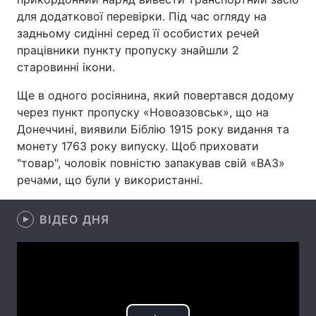
для додаткової перевірки. Під час огляду на
Лонгріди
задньому сидінні серед її особистих речей
працівники пункту пропуску знайшли 2
старовинні ікони.
Відео з Youtube
Статті
Ще в одного росіянина, який повертався додому
Інтерв'ю
Думки
через пункт пропуску «Новоазовськ», що на
Донеччині, виявили Біблію 1915 року видання та
Архів
Вакансії
монету 1763 року випуску. Щоб приховати
Контакти
"товар", чоловік повністю запакував свій «ВАЗ»
речами, що були у використанні.
Послуги
ВІДЕО ДНЯ