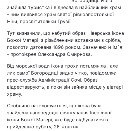
Богородиці. Його
знайшла туристка і віднесла в найближчий храм
- ним виявився храм святої рівноапостольної
Ніни, просвітительки Грузії.
Тут визначили, що набутий образ - Іверська ікона
Божої Матері, з різьбленими вставками з срібла,
позолоти датована 1896 роком. Зазначено й ім`я
- протоієрея Олександра Смирнова.
Від морської води ікона трохи потьмяніла , але
лик самої Богородиці видно чітко, повідомляє
прес-служба Адміністрації Сочі. Образ
відреставрують, а поки він зайняв місце у вівтарі
храму.
Особливо наголошується, що ікона була
знайдена напередодні святкування Іверської
ікони Божої Матері, яке буде відбуватися в
прийдешню суботу, 26 жовтня.