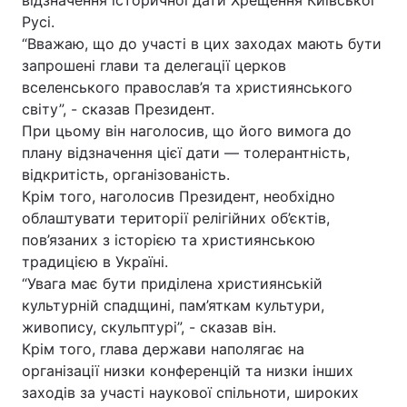
відзначення історичної дати Хрещення Київської
Русі.
“Вважаю, що до участі в цих заходах мають бути
запрошені глави та делегації церков
Головна
Війна
вселенського православ’я та християнського
світу”, - сказав Президент.
Україна
Політика
При цьому він наголосив, що його вимога до
плану відзначення цієї дати — толерантність,
Економіка
Світ
відкритість, організованість.
Крім того, наголосив Президент, необхідно
Спорт
Наука
облаштувати території релігійних об’єктів,
Техно і зв'язок
Лайт
пов’язаних з історією та християнською
традицією в Україні.
Зброя
Інциденти
“Увага має бути приділена християнській
культурній спадщині, пам’яткам культури,
Здоров'я
Туризм
живопису, скульптурі”, - сказав він.
Крім того, глава держави наполягає на
Цікавинки
Погода
організації низки конференцій та низки інших
заходів за участі наукової спільноти, широких
Екологія
Регіони