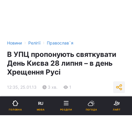
›
›
Новини
Релігії
Православ`я
В УПЦ пропонують святкувати
День Києва 28 липня – в день
Хрещення Русі
12:35, 25.01.13
3 хв.
1
Підпишіться на нас в Google
RU
МОВА
ГОЛОВНА
РОЗДІЛИ
ПОГОДА
ЛАЙТ
В УПЦ пропонують святкувати День Києва 28 липня – в день
Хрещення Русі