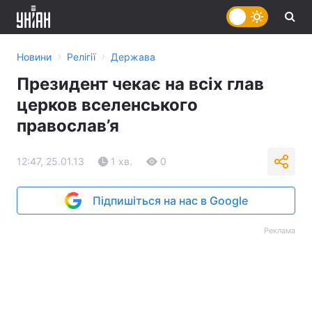
›
›
Новини
Релігії
Держава
Президент чекає на всіх глав
церков вселенського
православ’я
12:47, 25.01.13
1 хв.
0
Підпишіться на нас в Google
Реклама