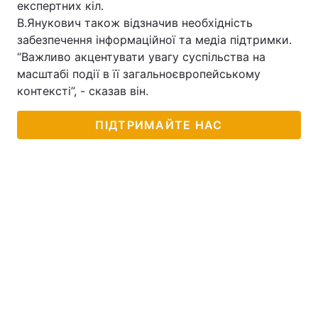
експертних кіл.
В.Янукович також відзначив необхідність
Лонгріди
забезпечення інформаційної та медіа підтримки.
“Важливо акцентувати увагу суспільства на
Відео з Youtube
Статті
масштабі події в її загальноєвропейському
контексті”, - сказав він.
Інтерв'ю
Думки
ПІДТРИМАЙТЕ НАС
Архів
Вакансії
Контакти
Послуги