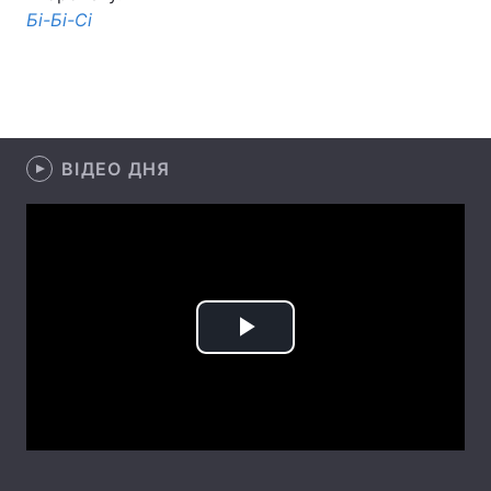
Бі-Бі-Сі
Головна
Війна
Україна
Політика
ВІДЕО ДНЯ
Економіка
Світ
Спорт
Наука
Техно і зв'язок
Лайт
Зброя
Інциденти
Play
Здоров'я
Туризм
Video
Цікавинки
Погода
Екологія
Регіони