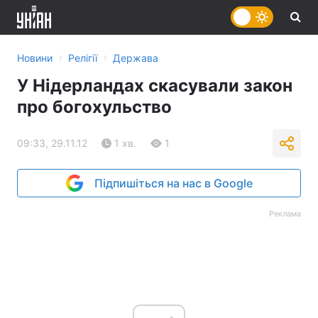
›
›
Новини
Релігії
Держава
У Нідерландах скасували закон
про богохульство
09:33, 29.11.12
1 хв.
1
Підпишіться на нас в Google
Реклама