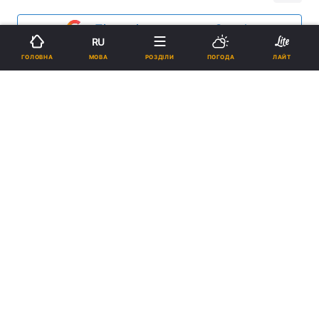
Підпишіться на нас в Google
RU
МОВА
ГОЛОВНА
РОЗДІЛИ
ПОГОДА
ЛАЙТ
УПЦ проти смертної кари для християн, які знялися в кіно
Реклама