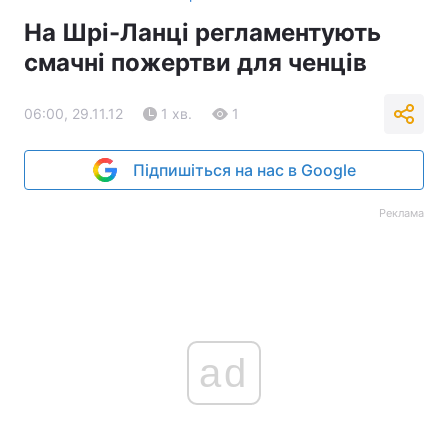
На Шрі-Ланці регламентують
смачні пожертви для ченців
06:00, 29.11.12
1 хв.
1
Підпишіться на нас в Google
Реклама
ad