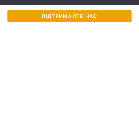
Лонгріди
ПІДТРИМАЙТЕ НАС
Відео з Youtube
Статті
Інтерв'ю
Думки
Архів
Вакансії
Контакти
Послуги