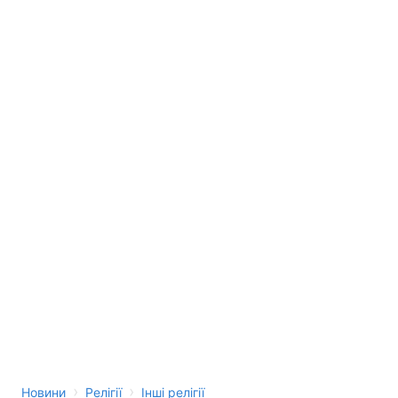
Тема оформлення
›
›
Новини
Релігії
Інші релігії