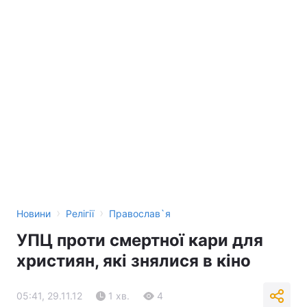
›
›
Новини
Релігії
Православ`я
УПЦ проти смертної кари для
християн, які знялися в кіно
05:41, 29.11.12
1 хв.
4