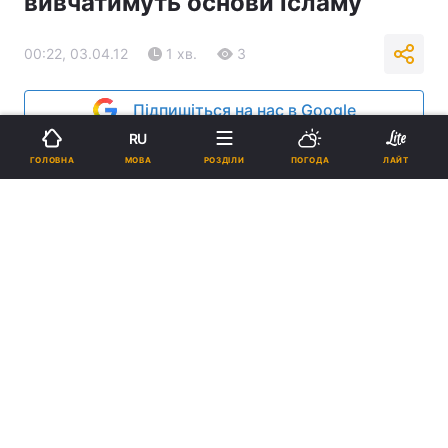
вивчатимуть основи ісламу
00:22, 03.04.12
1 хв.
3
Підпишіться на нас в Google
RU
Реклама
МОВА
ГОЛОВНА
РОЗДІЛИ
ПОГОДА
ЛАЙТ
ad