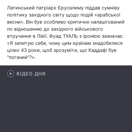
Латинський патріарх Єрусалиму піддав сумніву
політику західного світу щодо подій «арабської
весни». Він був особливо критично налаштований
Головна
Війна
по відношенню до західного військового
втручання в Лівії. Фуад ТУАЛЬ з іронією зазначає:
Україна
Політика
«Я запитую себе, чому цим країнам знадобилися
цілих 43 роки, щоб зрозуміти, що Каддафі був
Економіка
Світ
"поганий"?».
Спорт
Наука
ВІДЕО ДНЯ
Техно і зв'язок
Лайт
Зброя
Інциденти
Здоров'я
Туризм
Цікавинки
Погода
Екологія
Регіони