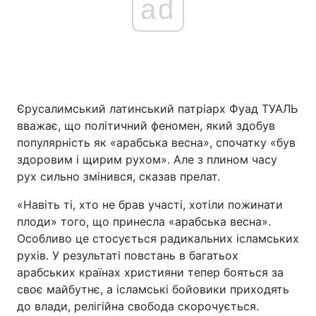
ad
Єрусалимський латинський патріарх Фуад ТУАЛЬ
вважає, що політичний феномен, який здобув
популярність як «арабська весна», спочатку «був
здоровим і щирим рухом». Але з плином часу
рух сильно змінився, сказав прелат.
«Навіть ті, хто не брав участі, хотіли пожинати
плоди» того, що принесла «арабська весна».
Особливо це стосується радикальних ісламських
рухів. У результаті повстань в багатьох
арабських країнах християни тепер бояться за
своє майбутнє, а ісламські бойовики приходять
до влади, релігійна свобода скорочується.