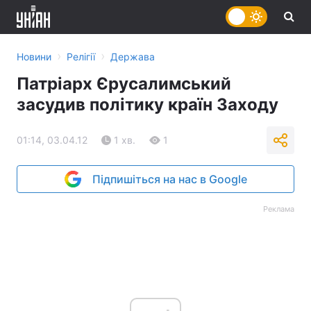
›
›
Новини
Релігії
Держава
Патріарх Єрусалимський
засудив політику країн Заходу
01:14, 03.04.12
1 хв.
1
Підпишіться на нас в Google
Реклама