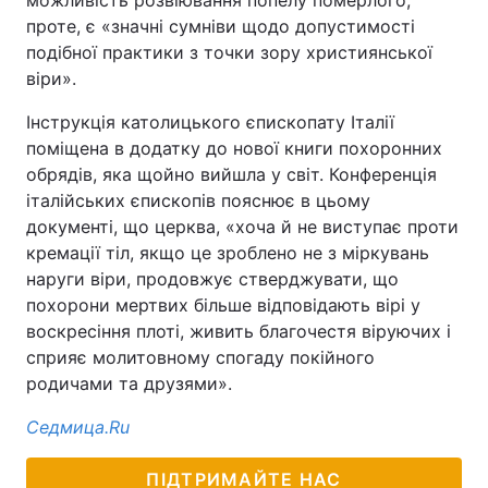
можливість розвіювання попелу померлого,
проте, є «значні сумніви щодо допустимості
подібної практики з точки зору християнської
віри».
Інструкція католицького єпископату Італії
поміщена в додатку до нової книги похоронних
обрядів, яка щойно вийшла у світ. Конференція
італійських єпископів пояснює в цьому
документі, що церква, «хоча й не виступає проти
кремації тіл, якщо це зроблено не з міркувань
наруги віри, продовжує стверджувати, що
похорони мертвих більше відповідають вірі у
воскресіння плоті, живить благочестя віруючих і
сприяє молитовному спогаду покійного
родичами та друзями».
Седмица.Ru
ПІДТРИМАЙТЕ НАС