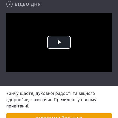
ВІДЕО ДНЯ
Головна
Війна
Україна
Політика
Економіка
Світ
Play
Спорт
Наука
Video
Техно і зв'язок
Лайт
Зброя
Інциденти
Здоров'я
Туризм
«Зичу щастя, духовної радості та міцного
здоров`я», - зазначив Президент у своєму
Цікавинки
Погода
привітанні.
Екологія
Регіони