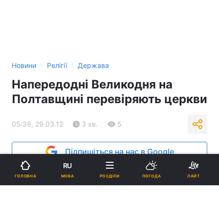
›
›
Новини
Релігії
Держава
Напередодні Великодня на
Полтавщині перевіряють церкви
05:39, 29.03.12
3 хв.
5
Підпишіться на нас в Google
RU
Реклама
МОВА
ГОЛОВНА
РОЗДІЛИ
ПОГОДА
ЛАЙТ