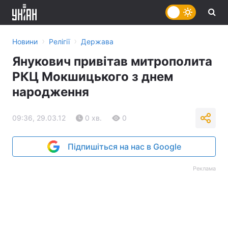
›
›
Новини
Релігії
Держава
Янукович привітав митрополита
РКЦ Мокшицького з днем
народження
09:36, 29.03.12
0 хв.
0
Підпишіться на нас в Google
Реклама