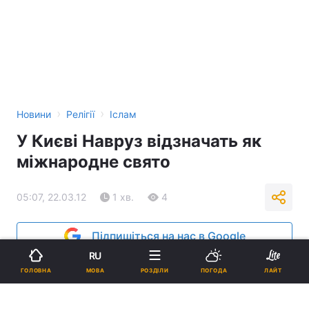
›
›
Новини
Релігії
Іслам
У Києві Навруз відзначать як
міжнародне свято
05:07, 22.03.12
1 хв.
4
Підпишіться на нас в Google
RU
Реклама
МОВА
ГОЛОВНА
РОЗДІЛИ
ПОГОДА
ЛАЙТ