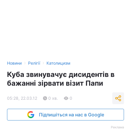
›
›
Новини
Релігії
Католицизм
Куба звинувачує дисидентів в
бажанні зірвати візит Папи
05:28, 22.03.12
0 хв.
0
Підпишіться на нас в Google
Реклама