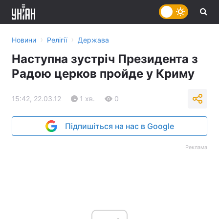
›
›
Новини
Релігії
Держава
Наступна зустріч Президента з
Радою церков пройде у Криму
15:42, 22.03.12
1 хв.
0
Підпишіться на нас в Google
Реклама