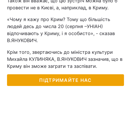
Також він вважає, що цю зустріч можна було б
провести не в Києві, а, наприклад, в Криму.
Лонгріди
«Чому я кажу про Крим? Тому що більшість
людей десь до числа 20 (серпня –УНІАН)
Відео з Youtube
Статті
відпочивають у Криму, і я особисто», - сказав
В.ЯНУКОВИЧ.
Інтерв'ю
Думки
Крім того, звертаючись до міністра культури
Архів
Вакансії
Михайла КУЛИНЯКА, В.ЯНУКОВИЧ зазначив, що в
Криму він зможе заграти та заспівати.
Контакти
Послуги
ПІДТРИМАЙТЕ НАС