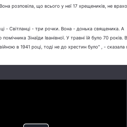
Вона розповіла, що всього у неї 17 хрещеників, не вра
і - Світланці - три рочки. Вона - донька священика. А
помічника Зінаїди Іванівної. У травні їй було 70 років. 
ійною в 1941 році, тоді не до хрестин було" , - сказала