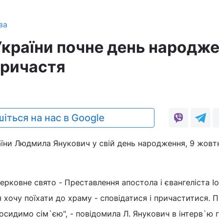
ва
України почне день народж
 причастя
іться на нас в Google
їни Людмила Янукович у свій день народження, 9 жовт
церковне свято - Преставлення апостола і євангеліста І
 хочу поїхати до храму - сповідатися і причаститися. П
осидимо сім`єю", - повідомила Л. Янукович в інтерв`ю г