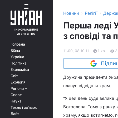
›
›
Новини
Релігії
Держа
Перша леді 
ІНФОРМАЦІЙНЕ
з сповіді та
АГЕНТСТВО
Головна
Війна
11:00, 08.10.11
1 хв.
3
Україна
Підпиш
Політика
Економіка
Світ
Дружина президента Укра
Екологія
планує відвідати храм.
Регіони
Спорт
"У цей день буде велике 
Наука
Богослова. Тому з ранку я
Техно і зв'язок
Лайт
храму, якщо встигнемо, п