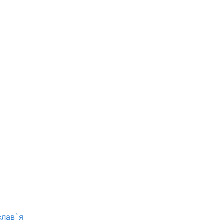
слав`я