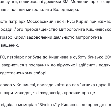
вав чутки, поширювані деякими ЗМІ Молдови, про те, щ
нення з посади митрополита Володимира.
тість патріарх Московський і всієї Русі Кирил приїжджа
 посади Його преосвященство митрополита Кишинівського
ріарх Кирил задоволений діяльністю митрополита
священик.
, патріарх прибуде до Кишинева в суботу близько 20
о звернеться з посланням до віруючих і здійснить подяч
ждественському соборі.
 церков у Кишиневі, покладе квіти до пам`ятника царю 
ь пари молодят, які заздалегідь просили про це.
ідвідає меморіал "Вічність" у Кишиневі, де проведе п