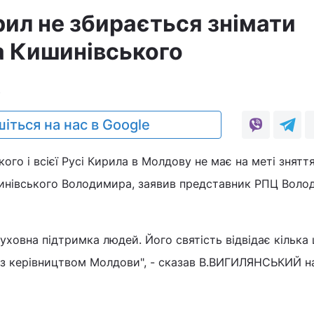
рил не збирається знімати
 Кишинівського
4
іться на нас в Google
ого і всієї Русі Кирила в Молдову не має на меті зняття
инівського Володимира, заявив представник РПЦ Воло
духовна підтримка людей. Його святість відвідає кілька 
 з керівництвом Молдови", - сказав В.ВИГИЛЯНСЬКИЙ н