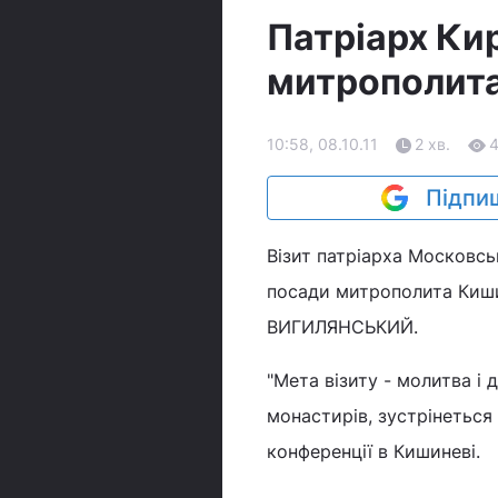
Патріарх Ки
митрополита
10:58, 08.10.11
2 хв.
Підпиш
Візит патріарха Московськ
посади митрополита Киш
ВИГИЛЯНСЬКИЙ.
"Мета візиту - молитва і 
монастирів, зустрінеться
конференції в Кишиневі.