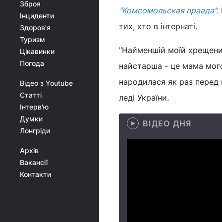
Зброя
"Комсомольская правда".
Інциденти
тих, хто в інтернаті.
Здоров'я
Туризм
"Найменшій моїй хрещениц
Цікавинки
Погода
найстарша - це мама мого 
народилася як раз перед в
Відео з Youtube
Статті
леді України.
Інтерв'ю
Думки
ВІДЕО ДНЯ
Лонгріди
Архів
Вакансії
Контакти