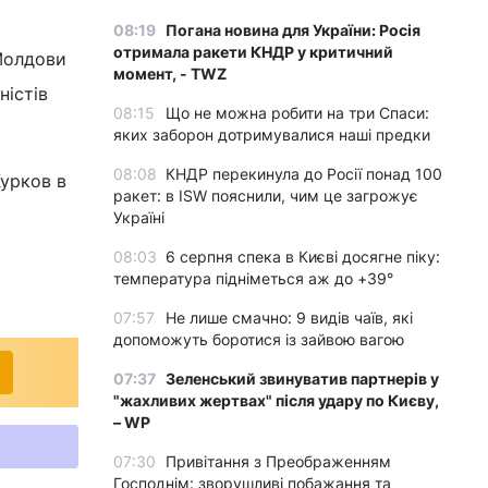
08:19
Погана новина для України: Росія
отримала ракети КНДР у критичний
Молдови
момент, - TWZ
ністів
08:15
Що не можна робити на три Спаси:
яких заборон дотримувалися наші предки
08:08
КНДР перекинула до Росії понад 100
Курков в
ракет: в ISW пояснили, чим це загрожує
Україні
08:03
6 серпня спека в Києві досягне піку:
температура підніметься аж до +39°
07:57
Не лише смачно: 9 видів чаїв, які
допоможуть боротися із зайвою вагою
07:37
Зеленський звинуватив партнерів у
"жахливих жертвах" після удару по Києву,
– WP
07:30
Привітання з Преображенням
Господнім: зворушливі побажання та