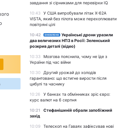
завдання зі сірниками для перевірки IQ
10:43
У США випробували літак X-62A
кого
VISTA, який без пілота може перехоплювати
о
повітряні цілі
10:42
Українські дрони уразили
ОНОВЛЕНО
два величезних НПЗ в Росії: Зеленський
розкрив деталі (відео)
10:33
Мозгова пояснила, чому не їде з
України під час війни
10:30
Другий урожай до холодів
гарантовано: що встигне вирости після
s
цибулі та часнику
10:26
У банках та обмінниках зріс євро:
курс валют на 6 серпня
10:21
Стефанішиній обрали запобіжний
захід
10:09
Телескоп на Гаваях зафіксував нові