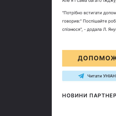
Але я і сама багато їжджу
"Потрібно встигати допо
говорив:" Поспішайте роб
спізнюся", - додала Л. Ян
ДОПОМОЖ
Читати УНІАН
НОВИНИ ПАРТНЕР