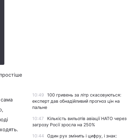
 простіше
10:49
100 гривень за літр скасовуються:
 сама
експерт дав обнадійливий прогноз цін на
пальне
ю,
10:47
Кількість вильотів авіації НАТО через
оді
загрозу Росії зросла на 250%
ходять.
10:44
Один рух змінить і цифру, і знак: