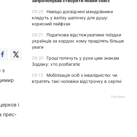
запропонував створити новий союз
09:25
Навіщо досвідчені мандрівники
кладуть у валізу шапочку для душу:
корисний лайфхак
09:21
Податкова відстежуватиме поїздки
українців за кордон: кому приділять більше
уваги
09:20
Гроші потечуть у руки цим знакам
Зодіаку: хто розбагатіє
 з
09:15
Мобілізація осіб з інвалідністю: чи
димир
втратять такі чоловіки відстрочку в серпні
Реклама
церков і
а прес-