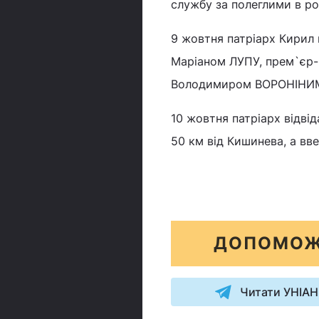
службу за полеглими в рок
9 жовтня патріарх Кирил
Маріаном ЛУПУ, прем`єр-
Володимиром ВОРОНІНИ
10 жовтня патріарх відві
50 км від Кишинева, а вв
ДОПОМОЖ
Читати УНІАН