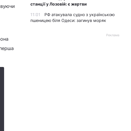
станції у Лозовій: є жертви
ховуючи
11:01
РФ атакувала судно з українською
пшеницею біля Одеси: загинув моряк
Реклама
Вона
 перша