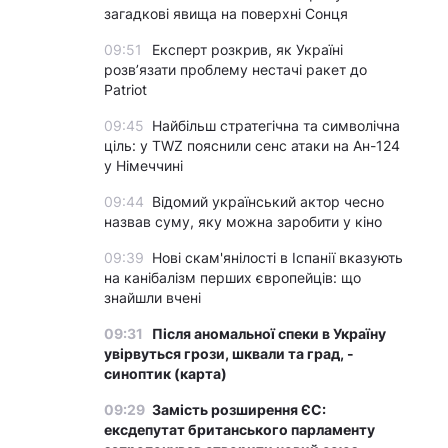
загадкові явища на поверхні Сонця
09:51
Експерт розкрив, як Україні
розвʼязати проблему нестачі ракет до
Patriot
09:45
Найбільш стратегічна та символічна
ціль: у TWZ пояснили сенс атаки на Ан-124
у Німеччині
09:44
Відомий український актор чесно
назвав суму, яку можна заробити у кіно
09:39
Нові скам'янілості в Іспанії вказують
на канібалізм перших європейців: що
знайшли вчені
09:31
Після аномальної спеки в Україну
увірвуться грози, шквали та град, -
синоптик (карта)
09:29
Замість розширення ЄС:
ексдепутат британського парламенту