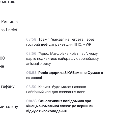
о метою
є Кишинів
 і всієї
08:58
Трамп "наїхав" на Гегсета через
гострий дефіцит ракет для ППО, - WP
08:56
"Арко. Мандрівка крізь час": чому
:00
варто подивитись найкращу європейську
анімацію року
не
08:53
Росія вдарила 8 КАБами по Сумах: є
поранені
Штефану
08:50
Користі буде мало: названо
найгірший час для вживання кави
08:28
Синоптикиня повідомила про
кінець аномальної спеки: де першими
оминальну
відчують похолодання