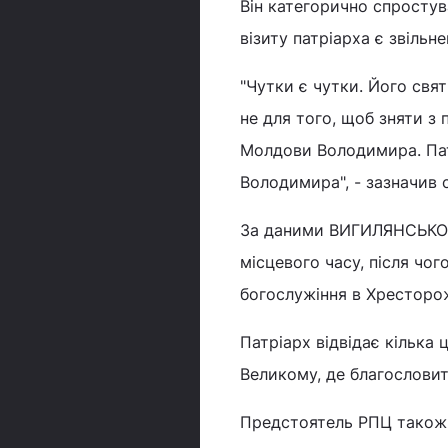
Він категорично спросту
візиту патріарха є звіль
"Чутки є чутки. Його свя
не для того, щоб зняти з
Молдови Володимира. Пат
Володимира", - зазначив 
За даними ВИГИЛЯНСЬКОГО
місцевого часу, після чог
богослужіння в Хресторо
Патріарх відвідає кілька
Великому, де благословит
Предстоятель РПЦ також в