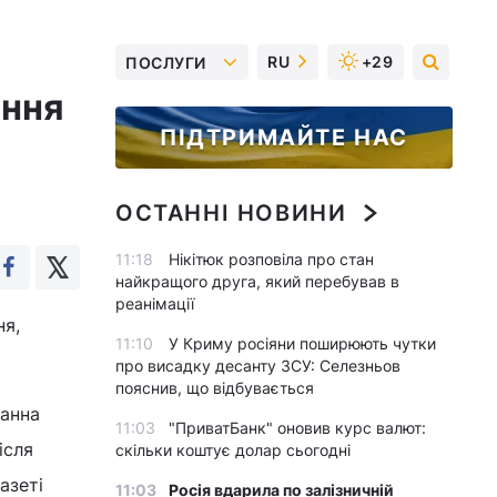
RU
+29
ПОСЛУГИ
ення
ПІДТРИМАЙТЕ НАС
ОСТАННІ НОВИНИ
11:18
Нікітюк розповіла про стан
найкращого друга, який перебував в
реанімації
ня,
11:10
У Криму росіяни поширюють чутки
про висадку десанту ЗСУ: Селезньов
пояснив, що відбувається
оанна
11:03
"ПриватБанк" оновив курс валют:
ісля
скільки коштує долар сьогодні
азеті
11:03
Росія вдарила по залізничній