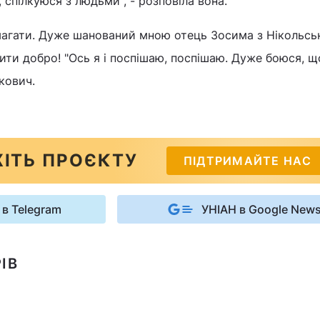
, спілкуюся з людьми", - розповіла вона.
магати. Дуже шанований мною отець Зосима з Нікольсь
ити добро! "Ось я і поспішаю, поспішаю. Дуже боюся, щ
укович.
ІТЬ ПРОЄКТУ
ПІДТРИМАЙТЕ НАС
 в Telegram
УНІАН в Google New
ІВ