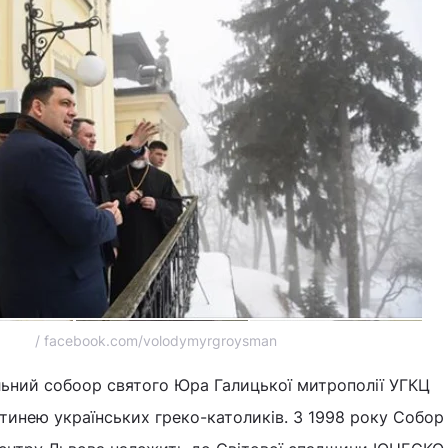
/ facebook.com/volodymyrgroysman
ьний собоор святого Юра Галицької митрополії УГКЦ
инею українських греко-католиків. З 1998 року Собор 