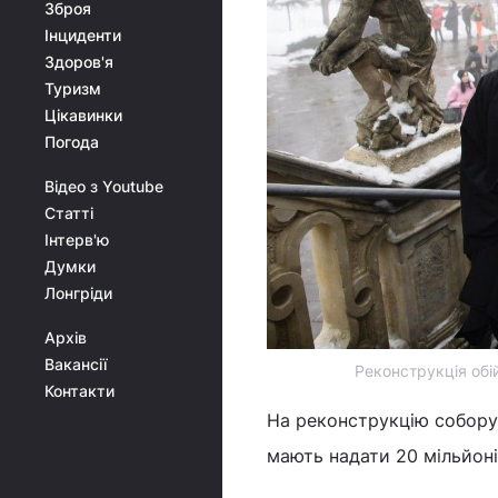
Зброя
Інциденти
Здоров'я
Туризм
Цікавинки
Погода
Відео з Youtube
Статті
Інтерв'ю
Думки
Лонгріди
Архів
Вакансії
Реконструкція обі
Контакти
На реконструкцію собору
мають надати 20 мільйоні