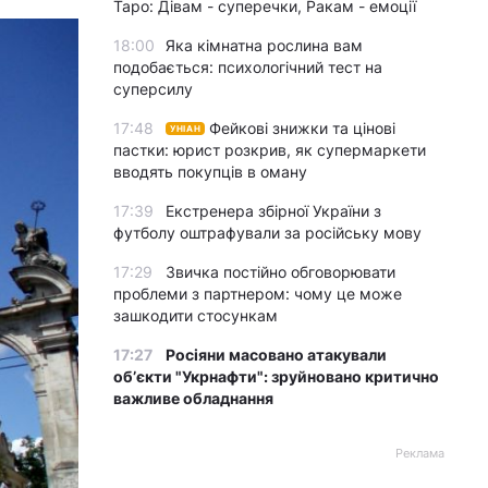
.
Таро: Дівам - суперечки, Ракам - емоції
18:00
Яка кімнатна рослина вам
подобається: психологічний тест на
суперсилу
17:48
Фейкові знижки та цінові
УНІАН
пастки: юрист розкрив, як супермаркети
вводять покупців в оману
17:39
Екстренера збірної України з
футболу оштрафували за російську мову
17:29
Звичка постійно обговорювати
проблеми з партнером: чому це може
зашкодити стосункам
17:27
Росіяни масовано атакували
обʼєкти "Укрнафти": зруйновано критично
важливе обладнання
Реклама