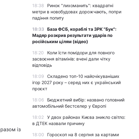
18:38
Ринок "лихоманить": квадратні
метри в новобудовах дорожчають, попри
падіння попиту
18:33
База ФСБ, кораблі та ЗРК "Бук":
Мадяр розкрив результати ударів по
російським цілям (відео)
18:20
Коли їсти помідори для повного
засвоєння вітамінів: вчені дали чітку
відповідь
18:09
Складено топ-10 найочікуваніших
ігор 2027 року – серед них є український
проєкт
18:06
Бюджетний вибір: названо головний
автомобільний бестселер у Європі
18:02
У двох районах Києва зникло світло:
в ДТЕК назвали причину
разом із
18:00
Гороскоп на 8 серпня за картами