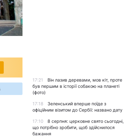
17:21
Він лазив деревами, мов кіт, проте
був першим в історії собакою на планеті
s
(фото)
17:18
Зеленський вперше поїде з
офіційним візитом до Сербії: названо дату
17:10
8 серпня: церковне свято сьогодні,
що потрібно зробити, щоб здійснилося
бажання