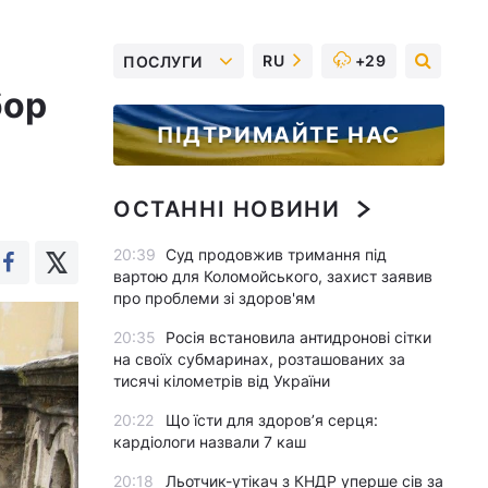
RU
+29
ПОСЛУГИ
бор
ПІДТРИМАЙТЕ НАС
ОСТАННІ НОВИНИ
20:39
Суд продовжив тримання під
вартою для Коломойського, захист заявив
про проблеми зі здоров'ям
20:35
Росія встановила антидронові сітки
на своїх субмаринах, розташованих за
тисячі кілометрів від України
20:22
Що їсти для здоров’я серця:
кардіологи назвали 7 каш
20:18
Льотчик-утікач з КНДР уперше сів за