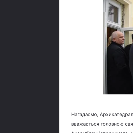
Нагадаємо, Архикатедрал
вважається головною свят