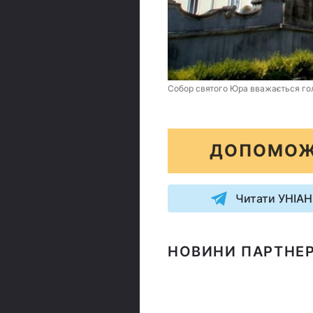
Собор святого Юра вважається го
ДОПОМОЖ
Читати УНІАН
НОВИНИ ПАРТНЕР