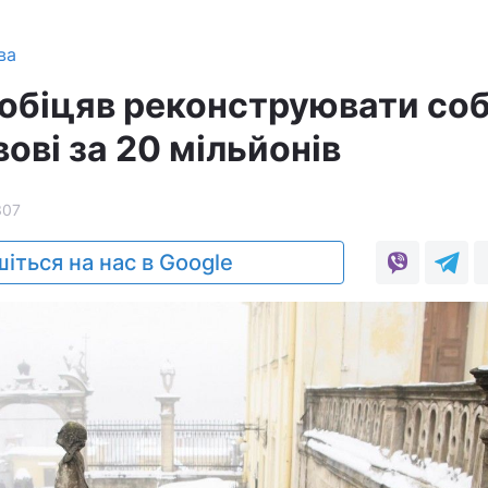
ва
обіцяв реконструювати со
вові за 20 мільйонів
307
іться на нас в Google