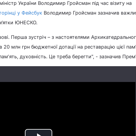
міністр України Володимир Гройсман під час візиту на
торінці у Фейсбук
Володимир Гройсман зазначив важли
м’ятки ЮНЕСКО.
ові. Перша зустріч – з настоятелями Архикатедрально
в 20 млн грн бюджетної дотації на реставрацію цієї пам
пам'ять, духовність. Це треба берегти", - зазначив Прем