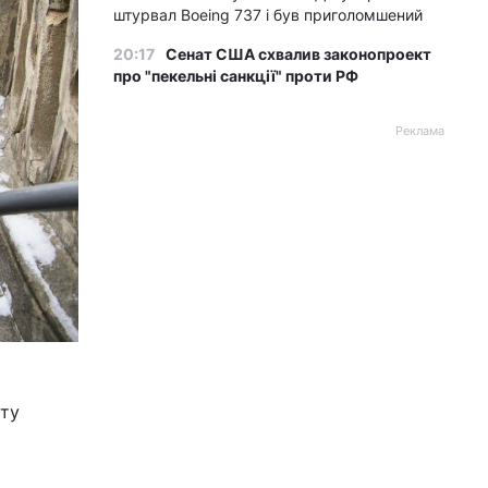
штурвал Boeing 737 і був приголомшений
20:17
Сенат США схвалив законопроект
про "пекельні санкції" проти РФ
Реклама
ету