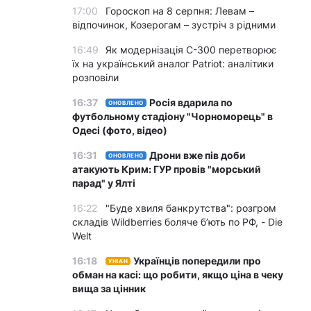
17:00
Гороскоп на 8 серпня: Левам –
відпочинок, Козерогам – зустріч з рідними
16:49
Як модернізація С-300 перетворює
їх на український аналог Patriot: аналітики
розповіли
16:37
Росія вдарила по
ОНОВЛЕНО
футбольному стадіону "Чорноморець" в
Одесі (фото, відео)
16:31
Дрони вже пів доби
ОНОВЛЕНО
атакують Крим: ГУР провів "морський
парад" у Ялті
16:22
"Буде хвиля банкрутства": розгром
складів Wildberries боляче бʼють по РФ, - Die
Welt
16:18
Українців попередили про
УНІАН
обман на касі: що робити, якщо ціна в чеку
вища за цінник