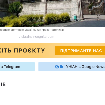
ловною святинею українських греко-католиків
/ ukrainaincognita.com
ІТЬ ПРОЄКТУ
ПІДТРИМАЙТЕ НАС
 в Telegram
УНІАН в Google New
ІВ