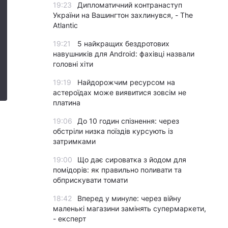
19:23
Дипломатичний контранаступ
України на Вашингтон захлинувся, - The
Atlantic
19:21
5 найкращих бездротових
навушників для Android: фахівці назвали
головні хіти
19:19
Найдорожчим ресурсом на
астероїдах може виявитися зовсім не
платина
19:06
До 10 годин спізнення: через
обстріли низка поїздів курсують із
затримками
19:00
Що дає сироватка з йодом для
помідорів: як правильно поливати та
обприскувати томати
18:42
Вперед у минуле: через війну
маленькі магазини замінять супермаркети,
- експерт