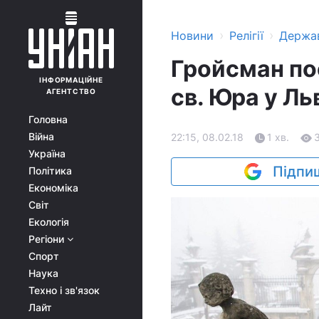
›
›
Новини
Релігії
Держа
Гройсман по
ІНФОРМАЦІЙНЕ
св. Юра у Ль
АГЕНТСТВО
Головна
Війна
22:15, 08.02.18
1 хв.
Україна
Підпиш
Політика
Економіка
Світ
Екологія
Регіони
Спорт
Наука
Техно і зв'язок
Лайт