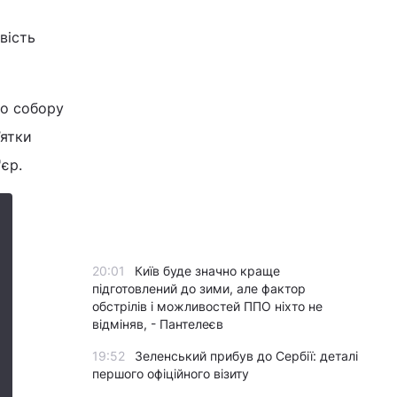
вість
го собору
’ятки
'єр.
20:01
Київ буде значно краще
підготовлений до зими, але фактор
обстрілів і можливостей ППО ніхто не
відміняв, - Пантелеєв
19:52
Зеленський прибув до Сербії: деталі
першого офіційного візиту