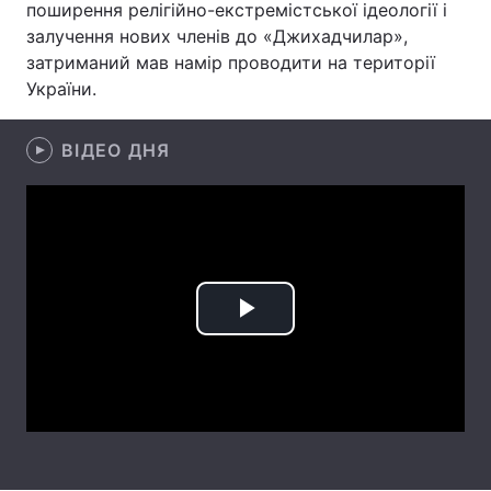
поширення релігійно-екстремістської ідеології і
залучення нових членів до «Джихадчилар»,
Лонгріди
затриманий мав намір проводити на території
України.
Відео з Youtube
Статті
ВІДЕО ДНЯ
Інтерв'ю
Думки
Архів
Вакансії
Контакти
Послуги
Play
Video