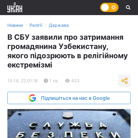
›
›
Новини
Релігії
Держава
В СБУ заявили про затримання
громадянина Узбекистану,
якого підозрюють в релігійному
екстремізмі
15:14, 22.01.18
1 хв.
433
Підпишіться на нас в Google