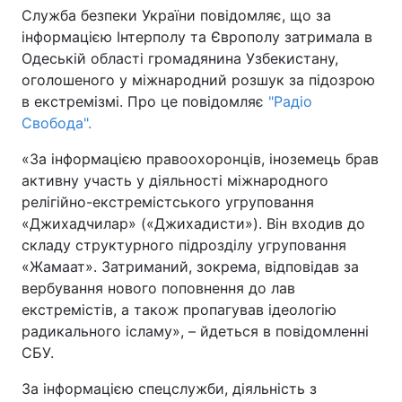
Служба безпеки України повідомляє, що за
інформацією Інтерполу та Європолу затримала в
Одеській області громадянина Узбекистану,
Головна
Війна
оголошеного у міжнародний розшук за підозрою
в екстремізмі. Про це повідомляє
"Радіо
Україна
Політика
Свобода".
Економіка
Світ
«За інформацією правоохоронців, іноземець брав
активну участь у діяльності міжнародного
Спорт
Наука
релігійно-екстремістського угруповання
«Джихадчилар» («Джихадисти»). Він входив до
Техно і зв'язок
Лайт
складу структурного підрозділу угруповання
«Жамаат». Затриманий, зокрема, відповідав за
Зброя
Інциденти
вербування нового поповнення до лав
екстремістів, а також пропагував ідеологію
Здоров'я
Туризм
радикального ісламу», – йдеться в повідомленні
СБУ.
Цікавинки
Погода
За інформацією спецслужби, діяльність з
Екологія
Регіони