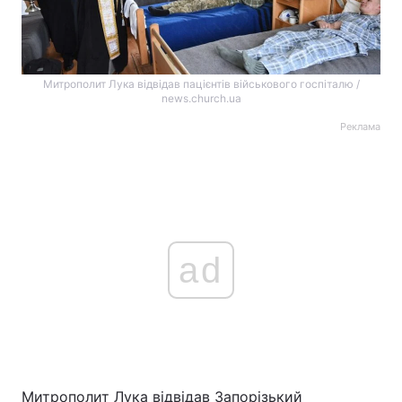
Митрополит Лука відвідав пацієнтів військового госпіталю /
news.church.ua
Реклама
ad
Митрополит Лука відвідав Запорізький