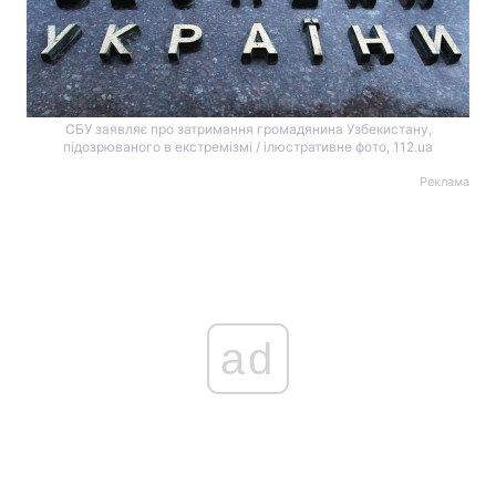
СБУ заявляє про затримання громадянина Узбекистану,
підозрюваного в екстремізмі / ілюстративне фото, 112.ua
Реклама
ad