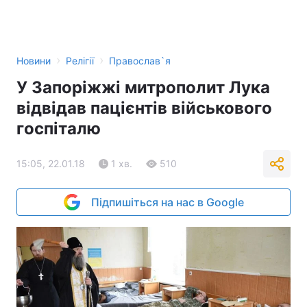
›
›
Новини
Релігії
Православ`я
У Запоріжжі митрополит Лука
відвідав пацієнтів військового
госпіталю
15:05, 22.01.18
1 хв.
510
Підпишіться на нас в Google