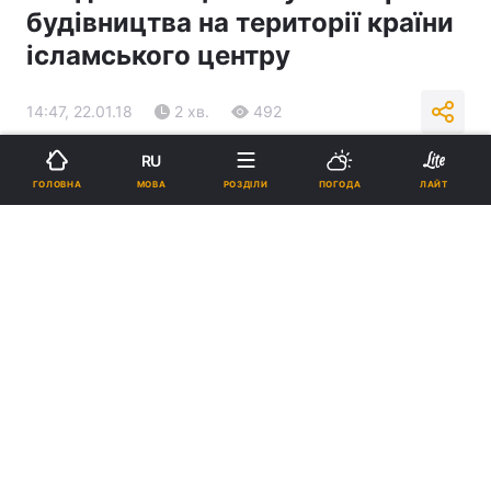
будівництва на території країни
ісламського центру
14:47, 22.01.18
2 хв.
492
RU
Підпишіться на нас в Google
МОВА
ГОЛОВНА
РОЗДІЛИ
ПОГОДА
ЛАЙТ
Влада Польщі виступила проти будівництва ісламського центру /
frontnews.eu