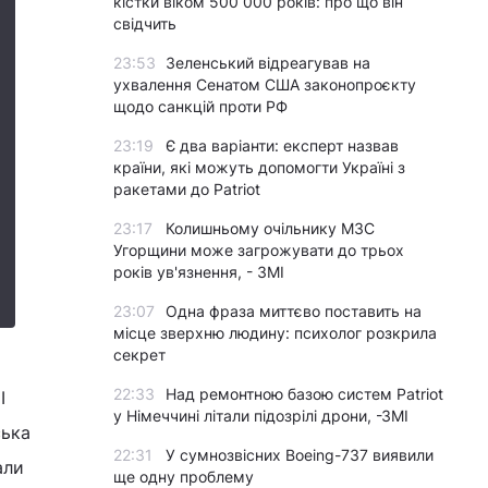
кістки віком 500 000 років: про що він
свідчить
23:53
Зеленський відреагував на
ухвалення Сенатом США законопроєкту
щодо санкцій проти РФ
23:19
Є два варіанти: експерт назвав
країни, які можуть допомогти Україні з
ракетами до Patriot
23:17
Колишньому очільнику МЗС
Угорщини може загрожувати до трьох
років ув'язнення, - ЗМІ
23:07
Одна фраза миттєво поставить на
місце зверхню людину: психолог розкрила
секрет
22:33
Над ремонтною базою систем Patriot
І
у Німеччині літали підозрілі дрони, -ЗМІ
ська
22:31
У сумнозвісних Boeing-737 виявили
али
ще одну проблему