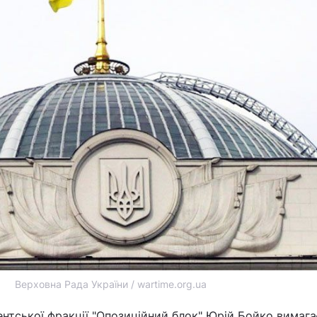
Верховна Рада України / wartime.org.ua
ентської фракції "Опозиційний блок" Юрій Бойко вимага