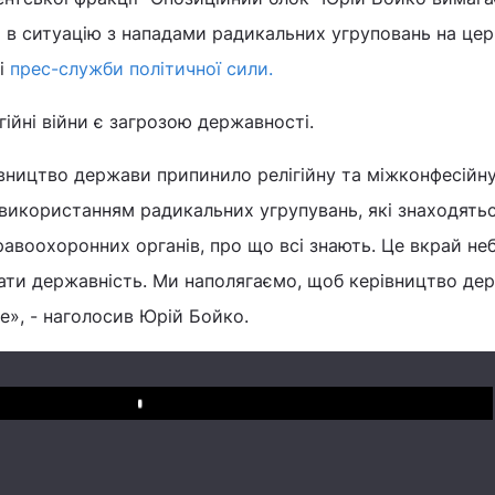
 в ситуацію з нападами радикальних угруповань на цер
ні
прес-служби політичної сили.
гійні війни є загрозою державності.
ництво держави припинило релігійну та міжконфесійну 
 використанням радикальних угрупувань, які знаходятьс
авоохоронних органів, про що всі знають. Це вкрай не
ати державність. Ми наполягаємо, щоб керівництво де
е», - наголосив Юрій Бойко.
Play