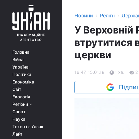
›
›
Новини
Релігії
Держа
У Верховній 
ІНФОРМАЦІЙНЕ
втрутитися 
АГЕНТСТВО
церкви
Головна
Війна
Україна
16:47, 15.01.18
1 хв.
2
Політика
Економіка
Підпиш
Світ
Екологія
Регіони
Спорт
Наука
Техно і зв'язок
Лайт