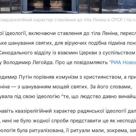
евдорелігійний характер ставлення до тіла Леніна в СРСР / ria.r
ї ідеології, включаючи ставлення до тіла Леніна, перес
ке шанування святих, для віруючих подібна підміна пон
Синодального відділу із взаємин Церкви з суспільством
у Володимир Легойда. Про це повідомляють
"РИА Новос
одимир Путін порівняв комунізм з християнством, а пр
іна — з шануванням мощей святих. За його словами,
вала під свою ідеологію "те, що людство давно винайш
навіть квазірелігійний характер радянської ідеології да
, нині не було жодної спроби представити це як несподі
ологія була ритуалізована, її ритуали мали, зокрема, за