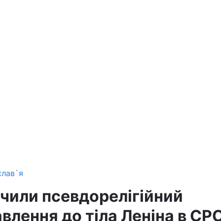
слав`я
ачили псевдорелігійний
влення до тіла Леніна в СР