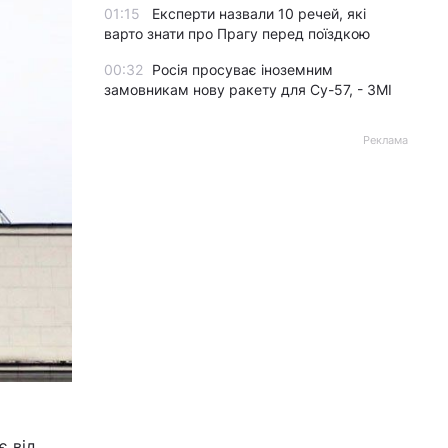
01:15
Експерти назвали 10 речей, які
варто знати про Прагу перед поїздкою
00:32
Росія просуває іноземним
замовникам нову ракету для Су-57, - ЗМІ
Реклама
є від