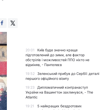
20:01
Київ буде значно краще
підготовлений до зими, але фактор
обстрілів і можливостей ППО ніхто не
відміняв, - Пантелеєв
19:52
Зеленський прибув до Сербії: деталі
першого офіційного візиту
19:23
Дипломатичний контранаступ
України на Вашингтон захлинувся, - The
Atlantic
19:21
5 найкращих бездротових