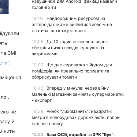
навушників для Android: фахівці назвали
головні хіти
19:19
Найдорожчим ресурсом на
u
астероїдах може виявитися зовсім не
платина: що кажуть вчені
лідували
19:06
До 10 годин спізнення: через
ять
обстріли низка поїздів курсують із
 та ЗМІ
затримками
ти".
19:00
Що дає сироватка з йодом для
помідорів: як правильно поливати та
обприскувати томати
иміщення
18:42
Вперед у минуле: через війну
маленькі магазини замінять супермаркети,
ло".
- експерт
18:38
Ринок "лихоманить": квадратні
леко не
метри в новобудовах дорожчають, попри
вану й
падіння попиту
мінити
18:33
База ФСБ, кораблі та ЗРК "Бук":