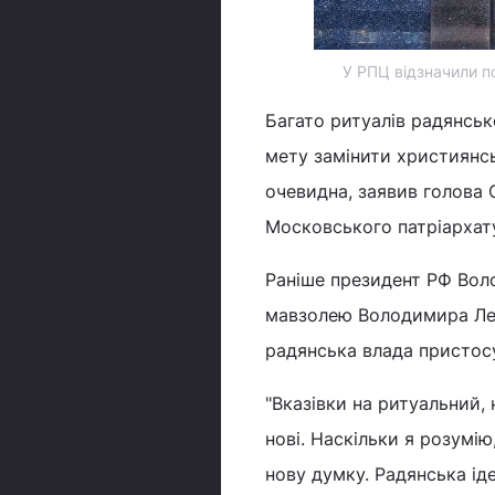
У РПЦ відзначили пс
Багато ритуалів радянсько
мету замінити християнсь
очевидна, заявив голова 
Московського патріархат
Раніше президент РФ Вол
мавзолею Володимира Лен
радянська влада пристосу
"Вказівки на ритуальний, 
нові. Наскільки я розумію
нову думку. Радянська іде