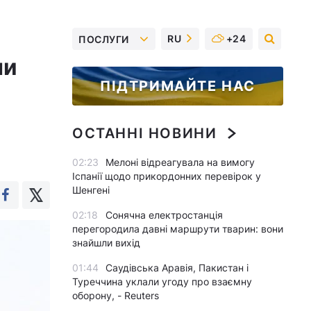
RU
+24
ПОСЛУГИ
ни
ПІДТРИМАЙТЕ НАС
ОСТАННІ НОВИНИ
02:23
Мелоні відреагувала на вимогу
Іспанії щодо прикордонних перевірок у
Шенгені
02:18
Сонячна електростанція
перегородила давні маршрути тварин: вони
знайшли вихід
01:44
Саудівська Аравія, Пакистан і
Туреччина уклали угоду про взаємну
оборону, - Reuters