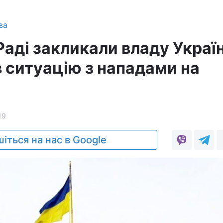
ва
Раді закликали владу Украї
в ситуацію з нападами на
19
іться на нас в Google