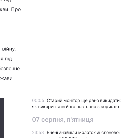
кви. Про
війну,
я під
безпечне
ржави
00:05
Старий монітор ще рано викидати:
як використати його повторно з користю
07 серпня, п'ятниця
23:58
Вчені знайшли молоток зі слонової