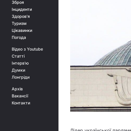
Зброя
Інциденти
Здоров'я
Туризм
Цікавинки
Погода
Відео з Youtube
Статті
Інтерв'ю
Думки
Лонгріди
Архів
Вакансії
Контакти
Лідер української парлам