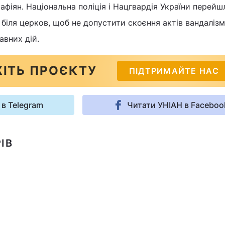
афіян. Національна поліція і Нацгвардія України перейш
іля церков, щоб не допустити скоєння актів вандалізм
авних дій.
ІТЬ ПРОЄКТУ
ПІДТРИМАЙТЕ НАС
 в Telegram
Читати УНІАН в Faceboo
ІВ