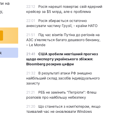
ли на
22:12
Росія нарешті повертає свій ядерний
у,
крейсер за $5 млрд, але є проблема
22:01
Росія збирається остаточно
анексувати частину Грузії, - країни НАТО
21:51
Під час візитів Путіна до регіонів на
АЗС з’являється багато дешевого бензину,
– Le Monde
k
21:41
США зробили невтішний прогноз
щодо експорту українського збіжжя:
Bloomberg розкрив цифри
21:32
В результаті атаки РФ знищено
найбільший склад засобів індивідуального
захисту
21:21
РЕБ не замінить "Петріоти": Флеш
розповів про найбільшу небезпеку
21:20
Що станеться з комп’ютером, якщо
тривалий час не оновлювати Windows