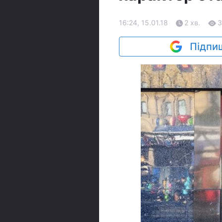
16:24, 15.01.18
2 хв.
3
Підпиш