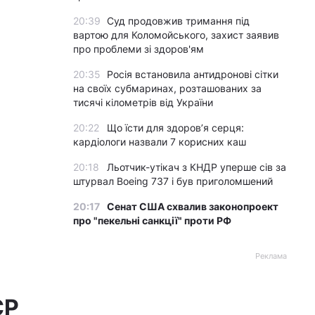
20:39
Суд продовжив тримання під
вартою для Коломойського, захист заявив
про проблеми зі здоров'ям
20:35
Росія встановила антидронові сітки
на своїх субмаринах, розташованих за
тисячі кілометрів від України
20:22
Що їсти для здоров’я серця:
кардіологи назвали 7 корисних каш
20:18
Льотчик-утікач з КНДР уперше сів за
штурвал Boeing 737 і був приголомшений
20:17
Сенат США схвалив законопроект
про "пекельні санкції" проти РФ
Реклама
СР