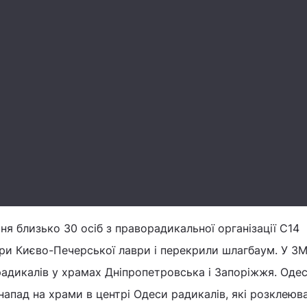
ня близько 30 осіб з праворадикальної організації С14
ери Києво-Печерської лаври і перекрили шлагбаум. У ЗМ
радикалів у храмах Дніпропетровська і Запоріжжя. Оде
напад на храми в центрі Одеси радикалів, які розклеюв