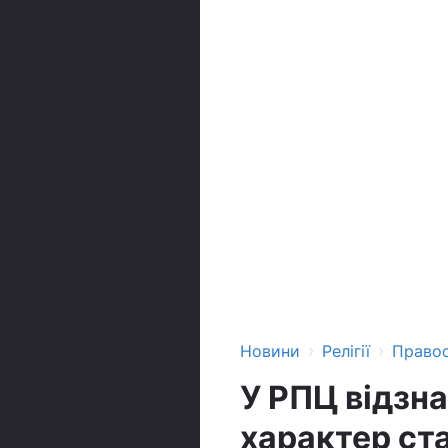
›
›
Новини
Релігії
Право
У РПЦ відзн
характер ста