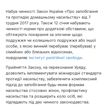
Набув чинності Закон України «Про запобігання
та протидію домашньому насильству» від 7
Головна
Війна
грудня 2017 року. Також 12 січня набувають
чинності норми про додаткові обставини, що
Україна
Політика
обтяжують покарання за злочини щодо
подружжя чи колишнього подружжя або іншої
Економіка
Світ
особи, з якою винний перебуває (перебував) у
сімейних або близьких відносинах,
Спорт
Наука
повідомляє
Інститут релігійної свободи
.
Техно і зв'язок
Лайт
Прийняття Закону, на переконання Уряду,
дозволить імплементувати міжнародні стандарти
Зброя
Інциденти
протидії насильству, забезпечити комплексний
підхід до запобігання будь-яким формам
Здоров'я
Туризм
насильства стосовно жінок, профілактику
Цікавинки
Погода
насильства та розширить коло осіб, які
підпадають під дію чинного законодавства.
Екологія
Регіони