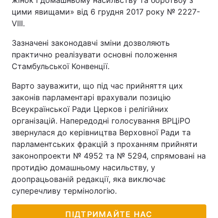
жінок і домашньому насильству та боротьбу з
цими явищами» від 6 грудня 2017 року № 2227-
VIII.
Зазначені законодавчі зміни дозволяють
практично реалізувати основні положення
Стамбульської Конвенції.
Варто зауважити, що під час прийняття цих
законів парламентарі врахували позицію
Всеукраїнської Ради Церков і релігійних
організацій. Напередодні голосування ВРЦіРО
звернулася до керівництва Верховної Ради та
парламентських фракцій з проханням прийняти
законопроекти № 4952 та № 5294, спрямовані на
протидію домашньому насильству, у
доопрацьованій редакції, яка виключає
суперечливу термінологію.
ПІДТРИМАЙТЕ НАС