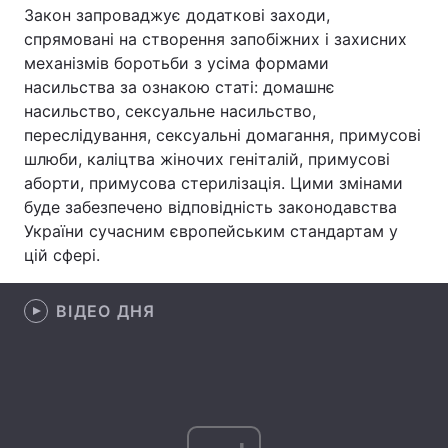
Закон запроваджує додаткові заходи,
Лонгріди
спрямовані на створення запобіжних і захисних
механізмів боротьби з усіма формами
насильства за ознакою статі: домашнє
Відео з Youtube
Статті
насильство, сексуальне насильство,
переслідування, сексуальні домагання, примусові
Інтерв'ю
Думки
шлюби, каліцтва жіночих геніталій, примусові
аборти, примусова стерилізація. Цими змінами
Архів
Вакансії
буде забезпечено відповідність законодавства
Контакти
України сучасним європейським стандартам у
цій сфері.
Послуги
ВІДЕО ДНЯ