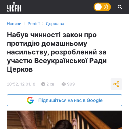
›
›
Новини
Релігії
Держава
Набув чинності закон про
протидію домашньому
насильству, розроблений за
участю Всеукраїнської Ради
Церков
20:52, 12.01.18
2 хв.
999
Підпишіться на нас в Google