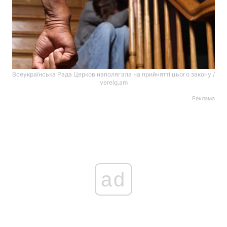
Всеукраїнська Рада Церков наполягала на прийнятті цього закону /
verelq.am
Реклама
ad