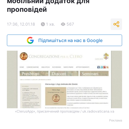
мобільний додаток для
проповідей
17:36, 12.01.18
1 хв.
567
Підпишіться на нас в Google
«ClerusApp», присвячений проповідям / uk.radiovaticana.va
Реклама