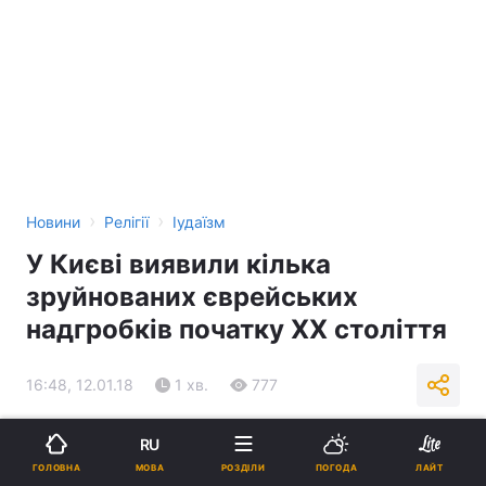
›
›
Новини
Релігії
Іудаїзм
У Києві виявили кілька
зруйнованих єврейських
надгробків початку ХХ століття
16:48, 12.01.18
1 хв.
777
Підпишіться на нас в Google
RU
МОВА
ГОЛОВНА
РОЗДІЛИ
ПОГОДА
ЛАЙТ