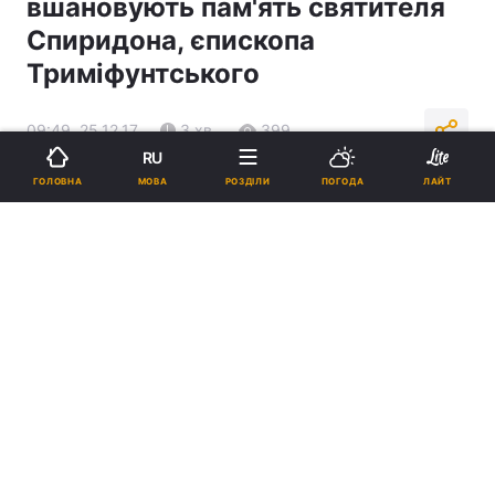
вшановують пам'ять святителя
Спиридона, єпископа
Триміфунтського
09:49, 25.12.17
3 хв.
399
RU
МОВА
ГОЛОВНА
РОЗДІЛИ
ПОГОДА
ЛАЙТ
Підпишіться на нас в Google
Реклама