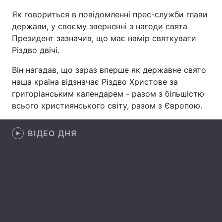
Як говориться в повідомленні прес-служби глави
держави, у своєму зверненні з нагоди свята
Президент зазначив, що має намір святкувати
Головна
Війна
Різдво двічі.
Україна
Політика
Він нагадав, що зараз вперше як державне свято
наша країна відзначає Різдво Христове за
Економіка
Світ
григоріанським календарем - разом з більшістю
всього християнського світу, разом з Європою.
Спорт
Наука
Техно і зв'язок
Лайт
ВІДЕО ДНЯ
Зброя
Інциденти
Здоров'я
Туризм
Цікавинки
Погода
Екологія
Регіони