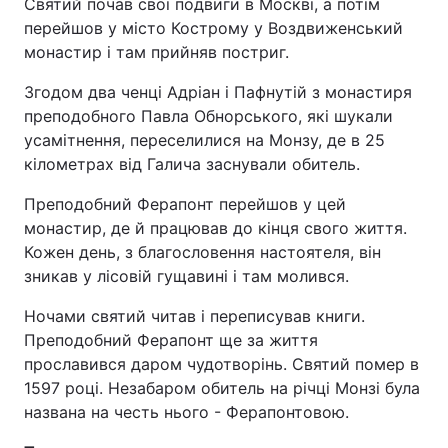
Святий почав свої подвиги в Москві, а потім
перейшов у місто Кострому у Воздвиженський
монастир і там прийняв постриг.
Згодом два ченці Адріан і Пафнутій з монастиря
преподобного Павла Обнорського, які шукали
усамітнення, переселилися на Монзу, де в 25
кілометрах від Галича заснували обитель.
Преподобний Ферапонт перейшов у цей
монастир, де й працював до кінця свого життя.
Кожен день, з благословення настоятеля, він
зникав у лісовій гущавині і там молився.
Ночами святий читав і переписував книги.
Преподобний Ферапонт ще за життя
прославився даром чудотворінь. Святий помер в
1597 році. Незабаром обитель на річці Монзі була
названа на честь нього - Ферапонтовою.