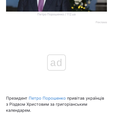
Петро Порошенко / 112.ua
Реклама
ad
Президент
Петро Порошенко
привітав українців
з Різдвом Христовим за григоріанським
календарем.