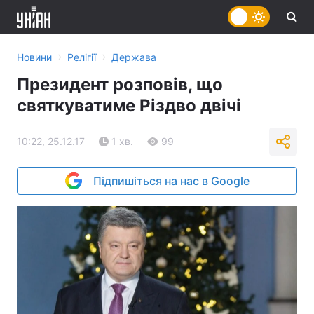
›
›
Новини
Релігії
Держава
Президент розповів, що
святкуватиме Різдво двічі
10:22, 25.12.17
1 хв.
99
Підпишіться на нас в Google