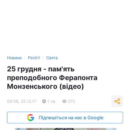
›
›
Новини
Релігії
Свята
25 грудня - пам'ять
преподобного Ферапонта
Монзенського (відео)
09:56, 25.12.17
1 хв.
272
Підпишіться на нас в Google