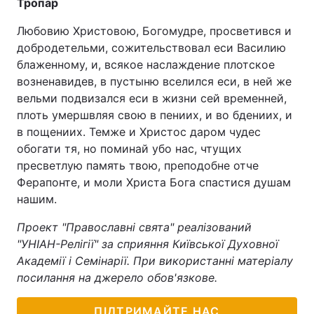
Тропар
Любовию Христовою, Богомудре, просветився и
добродетельми, сожительствовал еси Василию
блаженному, и, всякое наслаждение плотское
возненавидев, в пустыню вселился еси, в ней же
вельми подвизался еси в жизни сей временней,
плоть умершвляя свою в пениих, и во бдениих, и
в пощениих. Темже и Христос даром чудес
обогати тя, но поминай убо нас, чтущих
пресветлую память твою, преподобне отче
Ферапонте, и моли Христа Бога спастися душам
нашим.
Проект "Православні свята" реалізований
"УНІАН-Релігії" за сприяння Київської Духовної
Академії і Семінарії. При використанні матеріалу
посилання на джерело обов'язкове.
ПІДТРИМАЙТЕ НАС