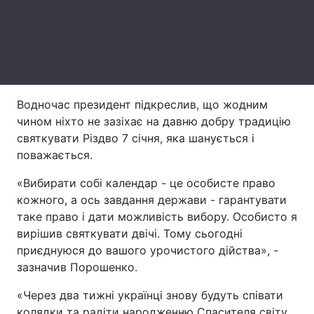
Лонгріди
Відео з Youtube
Статті
Інтерв'ю
Думки
Водночас президент підкреслив, що жодним
чином ніхто не зазіхає на давню добру традицію
Архів
Вакансії
святкувати Різдво 7 січня, яка шанується і
поважається.
Контакти
«Вибирати собі календар - це особисте право
Послуги
кожного, а ось завдання держави - гарантувати
таке право і дати можливість вибору. Особисто я
вирішив святкувати двічі. Тому сьогодні
приєднуюся до вашого урочистого дійства», -
зазначив Порошенко.
«Через два тижні українці знову будуть співати
колядки та радіти народженню Спасителя світу.