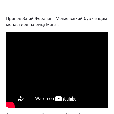
Преподобний Ферапонт Монзенський був ченцем
монастиря на річці Монзі.