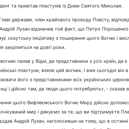
дент та привітав пластунів із Днем Святого Миколая.
лаві держави, член крайового проводу Пласту, відпові
 Андрій Лузан відзначив той факт, що Петро Порошенко
мує скаутську ініціативу з поширення цього Вогню і вис
я закріпиться на довгі роки.
вогник палав у Відні, де представники з усіх країн, де є
аїнські пластуни, взяли цей вогник. І вже сьогодні він в 
ювати його з представниками всіх українських церков
инці і дійсно там, де люди цього потребують», - сказав в
рення цього Вифлеємського Вогню Миру дійсно допомо
оочікуваний мир і дякуємо за те, що ви підтримуєте Пл
 додав Андрій Лузан, наголосивши на тому, що в останні