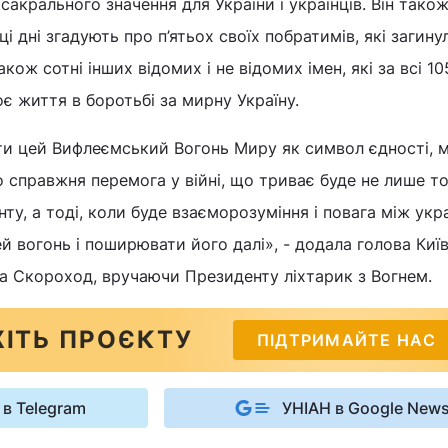
сакрального значення для України і українців. Він тако
ці дні згадують про п’ятьох своїх побратимів, які загину
кож сотні інших відомих і не відомих імен, які за всі 10
оє життя в боротьбі за мирну Україну.
и цей Вифлеємський Вогонь Миру як символ єдності, 
о справжня перемога у війні, що триває буде не лише то
онту, а тоді, коли буде взаєморозуміння і повага між укр
 вогонь і поширювати його далі», - додала голова Киї
а Скороход, вручаючи Президенту ліхтарик з Вогнем.
ІТЬ ПРОЄКТУ
ПІДТРИМАЙТЕ НАС
 в Telegram
УНІАН в Google New