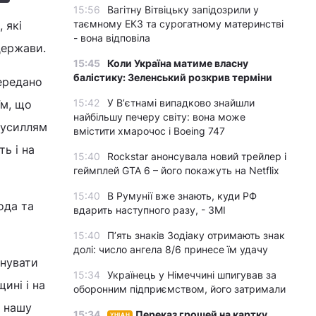
15:56
Вагітну Вітвіцьку запідозрили у
таємному ЕКЗ та сурогатному материнстві
 які
- вона відповіла
держави.
15:45
Коли Україна матиме власну
балістику: Зеленський розкрив терміни
ередано
15:42
У Вʼєтнамі випадково знайшли
їм, що
найбільшу печеру світу: вона може
зусиллям
вмістити хмарочос і Boeing 747
ь і на
15:40
Rockstar анонсувала новий трейлер і
геймплей GTA 6 – його покажуть на Netflix
15:40
В Румунії вже знають, куди РФ
ода та
вдарить наступного разу, - ЗМІ
15:40
П’ять знаків Зодіаку отримають знак
долі: число ангела 8/6 принесе їм удачу
днувати
15:34
Українець у Німеччині шпигував за
ині і на
оборонним підприємством, його затримали
є нашу
15:34
Переказ грошей на картку
УНІАН