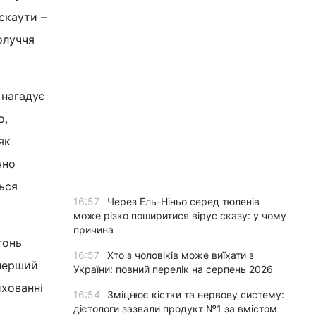
скаути –
олуччя
 нагадує
о,
як
чно
ься
16:57
Через Ель-Ніньо серед тюленів
може різко поширитися вірус сказу: у чому
причина
гонь
16:57
Хто з чоловіків може виїхати з
 перший
України: повний перелік на серпень 2026
ихованні
16:54
Зміцнює кістки та нервову систему:
дієтологи зазвали продукт №1 за вмістом