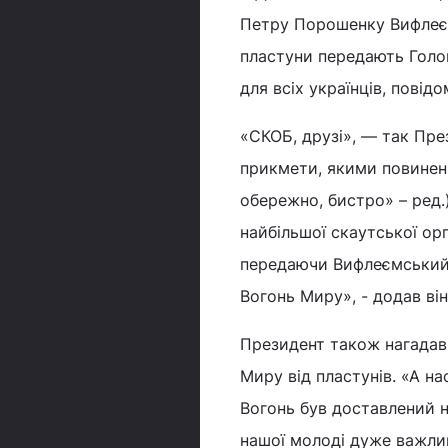
Петру Порошенку Вифлеємс
пластуни передають Голов
для всіх українців, повід
«СКОБ, друзі», — так Пре
прикмети, якими повинен 
обережно, бистро» – ред.
найбільшої скаутської ор
передаючи Вифлеємський 
Вогонь Миру», - додав він
Президент також нагадав
Миру від пластунів. «А на
Вогонь був доставлений н
нашої молоді дуже важли