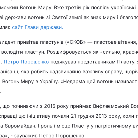
ький Вогонь Миру. Вже третій рік поспіль українські 
і держави вогонь зі Святої землі як знак миру і благоп
омляє
сайт Глави держави.
зидент привітав пластунів («СКОБ» — пластове вітання,
володіти пластун. Розшифровується як «сильно, красн
).
Петро Порошенко
подякував представникам Пласту, 
ганізації, яка робить надзвичайно важливу справу, щорі
Вогонь Миру в Україну. «Недарма цей вогонь називаєт
.
, що починаючи з 2015 року приймає Вифлеємський Во
справді цю ініціативу почали 21 грудня 2013 року, коли
а Євромайдан. І роль і місце Пласту у патріотичному в
ва», - зауважив Петро Порошенко.