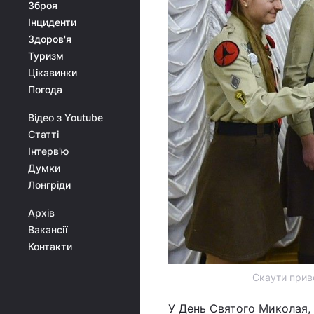
Зброя
Інциденти
Здоров'я
Туризм
Цікавинки
Погода
Відео з Youtube
Статті
Інтерв'ю
Думки
Лонгріди
Архів
Вакансії
Контакти
Скаути приве
У День Святого Миколая,