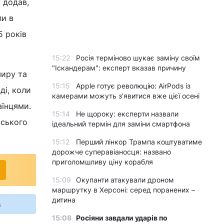
ж додав,
ли в
5 років
15:22
Росія терміново шукає заміну своїм
"Іскандерам": експерт вказав причину
миру та
15:15
Apple готує революцію: AirPods із
ді, коли
камерами можуть з’явитися вже цієї осені
аїнцями.
15:14
Не щороку: експерти назвали
вського
ідеальний термін для заміни смартфона
15:12
Перший лінкор Трампа коштуватиме
дорожче суперавіаносця: названо
приголомшливу ціну корабля
15:09
Окупанти атакували дроном
маршрутку в Херсоні: серед поранених –
дитина
s
15:08
Росіяни завдали ударів по