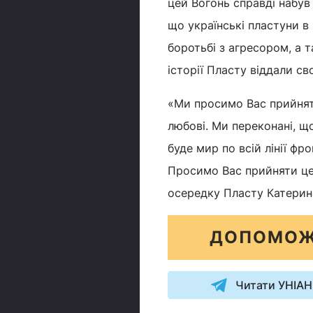
цей Вогонь справді набув 
що українські пластуни в 
боротьбі з агресором, а та
історії Пласту віддали св
«Ми просимо Вас прийнят
любові. Ми переконані, щ
буде мир по всій лінії фр
Просимо Вас прийняти цей
осередку Пласту Катерин
ДОПОМОЖ
Читати УНІАН