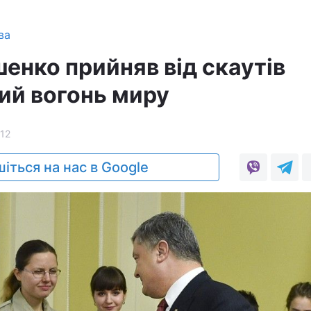
ва
енко прийняв від скаутів
й вогонь миру
12
іться на нас в Google