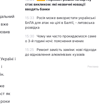
стає викликом: які незвичні новації
вводять банки
дальний
15:33
Росія може використати українські
БпЛА для атак на цілі в Балтії, - литовська
 вже
розвідка
ловив
15:30
Чому ми часто прокидаємося саме
о 3-й годині ночі: пояснення вчених
15:25
Ремонт замість заміни: нові підходи
до відновлення алюмінієвих кузовів
Україні і
 і
Реклама
ін.
же
аст як
 роки