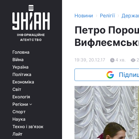
›
›
Новини
Релігії
Держа
Петро Порош
ІНФОРМАЦІЙНЕ
Вифлеємськи
АГЕНТСТВО
Головна
Війна
19:39, 20.12.17
4 хв.
2
Україна
Підпиш
Політика
Економіка
Світ
Екологія
Регіони
Спорт
Наука
Техно і зв'язок
Лайт