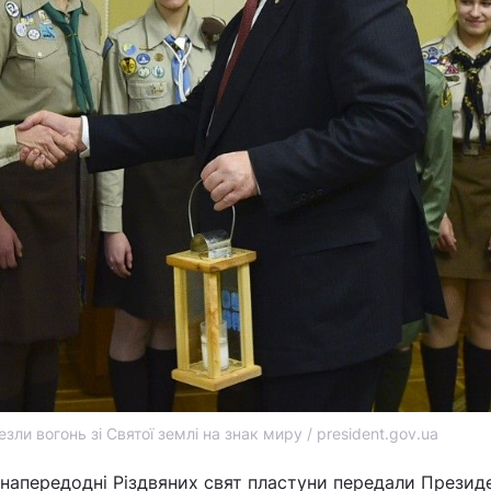
зли вогонь зі Святої землі на знак миру / president.gov.ua
 напередодні Різдвяних свят пластуни передали Презид