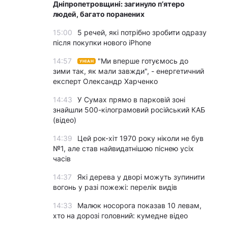
Дніпропетровщині: загинуло пʼятеро
людей, багато поранених
15:00
5 речей, які потрібно зробити одразу
після покупки нового iPhone
14:57
"Ми вперше готуємось до
УНІАН
зими так, як мали завжди", - енергетичний
експерт Олександр Харченко
14:43
У Сумах прямо в парковій зоні
знайшли 500-кілограмовий російський КАБ
(відео)
14:39
Цей рок-хіт 1970 року ніколи не був
№1, але став найвидатнішою піснею усіх
часів
14:37
Які дерева у дворі можуть зупинити
вогонь у разі пожежі: перелік видів
14:33
Малюк носорога показав 10 левам,
хто на дорозі головний: кумедне відео