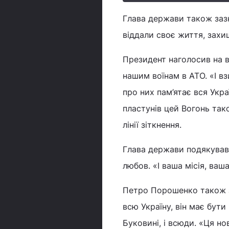
Глава держави також зазн
віддали своє життя, захи
Президент наголосив на 
нашим воїнам в АТО. «І вз
про них пам’ятає вся Укр
пластунів цей Вогонь так
лінії зіткнення.
Глава держави подякував 
любов. «І ваша місія, ваша
Петро Порошенко також з
всю Україну, він має бути
Буковині, і всюди. «Ця но