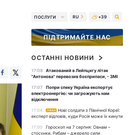
RU
+39
ПОСЛУГИ
ПІДТРИМАЙТЕ НАС
ОСТАННІ НОВИНИ
17:08
Атакований в Лейпцигу літак
"Антонова" перевозив боєприпаси, - ЗМІ
17:07
Попри спеку Україна експортує
електроенергію: чи загрожують нам
відключення
17:04
Нові солдати з Північної Кореї:
УНІАН
експерт відповів, куди Росія може їх кинути
17:00
Гороскоп на 7 серпня: Овнам –
стосунки, Рибам – джерело сили