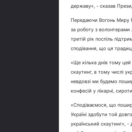
державу», - сказав Прези
Передаючи Вогонь Миру Г
за роботу з волонтерами
третій рік поспіль підтри
сподівання, що ця традиці
«Ще кілька днів тому цей 
скаутинг, в тому числі укр
невдовзі ми будемо пошир
конфесій у лікарні, сирот
«Сподіваємося, що поши
Україні здобути той довг
український скаутинг», -