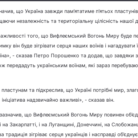
ачив, що Україна завжди пам’ятатиме п’ятьох пластунів,
щаючи незалежність та територіальну цілісність нашої 
важливості того, що Вифлеємський Вогонь Миру буде п
имку він буде зігрівати серця наших воїнів і нагадувати 
аїна», - сказав Петро Порошенко та додав, що завдяки 
ож передадуть українським воїнам, які зараз перебувают
пластунам та підкреслив, що Україні потрібні мир, злаг
 ініціатива надзвичайно важливі», - сказав він.
азначив, що Вифлеємський Вогонь Миру повинен об’є
 і на Закарпатті, і на Луганщині, Донеччині, на Слобожанщ
ва традиція зігріває серця українців і насправді об’єдну