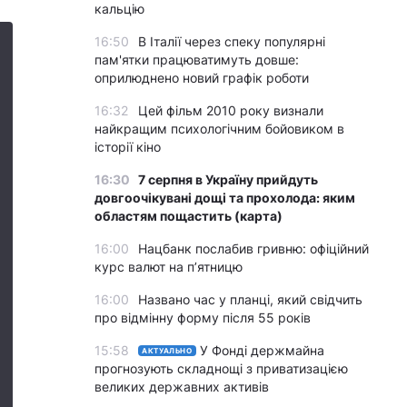
кальцію
16:50
В Італії через спеку популярні
пам'ятки працюватимуть довше:
оприлюднено новий графік роботи
16:32
Цей фільм 2010 року визнали
найкращим психологічним бойовиком в
історії кіно
16:30
7 серпня в Україну прийдуть
довгоочікувані дощі та прохолода: яким
областям пощастить (карта)
16:00
Нацбанк послабив гривню: офіційний
курс валют на п’ятницю
16:00
Названо час у планці, який свідчить
про відмінну форму після 55 років
15:58
У Фонді держмайна
АКТУАЛЬНО
прогнозують складнощі з приватизацією
великих державних активів