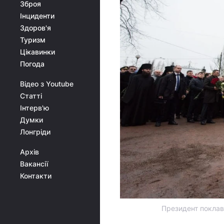
Зброя
Інциденти
Здоров'я
Туризм
Цікавинки
Погода
Відео з Youtube
Статті
Інтерв'ю
Думки
Лонгріди
Архів
Вакансії
Контакти
Президент поклав 