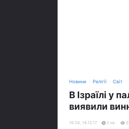
›
›
Новини
Релігії
Світ
В Ізраїлі у 
виявили вин
16:24, 14.12.17
2 хв.
3