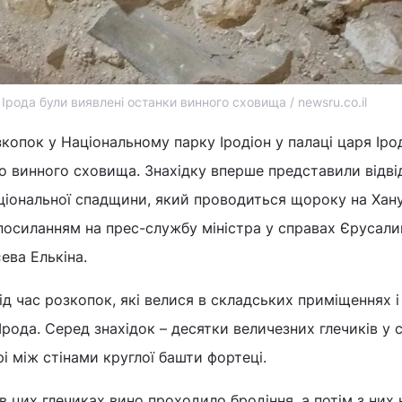
 Ірода були виявлені останки винного сховища / newsru.co.il
зкопок у Національному парку Іродіон у палаці царя Іро
о винного сховища. Знахідку вперше представили відв
аціональної спадщини, який проводиться щороку на Хану
посиланням на прес-службу міністра у справах Єрусали
ева Елькіна.
д час розкопок, які велися в складських приміщеннях і
Ірода. Серед знахідок – десятки величезних глечиків у 
 між стінами круглої башти фортеці.
 цих глечиках вино проходило бродіння, а потім з них 