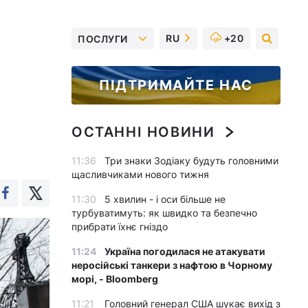
RU
+20
ПОСЛУГИ
ПІДТРИМАЙТЕ НАС
ОСТАННІ НОВИНИ
11:36
Три знаки Зодіаку будуть головними
щасливчиками нового тижня
11:30
5 хвилин - і оси більше не
турбуватимуть: як швидко та безпечно
прибрати їхнє гніздо
11:24
Україна погодилася не атакувати
неросійські танкери з нафтою в Чорному
морі, - Bloomberg
11:21
Головний генерал США шукає вихід з