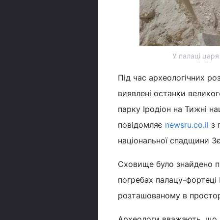
У палаці царя
Під час археологічних ро
виявлені останки великог
парку Іродіон на Тижні н
повідомляє
newsru.co.il
з 
національної спадщини Зє
Сховище було знайдено пі
погребах палацу-фортеці 
розташованому в просторі
Археологи вважають, що в