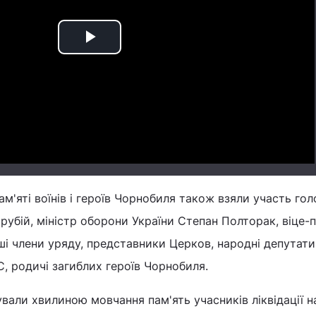
Play
Video
м'яті воїнів і героїв Чорнобиля також взяли участь гол
рубій, міністр оборони України Степан Полторак, віце-
нші члени уряду, представники Церков, народні депутати
С, родичі загиблих героїв Чорнобиля.
вали хвилиною мовчання пам'ять учасників ліквідації н