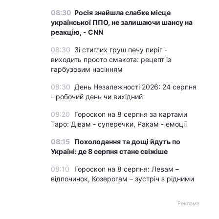
08:30
Росія знайшла слабке місце
української ППО, не залишаючи шансу на
реакцію, - CNN
08:30
Зі стиглих груш печу пиріг -
виходить просто смакота: рецепт із
гарбузовим насінням
08:30
День Незалежності 2026: 24 серпня
- робочий день чи вихідний
08:20
Гороскоп на 8 серпня за картами
Таро: Дівам - суперечки, Ракам - емоції
08:15
Похолодання та дощі йдуть по
Україні: де 8 серпня стане свіжіше
08:10
Гороскоп на 8 серпня: Левам –
відпочинок, Козерогам – зустріч з рідними
Реклама