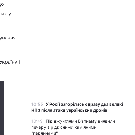
до
ля» у
нування
країну і
10:55
У Росії загорілись одразу два великі
НПЗ після атаки українських дронів
10:49
Під джунглями В'єтнаму виявили
печеру з рідкісними кам'яними
"перлинами"