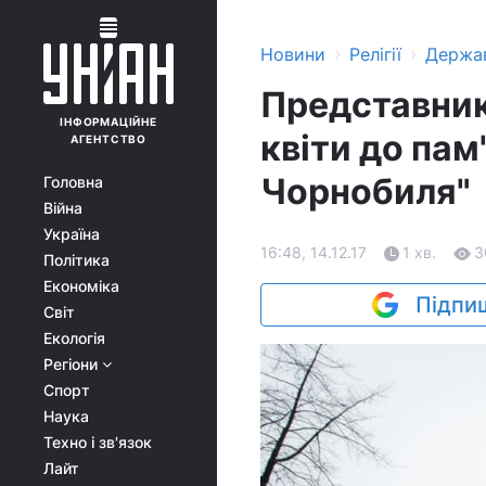
›
›
Новини
Релігії
Держа
Представник
ІНФОРМАЦІЙНЕ
квіти до пам
АГЕНТСТВО
Чорнобиля"
Головна
Війна
Україна
16:48, 14.12.17
1 хв.
3
Політика
Економіка
Підпиш
Світ
Екологія
Регіони
Спорт
Наука
Техно і зв'язок
Лайт