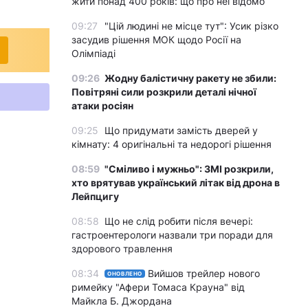
жити понад 400 років: що про неї відомо
09:27
"Цій людині не місце тут": Усик різко
засудив рішення МОК щодо Росії на
Олімпіаді
09:26
Жодну балістичну ракету не збили:
Повітряні сили розкрили деталі нічної
атаки росіян
09:25
Що придумати замість дверей у
кімнату: 4 оригінальні та недорогі рішення
08:59
"Сміливо і мужньо": ЗМІ розкрили,
хто врятував український літак від дрона в
Лейпцигу
08:58
Що не слід робити після вечері:
гастроентерологи назвали три поради для
здорового травлення
08:34
Вийшов трейлер нового
ОНОВЛЕНО
римейку "Афери Томаса Крауна" від
Майкла Б. Джордана