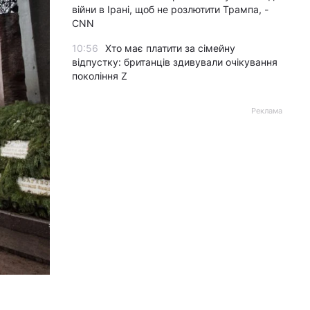
війни в Ірані, щоб не розлютити Трампа, -
CNN
10:56
Хто має платити за сімейну
відпустку: британців здивували очікування
покоління Z
Реклама