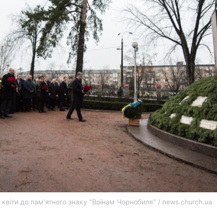
квіти до пам'ятного знаку "Воїнам Чорнобиля" / news.church.ua