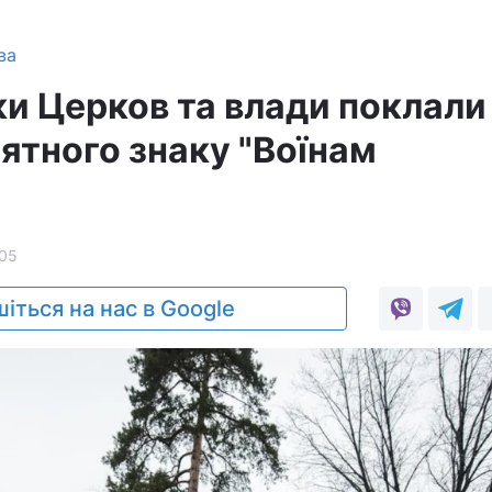
ва
и Церков та влади поклали
'ятного знаку "Воїнам
05
іться на нас в Google