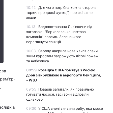
10:42
Для чого потрібна кожна сторона
терки: про деякі функції, про які ви не
знали
10:13
Водопостачання Львівщини під
загрозою: "Бориславська нафтова
компанія" просить Зеленського
переглянути санкції
10:08
Європу накрила нова хвиля спеки:
яким курортам загрожують лісові пожежі
та небезпека
09:59
Розвідка США пов’язує з Росією
ова
дрон з вибухівкою в аеропорту Лейпцига,
прем'єр-
- WSJ
,
09:55
Поварів запитали, як правильно
готувати лосося, і всі вони відповіли
однаково
аслідків
09:30
У США вчені виявили рибу, яка може