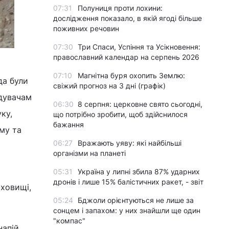
07:31
Полуниця проти лохини:
дослідження показало, в якій ягоді більше
поживних речовин
07:30
Три Спаси, Успіння та Усікновення:
православний календар на серпень 2026
07:10
Магнітна буря охопить Землю:
да були
свіжий прогноз на 3 дні (графік)
ідувачам
06:30
8 серпня: церковне свято сьогодні,
ку,
що потрібно зробити, щоб здійснилося
бажання
му та
06:27
Вражають уяву: які найбільші
організми на планеті
05:31
Україна у липні збила 87% ударних
дронів і лише 15% балістичних ракет, - звіт
сховищі,
05:24
Бджоли орієнтуються не лише за
сонцем і запахом: у них знайшли ще один
"компас"
напій