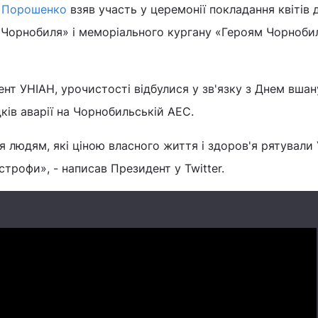
 Порошенко
взяв участь у церемонії покладання квітів 
 Чорнобиля» і меморіального кургану «Героям Чорноби
нт УНІАН, урочистості відбулися у зв'язку з Днем вша
ідків аварії на Чорнобильській АЕС.
 людям, які ціною власного життя і здоров'я рятували У
астрофи», - написав Президент у Twitter.