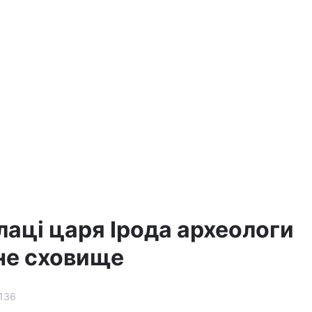
палаці царя Ірода археологи
не сховище
136