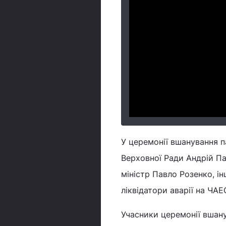
У церемонії вшанування па
Верховної Ради Андрій Па
міністр Павло Розенко, і
ліквідатори аварії на ЧАЕ
Учасники церемонії вшану