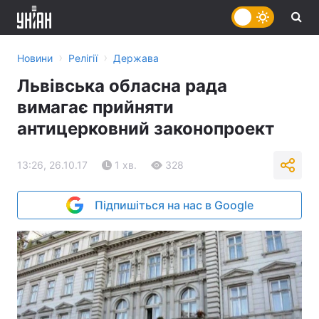
›
›
Новини
Релігії
Держава
Львівська обласна рада
вимагає прийняти
антицерковний законопроект
13:26, 26.10.17
1 хв.
328
Підпишіться на нас в Google