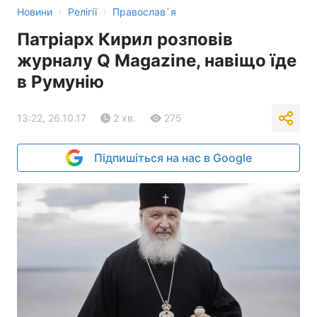
›
›
Новини
Релігії
Православ`я
Патріарх Кирил розповів
журналу Q Magazine, навіщо їде
в Румунію
13:22, 26.10.17
2 хв.
275
Підпишіться на нас в Google