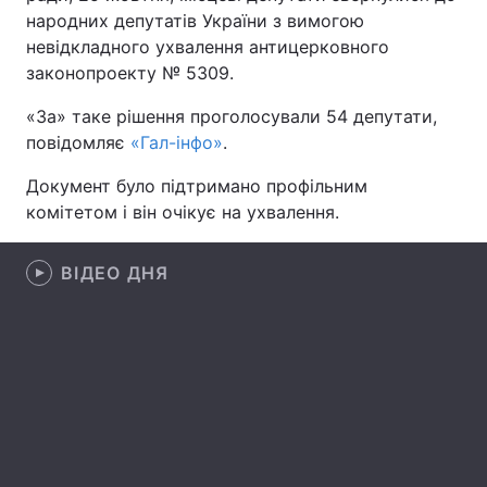
народних депутатів України з вимогою
невідкладного ухвалення антицерковного
законопроекту № 5309.
Головна
Війна
«За» таке рішення проголосували 54 депутати,
повідомляє
Україна
«Гал-інфо»
.
Політика
Документ було підтримано профільним
Економіка
Світ
комітетом і він очікує на ухвалення.
Спорт
Наука
ВІДЕО ДНЯ
Техно і зв'язок
Лайт
Зброя
Інциденти
Здоров'я
Туризм
Цікавинки
Погода
Екологія
Регіони