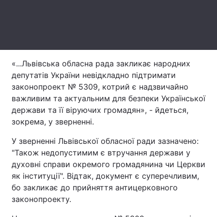
Лонгріди
Відео з Youtube
Статті
«...Львівська обласна рада закликає народних
Інтерв'ю
Думки
депутатів України невідкладно підтримати
законопроект № 5309, котрий є надзвичайно
Архів
Вакансії
важливим та актуальним для безпеки Української
держави та її віруючих громадян», - йдеться,
Контакти
зокрема, у зверненні.
Послуги
У зверненні Львівської обласної ради зазначено:
"Також недопустимим є втручання держави у
духовні справи окремого громадянина чи Церкви
як інституції". Відтак, документ є суперечливим,
бо закликає до прийняття антицерковного
законопроекту.