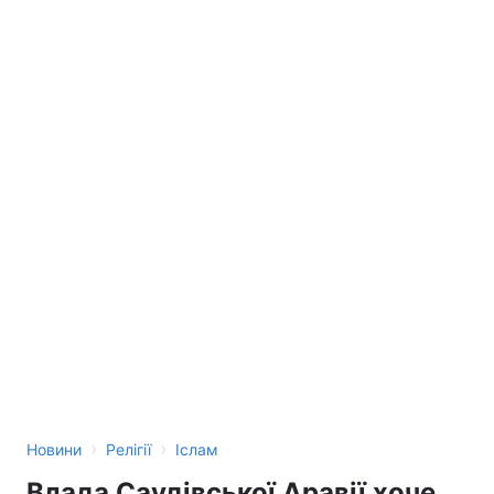
›
›
Новини
Релігії
Іслам
Влада Саудівської Аравії хоче