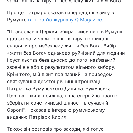
часи гонінь на віру" і "небезпеку життя без Бога".
Про це Патріарх сказав напередодні візиту в
Румунію
в інтерв'ю журналу Q Magazine.
"Православні Церкви, збираючись нині в Румунії,
щоб згадати часи гонінь на віру, покликані
свідчити про небезпеку життя без Бога. Вибір
«жити без Бога» однаково руйнівний для людини
і суспільства безвідносно до того, нав'язаний
ззовні він або є результатом вільного вибору.
Крім того, мій візит пов'язаний і з приводом
святкування десятої річниці інтронізації
Патріарха Румунського Даниїла. Румунська
Церква - жива і сильна, вона енергійно прагне
зберігати християнські цінності в сучасній
Європі", - сказав в інтерв'ю румунському
виданню Патріарх Кирил.
Також він розповів про заходи, які готує