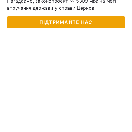
Нагадаємо, законопроект № 5309 має на меті
втручання держави у справи Церков.
Тема оформлення
ПІДТРИМАЙТЕ НАС