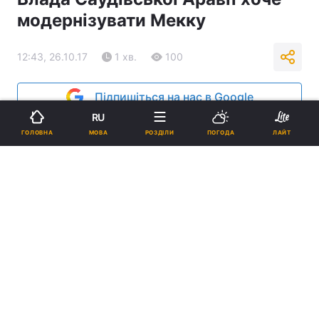
модернізувати Мекку
12:43, 26.10.17
1 хв.
100
Підпишіться на нас в Google
RU
МОВА
ГОЛОВНА
РОЗДІЛИ
ПОГОДА
ЛАЙТ
Фото: islam-today.ru
Реклама