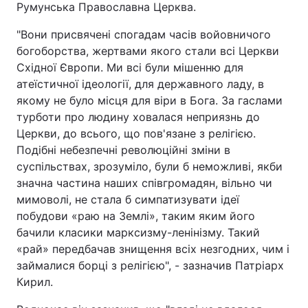
Румунська Православна Церква.
"Вони присвячені спогадам часів войовничого
богоборства, жертвами якого стали всі Церкви
Східної Європи. Ми всі були мішенню для
атеїстичної ідеології, для державного ладу, в
якому не було місця для віри в Бога. За гаслами
турботи про людину ховалася неприязнь до
Церкви, до всього, що пов'язане з релігією.
Подібні небезпечні революційні зміни в
суспільствах, зрозуміло, були б неможливі, якби
значна частина наших співгромадян, вільно чи
мимоволі, не стала б симпатизувати ідеї
побудови «раю на Землі», таким яким його
бачили класики марксизму-ленінізму. Такий
«рай» передбачав знищення всіх незгодних, чим і
займалися борці з релігією", - зазначив Патріарх
Кирил.