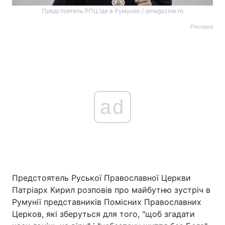
Предстоятель РПЦ їде в Румунію / qmagazine.ro
Реклама
ad
Предстоятель Руської Православної Церкви
Патріарх Кирил розповів про майбутню зустріч в
Румунії представників Помісних Православних
Церков, які зберуться для того, "щоб згадати