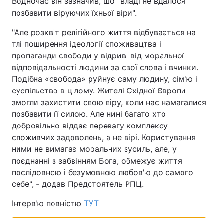
Водночас він зазначив, що "владі не вдалося
позбавити віруючих їхньої віри".
"Але розквіт релігійного життя відбувається на
тлі поширення ідеології споживацтва і
пропаганди свободи у відриві від моральної
відповідальності людини за свої слова і вчинки.
Подібна «свобода» руйнує саму людину, сім'ю і
суспільство в цілому. Жителі Східної Європи
змогли захистити свою віру, коли нас намагалися
позбавити її силою. Але нині багато хто
добровільно віддає перевагу комплексу
споживчих задоволень, а не вірі. Користування
ними не вимагає моральних зусиль, але, у
поєднанні з забвінням Бога, обмежує життя
послідовною і безумовною любов'ю до самого
себе", - додав Предстоятель РПЦ.
Інтерв'ю повністю
ТУТ