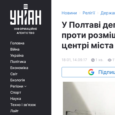
›
›
Новини
Релігії
Держа
У Полтаві д
ІНФОРМАЦІЙНЕ
проти розмі
АГЕНТСТВО
центрі міста
Головна
Війна
Україна
18:01, 14.09.17
1 хв.
1
Політика
Економіка
Підпиш
Світ
Екологія
Регіони
Спорт
Наука
Техно і зв'язок
Лайт