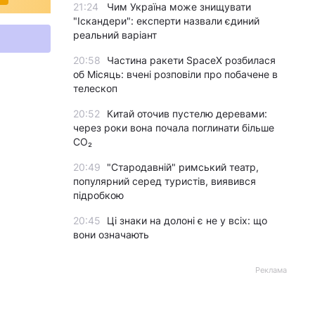
21:24
Чим Україна може знищувати
"Іскандери": експерти назвали єдиний
реальний варіант
20:58
Частина ракети SpaceX розбилася
об Місяць: вчені розповіли про побачене в
телескоп
20:52
Китай оточив пустелю деревами:
через роки вона почала поглинати більше
CO₂
20:49
"Стародавній" римський театр,
популярний серед туристів, виявився
підробкою
20:45
Ці знаки на долоні є не у всіх: що
вони означають
Реклама