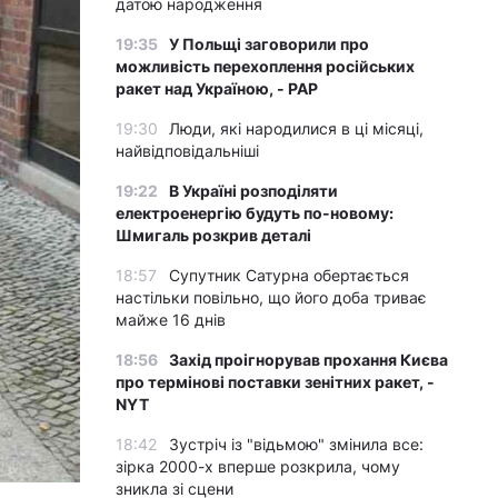
датою народження
19:35
У Польщі заговорили про
можливість перехоплення російських
ракет над Україною, - PAP
19:30
Люди, які народилися в ці місяці,
найвідповідальніші
19:22
В Україні розподіляти
електроенергію будуть по-новому:
Шмигаль розкрив деталі
18:57
Супутник Сатурна обертається
настільки повільно, що його доба триває
майже 16 днів
18:56
Захід проігнорував прохання Києва
про термінові поставки зенітних ракет, -
NYT
18:42
Зустріч із "відьмою" змінила все:
зірка 2000-х вперше розкрила, чому
зникла зі сцени