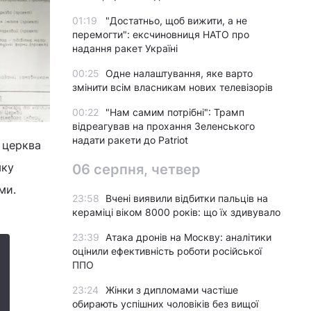
01:19
"Достатньо, щоб вижити, а не
перемогти": ексчиновниця НАТО про
надання ракет Україні
00:25
Одне налаштування, яке варто
змінити всім власникам нових телевізорів
00:22
"Нам самим потрібні": Трамп
відреагував на прохання Зеленського
надати ракети до Patriot
, церква
мку
06 серпня, четвер
ми.
23:58
Вчені виявили відбитки пальців на
кераміці віком 8000 років: що їх здивувало
23:39
Атака дронів на Москву: аналітики
оцінили ефективність роботи російської
ППО
23:24
Жінки з дипломами частіше
обирають успішних чоловіків без вищої