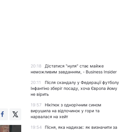
20:18
Дістатися "нуля" стає майже
неможливим завданням, - Business Insider
20:11
Після скандалу у Федерації футболу
Інфантіно зберіг посаду, хоча Європа йому
не вірить
19:57
Нікітюк з однорічним сином
вирушила на відпочинок у гори та
нарвалася на хейт
19:54
Пісня, яка надихає: як визначити за