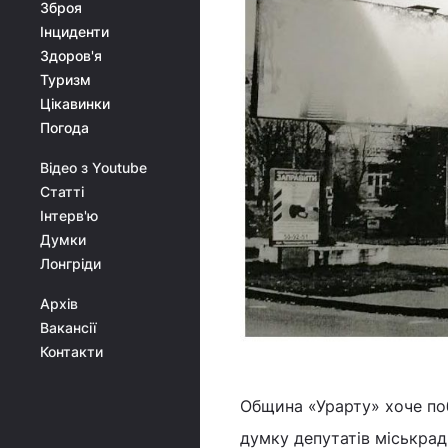
Зброя
Інциденти
Здоров'я
Туризм
Цікавинки
Погода
Відео з Youtube
Статті
Інтерв'ю
Думки
Лонгріди
Архів
Вакансії
Контакти
Община «Урарту» хоче по
думку депутатів міськрад