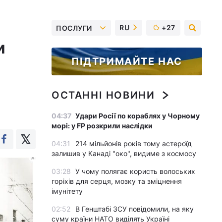
RU
+27
ПОСЛУГИ
и
ПІДТРИМАЙТЕ НАС
ОСТАННІ НОВИНИ
04:37
Удари Росії по кораблях у Чорному
морі: у FP розкрили наслідки
04:31
214 мільйонів років тому астероїд
залишив у Канаді "око", видиме з космосу
03:28
У чому полягає користь волоських
горіхів для серця, мозку та зміцнення
імунітету
02:52
В Генштабі ЗСУ повідомили, на яку
суму країни НАТО виділять Україні