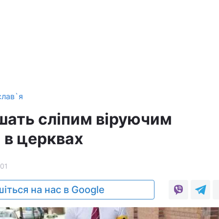
слав`я
шать сліпим віруючим
 в церквах
101
іться на нас в Google