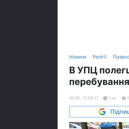
›
›
Новини
Релігії
Право
В УПЦ полег
перебування
16:05, 14.09.17
1 хв.
Підпиш