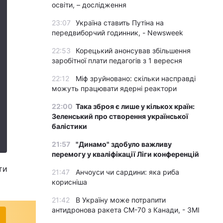
освіти, – дослідження
23:07
Україна ставить Путіна на
передвиборчий годинник, - Newsweek
22:53
Корецький анонсував збільшення
заробітної плати педагогів з 1 вересня
22:12
Міф зруйновано: скільки насправді
можуть працювати ядерні реактори
22:00
Така зброя є лише у кількох країн:
Зеленський про створення української
балістики
21:57
"Динамо" здобуло важливу
перемогу у кваліфікації Ліги конференцій
ти
21:47
Анчоуси чи сардини: яка риба
корисніша
21:42
В Україну може потрапити
антидронова ракета CM-70 з Канади, - ЗМІ