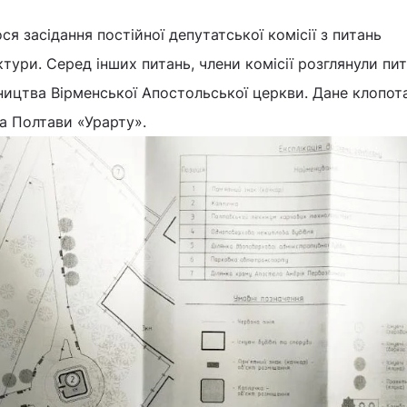
ося засідання постійної депутатської комісії з питань
ктури. Серед інших питань, члени комісії розглянули пи
вництва Вірменської Апостольської церкви. Дане клопот
а Полтави «Урарту».