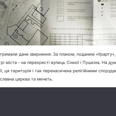
ідтримали дане звернення. За планом, поданим «Урарту»
і міста - на перехресті вулиць Сінної і Пушкіна. На ду
ії, ця територія і так перенасичена релігійними споруда
славна церква та мечеть.