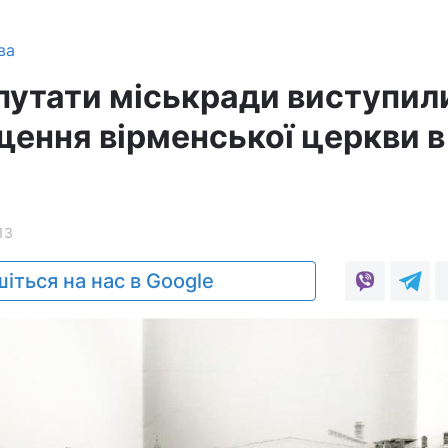
ва
епутати міськради виступил
щення вірменської церкви в
13
іться на нас в Google