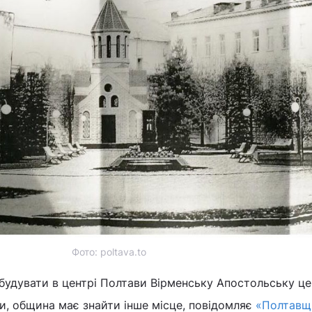
Фото: poltava.to
будувати в центрі Полтави Вірменську Апостольську це
и, община має знайти інше місце, повідомляє
«Полтавщ