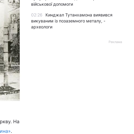
військової допомоги
02:26
Кинджал Тутанхамона виявився
викуваним із позаземного металу, -
археологи
Реклама
ркву. На
ина»
.