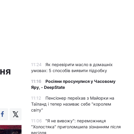
11:24
Як перевірити масло в домашніх
ння
умовах: 5 способів виявити підробку
11:16
Росіяни просунулися у Часовому
Яру, - DeepState
11:12
Пенсіонер переїхав з Майорки на
Таїланд і тепер називає себе "королем
світу"
11:06
"Я не вивожу": переможниця
"Холостяка" приголомшила зізнанням після
весілля