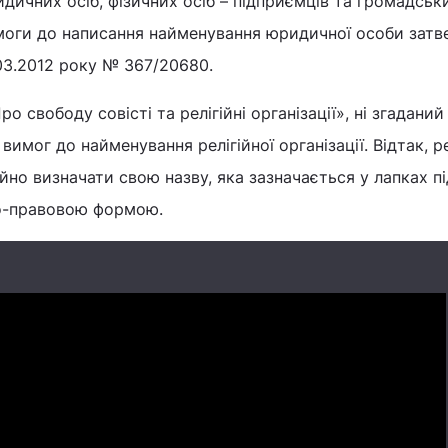
ичних осіб, фізичних осіб – підприємців та громадськ
моги до написання найменування юридичної особи затв
03.2012 року № 367/20680.
о свободу совісті та релігійні організації», ні згаданий
мог до найменування релігійної організації. Відтак, ре
ійно визначати свою назву, яка зазначається у лапках пі
но-правовою формою.