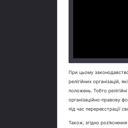
При цьому законодавство
релігійних організацій, я
положень. Тобто релігійні
організаційно-правову фо
під час перереєстрації св
Також, згідно роз’яснення 