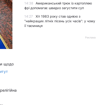
14:38
Американський трюк із картоплею
фрі допомагає швидко загустити суп
14:27
Хіт 1983 року став однією з
"найкращих літніх пісень усіх часів": у чому
її таємниця
Реклама
ни щодо
титут
релігійна