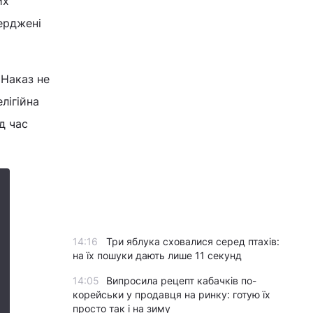
их
ерджені
 Наказ не
лігійна
д час
14:16
Три яблука сховалися серед птахів:
на їх пошуки дають лише 11 секунд
14:05
Випросила рецепт кабачків по-
корейськи у продавця на ринку: готую їх
просто так і на зиму