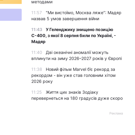
методами
11:57
"Ми вистоїмо, Москва ляже": Мадяр
назвав 5 умов завершення війни
11:43
У Геленджику знищено позицію
С-400, з якої 8 серпня били по Україні, -
Мадяр
11:40
Дві океанічні аномалії можуть
вплинути на зиму 2026–2027 років у Європі
11:38
Новий фільм Marvel б’є рекорд за
рекордом - він уже став головним хітом
2026 року
11:25
Життя цих знаків Зодіаку
перевернеться на 180 градусів дуже скоро
Реклама