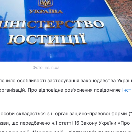
Фото: irs.in.ua
’яснило особливості застосування законодавства Украї
організацій. Про відповідне роз'яснення повідомляє
Інс
соби складається з її організаційно-правової форми (“
назви, що передбачено ч.1 статті 16 Закону України «Про