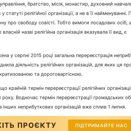
 управління, братство, місія, монастир, духовний навча
у статуті релігійної організації, а не в її найменуванні.
ону про свободу совісті. Тобто вимоги посадових осіб, 
власній назві релігійна організація вказувала її вид, є
на у серпні 2015 році загальна перереєстрація непри
днила діяльність релігійних організацій, для яких ця п
кратизованою та дороговартісною.
що крайній термін перереєстрації релігійних організаці
8 року. Водночас термін перереєстрації громадських об
а інших неприбуткових організацій вже сплив 1 липня.
ІТЬ ПРОЄКТУ
ПІДТРИМАЙТЕ НАС