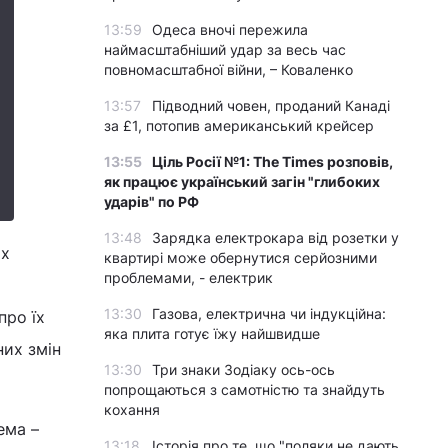
13:59
Одеса вночі пережила
наймасштабніший удар за весь час
повномасштабної війни, – Коваленко
13:57
Підводний човен, проданий Канаді
за £1, потопив американський крейсер
13:55
Ціль Росії №1: The Times розповів,
як працює український загін "глибоких
ударів" по РФ
13:48
Зарядка електрокара від розетки у
их
квартирі може обернутися серйозними
проблемами, - електрик
13:30
Газова, електрична чи індукційна:
про їх
яка плита готує їжу найшвидше
них змін
13:30
Три знаки Зодіаку ось-ось
попрощаються з самотністю та знайдуть
кохання
ема –
13:18
Історія про те, що "поляки не дають