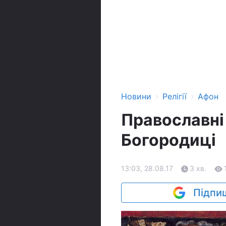
›
›
Новини
Релігії
Афон
Православні
Богородиці
13:03, 28.08.17
3 хв.
Підпиш