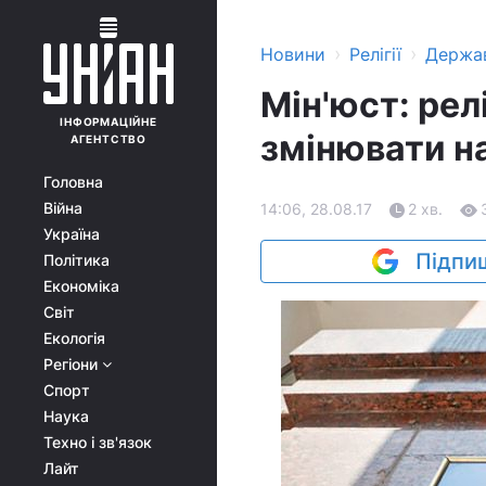
›
›
Новини
Релігії
Держа
Мін'юст: рел
ІНФОРМАЦІЙНЕ
змінювати н
АГЕНТСТВО
Головна
Війна
14:06, 28.08.17
2 хв.
Україна
Підпиш
Політика
Економіка
Світ
Екологія
Регіони
Спорт
Наука
Техно і зв'язок
Лайт