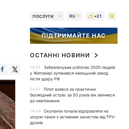
RU
+21
ПОСЛУГИ
ПІДТРИМАЙТЕ НАС
ОСТАННІ НОВИНИ
15:01
Забезпечував роботою 3500 людей:
у Житомирі зупинився німецький завод
після удару РФ
14:51
Пілот взявся за практично
безлюдний острів: за 50 років він змінився
до невпізнання
14:44
Окупанти почали відправляти на
штурм танки з активним захистом від FPV-
дронів