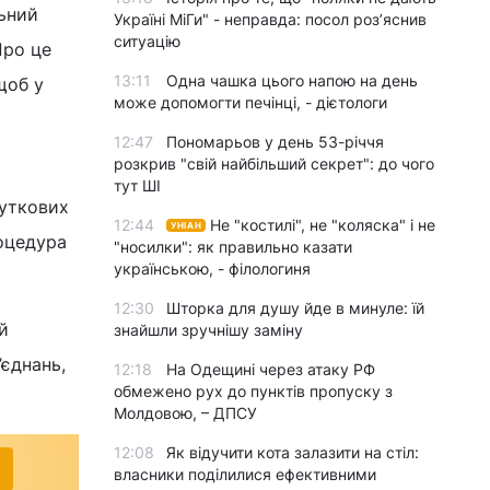
льний
Україні МіГи" - неправда: посол роз’яснив
ситуацію
 Про це
13:11
Одна чашка цього напою на день
щоб у
може допомогти печінці, - дієтологи
12:47
Пономарьов у день 53-річчя
розкрив "свій найбільший секрет": до чого
тут ШІ
буткових
12:44
Не "костилі", не "коляска" і не
УНІАН
роцедура
"носилки": як правильно казати
українською, - філологиня
12:30
Шторка для душу йде в минуле: їй
й
знайшли зручнішу заміну
’єднань,
12:18
На Одещині через атаку РФ
обмежено рух до пунктів пропуску з
Молдовою, – ДПСУ
12:08
Як відучити кота залазити на стіл:
власники поділилися ефективними