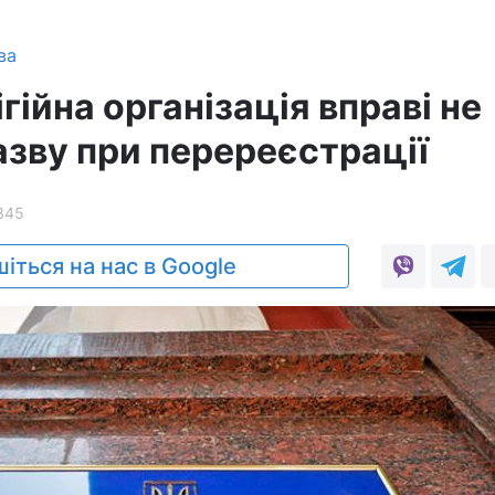
ва
ігійна організація вправі не
азву при перереєстрації
345
іться на нас в Google