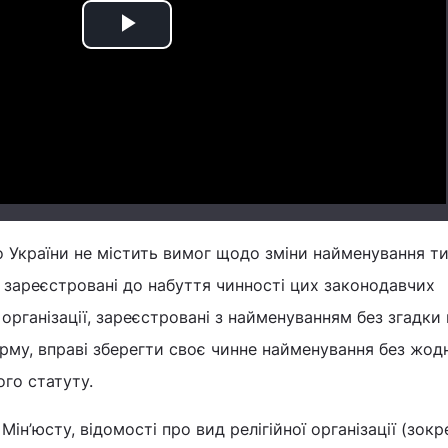
Play
Video
 України не містить вимог щодо зміни найменування т
кі зареєстровані до набуття чинності цих законодавчих
 організації, зареєстровані з найменуванням без згадки 
рму, вправі зберегти своє чинне найменування без жод
ого статуту.
Мін’юсту, відомості про вид релігійної організації (зокр