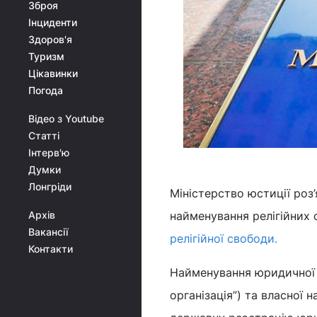
Зброя
Інциденти
Здоров'я
Туризм
Цікавинки
Погода
Відео з Youtube
Статті
Інтерв'ю
Думки
Лонгріди
Міністерство юстиції роз
Архів
найменування релігійних 
Вакансії
релігійної свободи.
Контакти
Найменування юридичної о
організація”) та власної 