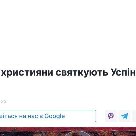
 християни святкують Успі
135
іться на нас в Google