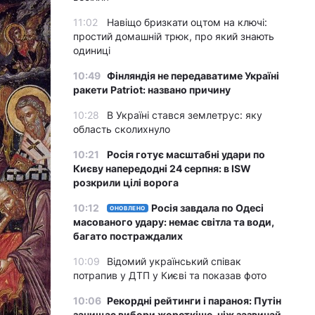
11:02
Навіщо бризкати оцтом на ключі:
простий домашній трюк, про який знають
одиниці
10:49
Фінляндія не передаватиме Україні
ракети Patriot: названо причину
10:28
В Україні стався землетрус: яку
область сколихнуло
10:21
Росія готує масштабні удари по
Києву напередодні 24 серпня: в ISW
розкрили цілі ворога
10:12
Росія завдала по Одесі
ОНОВЛЕНО
масованого удару: немає світла та води,
багато постраждалих
10:09
Відомий український співак
потрапив у ДТП у Києві та показав фото
10:06
Рекордні рейтинги і параноя: Путін
зачищає вибори жорсткіше, ніж зазвичай,