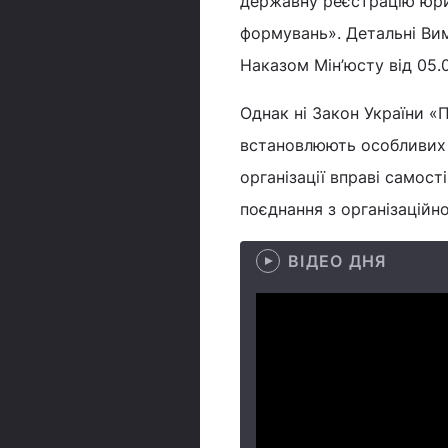
державну реєстрацію юрид
формувань». Детальні Ви
Наказом Мін’юсту від 05.
Однак ні Закон України «Пр
встановлюють особливих ви
організації вправі самост
поєднання з організацій
ВІДЕО ДНЯ